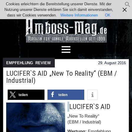
Cookies erleichtern die Bereitstellung unserer Dienste. Mit der
Team
Kontakt
Facebook
Instagram
Nutzung unserer Dienste erklären Sie sich damit einverstanden,
Impressum / Datenschutz
dass wir Cookies verwenden.
Weitere Informationen
OK
EMPFEHLUNG
,
REVIEW
29. August 2016
LUCIFER`S AID „New To Reality“ (EBM /
Industrial)
teilen
teilen
LUCIFER`S AID
„New To Reality“
(EBM / Industrial)
Wertung:
Empfehlung