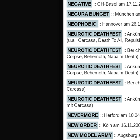
NEGATIVE
:: CH-Basel am 17.11.
NEGURA BUNGET
:: München a
NEOPHOBIC
:: Hannover am 26.
NEUROTIC DEATHFEST
:: Ankün
(u.a. Carcass, Death To All, Repuls
NEUROTIC DEATHFEST
:: Beric
Corpse, Behemoth, Napalm Death)
NEUROTIC DEATHFEST
:: Ankün
Corpse, Behemoth, Napalm Death)
NEUROTIC DEATHFEST
:: Beric
Carcass)
NEUROTIC DEATHFEST
:: Ankün
mit Carcass)
NEVERMORE
:: Herford am 10.0
NEW ORDER
:: Köln am 16.11.20
NEW MODEL ARMY
:: Augsburg 