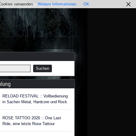
r Cookies verwenden.
Weitere Informationen
OK
nstagram
Impressum / Datenschutz
hlung
RELOAD FESTIVAL :: Vollbedienung
in Sachen Metal, Hardcore und Rock
ROSE TATTOO 2026 :: One Last
Ride, eine letzte Rose Tattour