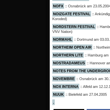
NOFX
:: Osnabrück am 23.05.200
NOIZGATE FESTIVAL
:: Ankündig
Koroded)
NORDSTERN FESTIVAL
:: Hambu
VNV Nation)
NORMAHL
:: Dortmund am 03.03
NORTHEIM OPEN AIR
:: Northei
NORTHERN LITE
:: Hamburg am 
NOSTRADAMEUS
:: Hannover a
NOTES FROM THE UNDERGRO
NOVEMBRE
:: Osnabrück am 30.
NOX INTERNA
:: Alfeld am 12.12.
NUUK
:: Bielefeld am 27.04.2005
.