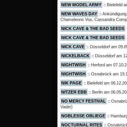
NEW MODEL ARMY
:: Bielefeld 
NEW WAVES DAY
:: Ankündigung
Chameleons Vox, Cassandra Comp
NICK CAVE & THE BAD SEEDS
NICK CAVE & THE BAD SEEDS
NICK CAVE
:: Düsseldorf am 09.0
NICKELBACK
:: Düsseldorf am 1
NIGHTWISH
:: Herford am 07.10.
NIGHTWISH
:: Osnabrück am 19.
NIK PAGE
:: Bielefeld am 06.12.2
NITZER EBB
:: Berlin am 06.05.2
NO MERCY FESTIVAL
:: Osnabrü
Vader)
NOBLESSE OBLIEGE
:: Hamburg
NOCTURNAL RITES
:: Osnabrüc