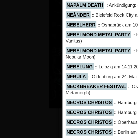
NAPALM DEATH
:: Ankündigung:
NEÀNDER
:: Bielefeld Rock City 
NEBELHERR
:: Osnabrück am 10
NEBELMOND METAL PARTY
:: 
Vanitas)
NEBELMOND METAL PARTY
:: 
Nebular Moon)
NEBELUNG
:: Leipzig am 14.11.2
NEBULA
:: Oldenburg am 24. Mai
NECKBREAKER FESTIVAL
:: Os
Metamorph)
NECROS CHRISTOS
:: Hamburg 
NECROS CHRISTOS
:: Hamburg
NECROS CHRISTOS
:: Oberhaus
NECROS CHRISTOS
:: Berlin am