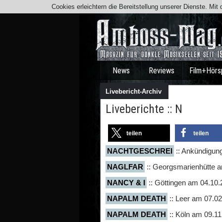
Cookies erleichtern die Bereitstellung unserer Dienste. Mi
News
Reviews
Film+Hörs
Livebericht-Archiv
Liveberichte :: N
teilen
teilen
NACHTGESCHREI
:: Ankündigung
NAGLFAR
:: Georgsmarienhütte 
NANCY & I
:: Göttingen am 04.10
NAPALM DEATH
:: Leer am 07.0
NAPALM DEATH
:: Köln am 09.1