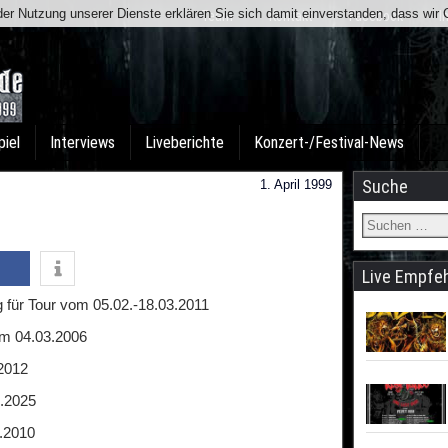
t der Nutzung unserer Dienste erklären Sie sich damit einverstanden, dass wi
Team
Kontakt
Facebook
I
piel
Interviews
Liveberichte
Konzert-/Festival-News
Suche
1. April 1999
Live Empfe
 für Tour vom 05.02.-18.03.2011
am 04.03.2006
.2012
2.2025
1.2010