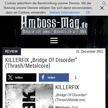
Cookies erleichtern die Bereitstellung unserer Dienste. Mit der
Team
Kontakt
Facebook
Instagram
Nutzung unserer Dienste erklären Sie sich damit einverstanden,
Impressum / Datenschutz
dass wir Cookies verwenden.
Weitere Informationen
OK
REVIEW
31. Dezember 2011
KILLERFIX „Bridge Of Disorder“
(Thrash/Metalcore)
teilen
teilen
KILLERFIX
„Bridge Of Disorder“
(Thrash/Metalcore)
Wertung:
Gut