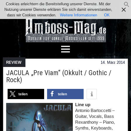
Cookies erleichtern die Bereitstellung unserer Dienste. Mit der
Team
Kontakt
Facebook
Instagram
Nutzung unserer Dienste erklären Sie sich damit einverstanden,
Impressum / Datenschutz
dass wir Cookies verwenden.
Weitere Informationen
OK
REVIEW
14. März 2014
JACULA „Pre Viam“ (Okkult / Gothic /
Rock)
teilen
teilen
Line up
Antonio Bartoccetti –
Guitar, Vocals, Bass
Rexanthony – Piano,
Synths, Keyboards,