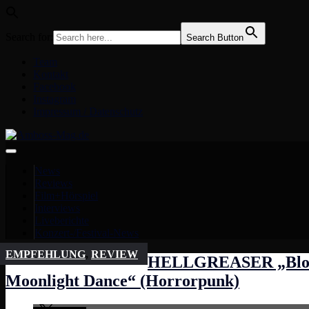
Search for:
Search Button
Team
Kontakt
Facebook
Instagram
Impressum / Datenschutz
News
Reviews
Film+Hörspiel
Interviews
Liveberichte
Konzert-/Festival-News
EMPFEHLUNG
,
REVIEW
HELLGREASER „Blo
Moonlight Dance“ (Horrorpunk)