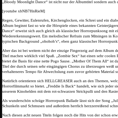
„Bloody Moonlight Dance“ ist nicht nur der Albumtitel sondern auch
[youtube xbNB7HnRieM]
Regen, Gewitter, Eulenrufen, Kirchenglocken, ein Schrei und ein diab
Album beginnt fast so wie die Hörspiele eines bekannten Geisterjäge
Dance“ erweist sich auch gleich als klassischer Horrorpunksong mit 
Wiedererkennungswert. Ein melodischer Refrain zum Mitsingen in Ko
typischen Background „ohohoh’s“, eben ganz klassischer Horrorpunk
Aber das ist bei weitem nicht der einzige Fingerzeig auf dem Album 
Titel machen wirklich viel Spaß. „Zombie Sex“ hat einen sehr coole
bietet die Basis für eine nette Pogo Sause. „Mother Of Them All“ ist 
Titel der durch seinen sehr eingängigen Chorus zu überzeugen weiß u
verhalteneres Tempo für Abwechslung zum zuvor gehörten Material so
Natürlich orientieren sich HELLGREASER auch an den Themen, welc
Horrorfilmmarkt so bietet. „Freddie Is Back“ handelt, wie sich jeder 
unserem Kinohelden mit dem rot-schwarzen Strickpulli und den Rasi
Als wunderschön schräge Horrorpunk Ballade lässt sich der Song „Ju
Schunkeln und Schmusen und außerdem herrlich herzzerreißend schn
Nach diesen acht neuen Titeln folgen noch die Hits von der schon erw