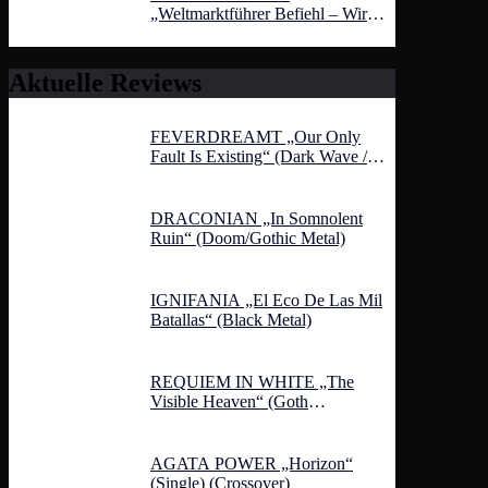
„Weltmarktführer Befiehl – Wir
Entfolgen!“ (Grindcore)
Aktuelle Reviews
FEVERDREAMT „Our Only
Fault Is Existing“ (Dark Wave /
Folk Noir)
DRACONIAN „In Somnolent
Ruin“ (Doom/Gothic Metal)
IGNIFANIA „El Eco De Las Mil
Batallas“ (Black Metal)
REQUIEM IN WHITE „The
Visible Heaven“ (Goth
Wave/Heavenly Voices)
AGATA POWER „Horizon“
(Single) (Crossover)