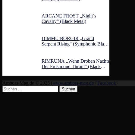
ARCANE FROST „Night´s
Cavalry“ (Black Metal)
DIMMU BORGIR „Grand
Serpent Rising“ (Symphonic Black
Metal)
RIMRUNA „Wenn Droben Nachts
Der Frostmond Thront“ (Black
Metal)
Amboss-Mag.de © 2025 (
www.amboss-mag.de
/
Facebook
)
Suchen
nach: