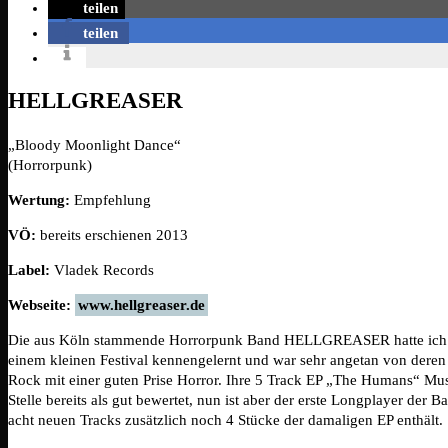
teilen
teilen
HELLGREASER
„Bloody Moonlight Dance“
(Horrorpunk)
Wertung:
Empfehlung
VÖ:
bereits erschienen 2013
Label:
Vladek Records
Webseite:
www.hellgreaser.de
Die aus Köln stammende Horrorpunk Band HELLGREASER hatte ich 
einem kleinen Festival kennengelernt und war sehr angetan von dere
Rock mit einer guten Prise Horror. Ihre 5 Track EP „The Humans“ Mus
Stelle bereits als gut bewertet, nun ist aber der erste Longplayer der 
acht neuen Tracks zusätzlich noch 4 Stücke der damaligen EP enthält.