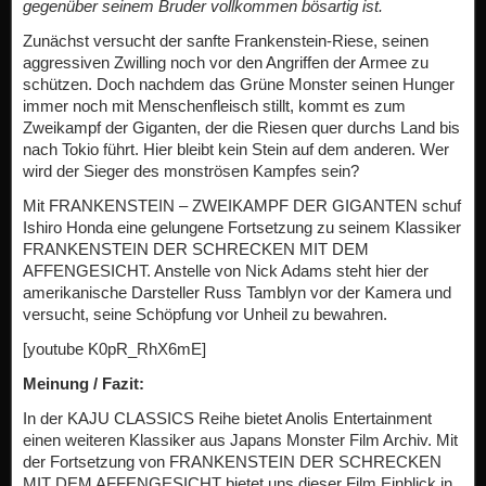
gegenüber seinem Bruder vollkommen bösartig ist.
Zunächst versucht der sanfte Frankenstein-Riese, seinen
aggressiven Zwilling noch vor den Angriffen der Armee zu
schützen. Doch nachdem das Grüne Monster seinen Hunger
immer noch mit Menschenfleisch stillt, kommt es zum
Zweikampf der Giganten, der die Riesen quer durchs Land bis
nach Tokio führt. Hier bleibt kein Stein auf dem anderen. Wer
wird der Sieger des monströsen Kampfes sein?
Mit FRANKENSTEIN – ZWEIKAMPF DER GIGANTEN schuf
Ishiro Honda eine gelungene Fortsetzung zu seinem Klassiker
FRANKENSTEIN DER SCHRECKEN MIT DEM
AFFENGESICHT. Anstelle von Nick Adams steht hier der
amerikanische Darsteller Russ Tamblyn vor der Kamera und
versucht, seine Schöpfung vor Unheil zu bewahren.
[youtube K0pR_RhX6mE]
Meinung / Fazit:
In der KAJU CLASSICS Reihe bietet Anolis Entertainment
einen weiteren Klassiker aus Japans Monster Film Archiv. Mit
der Fortsetzung von FRANKENSTEIN DER SCHRECKEN
MIT DEM AFFENGESICHT bietet uns dieser Film Einblick in