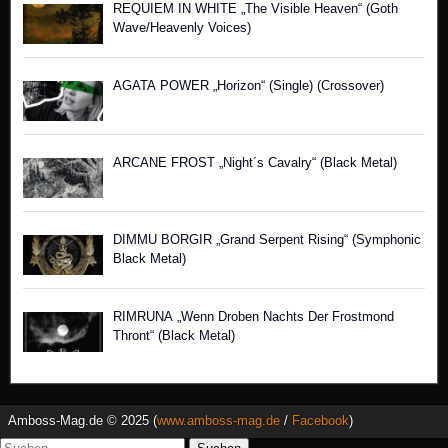
REQUIEM IN WHITE „The Visible Heaven“ (Goth
Wave/Heavenly Voices)
AGATA POWER „Horizon“ (Single) (Crossover)
ARCANE FROST „Night´s Cavalry“ (Black Metal)
DIMMU BORGIR „Grand Serpent Rising“ (Symphonic
Black Metal)
RIMRUNA „Wenn Droben Nachts Der Frostmond
Thront“ (Black Metal)
Amboss-Mag.de © 2025 (
www.amboss-mag.de
/
Facebook
)