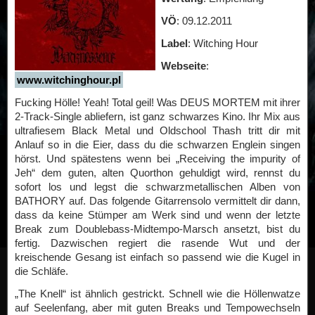
VÖ
: 09.12.2011
Label
: Witching Hour
Webseite
:
www.witchinghour.pl
Fucking Hölle! Yeah! Total geil! Was DEUS MORTEM mit ihrer
2-Track-Single abliefern, ist ganz schwarzes Kino. Ihr Mix aus
ultrafiesem Black Metal und Oldschool Thash tritt dir mit
Anlauf so in die Eier, dass du die schwarzen Englein singen
hörst. Und spätestens wenn bei „Receiving the impurity of
Jeh“ dem guten, alten Quorthon gehuldigt wird, rennst du
sofort los und legst die schwarzmetallischen Alben von
BATHORY auf. Das folgende Gitarrensolo vermittelt dir dann,
dass da keine Stümper am Werk sind und wenn der letzte
Break zum Doublebass-Midtempo-Marsch ansetzt, bist du
fertig. Dazwischen regiert die rasende Wut und der
kreischende Gesang ist einfach so passend wie die Kugel in
die Schläfe.
„The Knell“ ist ähnlich gestrickt. Schnell wie die Höllenwatze
auf Seelenfang, aber mit guten Breaks und Tempowechseln