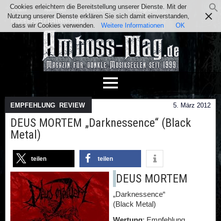
Cookies erleichtern die Bereitstellung unserer Dienste. Mit der
Team
Kontakt
Facebook
Instagram
Nutzung unserer Dienste erklären Sie sich damit einverstanden,
Impressum / Datenschutz
dass wir Cookies verwenden.
Weitere Informationen
OK
EMPFEHLUNG
,
REVIEW
5. März 2012
DEUS MORTEM „Darknessence“ (Black
Metal)
teilen
teilen
DEUS MORTEM
„Darknessence“
(Black Metal)
Wertung
: Empfehlung