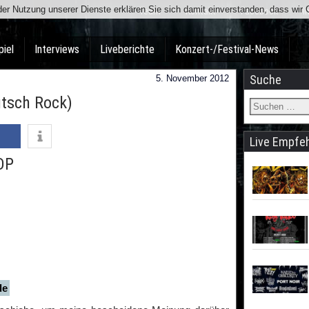
t der Nutzung unserer Dienste erklären Sie sich damit einverstanden, dass wi
Team
Kontakt
Facebook
I
piel
Interviews
Liveberichte
Konzert-/Festival-News
Suche
5. November 2012
utsch Rock)
Live Empfe
DP
de