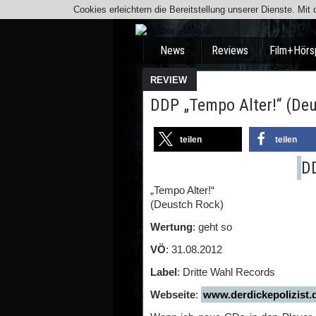
Cookies erleichtern die Bereitstellung unserer Dienste. Mi
News
Reviews
Film+Hörs
REVIEW
DDP „Tempo Alter!“ (De
teilen
teilen
D
„Tempo Alter!“
(Deustch Rock)
Wertung
: geht so
VÖ
: 31.08.2012
Label
: Dritte Wahl Records
Webseite
:
www.derdickepolizist.