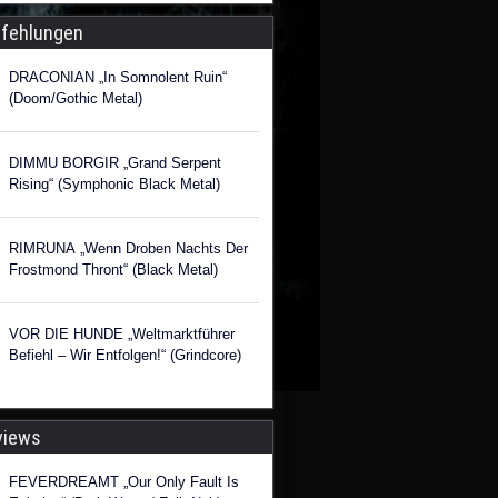
fehlungen
DRACONIAN „In Somnolent Ruin“
(Doom/Gothic Metal)
DIMMU BORGIR „Grand Serpent
Rising“ (Symphonic Black Metal)
RIMRUNA „Wenn Droben Nachts Der
Frostmond Thront“ (Black Metal)
VOR DIE HUNDE „Weltmarktführer
Befiehl – Wir Entfolgen!“ (Grindcore)
views
FEVERDREAMT „Our Only Fault Is