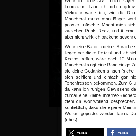
Wenn ich neue CDs in den Player
kundzutun, kann ich nicht objektiv
Vielmehr warte ich, wie die Dro
Manchmal muss man länger warte
passiert: nüschte. Macht mich nicht
zwischen Punk, Rock, und Alternati
aber nicht wirklich packend geschri
Wenn eine Band in deiner Sprache si
liegen der dicke Polizist und ich ni
Kneipe treffen, wäre nach 10 Minut
Manchmal singt eine Band einige Zeil
sie deine Gedanken singen (sieh
sich schlicht und einfach gar ni
Tortenfressen bekommen. Zum Glüc
da kann ich ruhigen Gewissens da
zumal eine kleine Internet-Reche
ziemlich wohlwollend bespreche
schließlich, dass die eigene Meinu
Weiten gepostet werden kann. De
(chris)
teilen
teilen