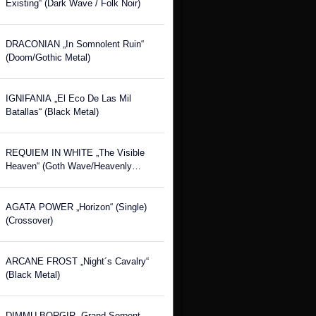
Existing“ (Dark Wave / Folk Noir)
DRACONIAN „In Somnolent Ruin“
(Doom/Gothic Metal)
IGNIFANIA „El Eco De Las Mil
Batallas“ (Black Metal)
REQUIEM IN WHITE „The Visible
Heaven“ (Goth Wave/Heavenly
Voices)
AGATA POWER „Horizon“ (Single)
(Crossover)
ARCANE FROST „Night´s Cavalry“
(Black Metal)
DIMMU BORGIR „Grand Serpent