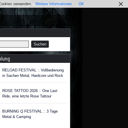
r Cookies verwenden.
Weitere Informationen
OK
nstagram
Impressum / Datenschutz
hlung
RELOAD FESTIVAL :: Vollbedienung
in Sachen Metal, Hardcore und Rock
ROSE TATTOO 2026 :: One Last
Ride, eine letzte Rose Tattour
BURNING Q FESTIVAL :: 3 Tage
Metal & Camping