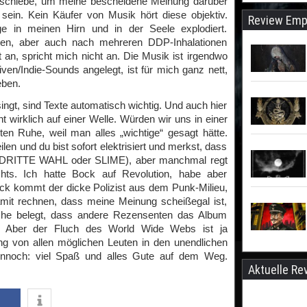
 schiebe, um meine bescheidene Meinung darüber
 sein. Kein Käufer von Musik hört diese objektiv.
Review Emp
ge in meinen Hirn und in der Seele explodiert.
n, aber auch nach mehreren DDP-Inhalationen
 an, spricht mich nicht an. Die Musik ist irgendwo
ven/Indie-Sounds angelegt, ist für mich ganz nett,
eben.
ngt, sind Texte automatisch wichtig. Und auch hier
cht wirklich auf einer Welle. Würden wir uns in einer
en Ruhe, weil man alles „wichtige“ gesagt hätte.
en und du bist sofort elektrisiert und merkst, dass
e DRITTE WAHL oder SLIME), aber manchmal regt
chts. Ich hatte Bock auf Revolution, habe aber
k kommt der dicke Polizist aus dem Punk-Milieu,
mit rechnen, dass meine Meinung scheißegal ist,
rche belegt, dass andere Rezensenten das Album
n. Aber der Fluch des World Wide Webs ist ja
ng von allen möglichen Leuten in den unendlichen
nnoch: viel Spaß und alles Gute auf dem Weg.
Aktuelle Re