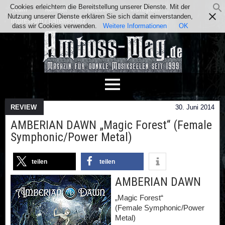
Cookies erleichtern die Bereitstellung unserer Dienste. Mit der
Team
Kontakt
Facebook
Instagram
Nutzung unserer Dienste erklären Sie sich damit einverstanden,
Impressum / Datenschutz
dass wir Cookies verwenden.
Weitere Informationen
OK
REVIEW
30. Juni 2014
AMBERIAN DAWN „Magic Forest“ (Female
Symphonic/Power Metal)
teilen
teilen
AMBERIAN DAWN
„Magic Forest“
(Female Symphonic/Power
Metal)