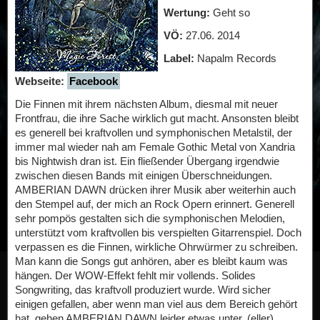
Wertung:
Geht so
VÖ:
27.06. 2014
Label:
Napalm Records
Webseite:
Facebook
Die Finnen mit ihrem nächsten Album, diesmal mit neuer
Frontfrau, die ihre Sache wirklich gut macht. Ansonsten bleibt
es generell bei kraftvollen und symphonischen Metalstil, der
immer mal wieder nah am Female Gothic Metal von Xandria
bis Nightwish dran ist. Ein fließender Übergang irgendwie
zwischen diesen Bands mit einigen Überschneidungen.
AMBERIAN DAWN drücken ihrer Musik aber weiterhin auch
den Stempel auf, der mich an Rock Opern erinnert. Generell
sehr pompös gestalten sich die symphonischen Melodien,
unterstützt vom kraftvollen bis verspielten Gitarrenspiel. Doch
verpassen es die Finnen, wirkliche Ohrwürmer zu schreiben.
Man kann die Songs gut anhören, aber es bleibt kaum was
hängen. Der WOW-Effekt fehlt mir vollends. Solides
Songwriting, das kraftvoll produziert wurde. Wird sicher
einigen gefallen, aber wenn man viel aus dem Bereich gehört
hat, gehen AMBERIAN DAWN leider etwas unter. (eller)