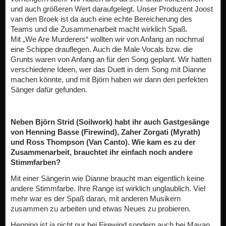
und auch größeren Wert daraufgelegt. Unser Produzent Joost
van den Broek ist da auch eine echte Bereicherung des
Teams und die Zusammenarbeit macht wirklich Spaß.
Mit „We Are Murderers“ wollten wir von Anfang an nochmal
eine Schippe drauflegen. Auch die Male Vocals bzw. die
Grunts waren von Anfang an für den Song geplant. Wir hatten
verschiedene Ideen, wer das Duett in dem Song mit Dianne
machen könnte, und mit Björn haben wir dann den perfekten
Sänger dafür gefunden.
Neben Björn Strid (Soilwork) habt ihr auch Gastgesänge
von Henning Basse (Firewind), Zaher Zorgati (Myrath)
und Ross Thompson (Van Canto). Wie kam es zu der
Zusammenarbeit, brauchtet ihr einfach noch andere
Stimmfarben?
Mit einer Sängerin wie Dianne braucht man eigentlich keine
andere Stimmfarbe. Ihre Range ist wirklich unglaublich. Viel
mehr war es der Spaß daran, mit anderen Musikern
zusammen zu arbeiten und etwas Neues zu probieren.
Henning ist ja nicht nur bei Firewind sondern auch bei Mayan.