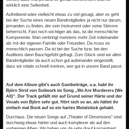
wirklich eine Seltenheit.
Aufreibend wäre vielleicht etwas zu viel gesagt, aber es geht
bei der Suche eines neuen Bandmitgliedes ja nicht nur darum,
jemanden zu finden, der sein Instrument oder seine Stimme
beherrscht. Fast noch wichtiger als das, ist die menschliche
Komponente. Man verbringt meistens mehr Zeit miteinander
als mit der eigenen Familie oder Freunden. Da muss es
menschlich passen. Da ist bei der Suche bzw. bei den
Auditions dann Bauchgefühl gefragt. Zum Glück sind wir alten
Bandmitglieder da auch schon gut aufeinander eingestellt,
dass wir relativ schnell merken, wer gut in unsere Band passt.
Auf dem Album gibt’s auch Gastbeiträge, u.a. habt ihr
Björn Strid von Soilwork im Song „We Are Murderers (We
All)“. Der Track gefällt mir auf Grund seiner Härte und der
Vocals von Björn sehr gut. Hört sich so an, als hättet ihr
einfach mal Bock auf so ein hartes Metalstück gehabt.
Durchaus. Die neuen Songs auf „Theater of Dimensions“ sind
durchweg etwas härter und auch komplexer als auf den
vorherigen Alben. Wir haben uns da sehr drauf konzentriert