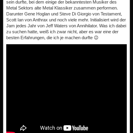
sein durfte, bei dem einige der bekanntesten Musiker des
Metal Sektors alte Metal Klassiker zusammen performen.
Darunter Gene Hoglan und Steve Di Giorgio von Testament,
Scott Ian von Anthrax und noch viele mehr. Initialisiert wird der
Jam jedes Jahr von Jeff Waters von Annihilator. Was ich dabei
zu suchen hatte, weiß ich zwar nicht, aber es war eine der
besten Erfahrungen, die ich je machen durfte 😉