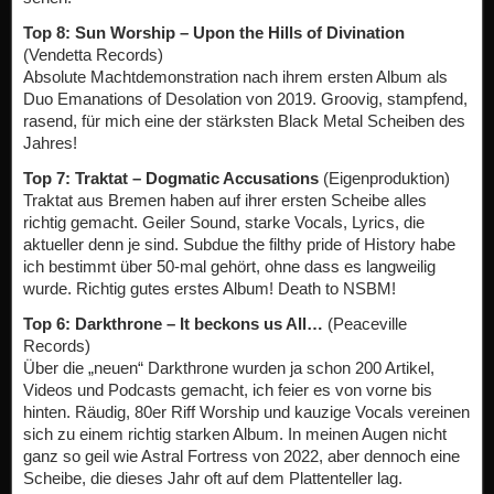
Top 8: Sun Worship – Upon the Hills of Divination
(Vendetta Records)
Absolute Machtdemonstration nach ihrem ersten Album als
Duo Emanations of Desolation von 2019. Groovig, stampfend,
rasend, für mich eine der stärksten Black Metal Scheiben des
Jahres!
Top 7: Traktat – Dogmatic Accusations
(Eigenproduktion)
Traktat aus Bremen haben auf ihrer ersten Scheibe alles
richtig gemacht. Geiler Sound, starke Vocals, Lyrics, die
aktueller denn je sind. Subdue the filthy pride of History habe
ich bestimmt über 50-mal gehört, ohne dass es langweilig
wurde. Richtig gutes erstes Album! Death to NSBM!
Top 6: Darkthrone – It beckons us All…
(Peaceville
Records)
Über die „neuen“ Darkthrone wurden ja schon 200 Artikel,
Videos und Podcasts gemacht, ich feier es von vorne bis
hinten. Räudig, 80er Riff Worship und kauzige Vocals vereinen
sich zu einem richtig starken Album. In meinen Augen nicht
ganz so geil wie Astral Fortress von 2022, aber dennoch eine
Scheibe, die dieses Jahr oft auf dem Plattenteller lag.