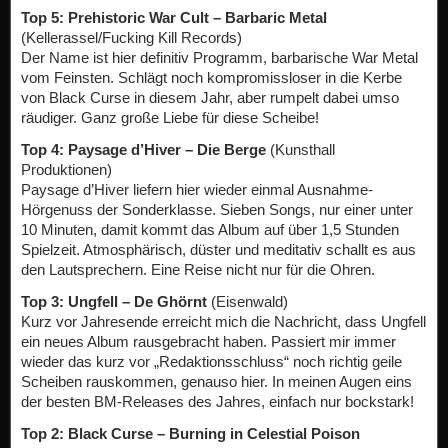
Top 5: Prehistoric War Cult – Barbaric Metal
(Kellerassel/Fucking Kill Records)
Der Name ist hier definitiv Programm, barbarische War Metal
vom Feinsten. Schlägt noch kompromissloser in die Kerbe
von Black Curse in diesem Jahr, aber rumpelt dabei umso
räudiger. Ganz große Liebe für diese Scheibe!
Top 4: Paysage d’Hiver – Die Berge
(Kunsthall
Produktionen)
Paysage d’Hiver liefern hier wieder einmal Ausnahme-
Hörgenuss der Sonderklasse. Sieben Songs, nur einer unter
10 Minuten, damit kommt das Album auf über 1,5 Stunden
Spielzeit. Atmosphärisch, düster und meditativ schallt es aus
den Lautsprechern. Eine Reise nicht nur für die Ohren.
Top 3: Ungfell – De Ghörnt
(Eisenwald)
Kurz vor Jahresende erreicht mich die Nachricht, dass Ungfell
ein neues Album rausgebracht haben. Passiert mir immer
wieder das kurz vor „Redaktionsschluss“ noch richtig geile
Scheiben rauskommen, genauso hier. In meinen Augen eins
der besten BM-Releases des Jahres, einfach nur bockstark!
Top 2: Black Curse – Burning in Celestial Poison