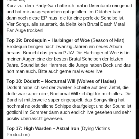
Kurz vor dem Party-San hatte ich mal in Disentomb reingehört
und hat mir ausgesprochen gut gefallen. Im Oktober kam
dann noch diese EP raus, die für eine perfekte Scheibe ist.
Vier Songs, alle saustark, da bleibt kein Brutal Death Metal
Fan Auge trocken!
Top 19: Brodequin – Harbinger of Woe
(Season of Mist)
Brodequin bringen nach zwanzig Jahren ein neues Album
heraus. Braucht das jemand? JA! Die Harbinger of Woe ist in
meinen Augen eine der besten Brutal Scheiben der letzten
Jahre. Sound ist der Hammer, die Jungs haben Bock und das
hört man auch. Bitte auch gerne mal wieder live!
Top 18: Dödsrit – Nocturnal Will (Wolves of Hades)
Dödsrit habe ich seit der zweiten Scheibe auf dem Zettel, die
dritte war super nice, Nocturnal Will schlägt für mich alles. Die
Band ist mittlerweile super eingespielt, das Songwriting hat
nochmal ne ordentliche Schippe draufgelegt und der Sound ist
göttlich! Im Sommer dann auch endlich live gesehen und sehr
positiv überrascht gewesen.
Top 17: High Warden – Astral Iron
(Dying Victims
Production)