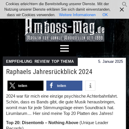
Cookies erleichtern die Bereitstellung unserer Dienste. Mit der
Team
Kontakt
Facebook
Instagram
Nutzung unserer Dienste erklären Sie sich damit einverstanden,
Impressum / Datenschutz
dass wir Cookies verwenden.
Weitere Informationen
OK
EMPFEHLUNG
,
REVIEW
,
TOP THEMA
5. Januar 2025
Raphaels Jahresrückblick 2024
teilen
teilen
2024 war für mich eine einzige psychische Achterbahnfahrt.
Schön, dass es Bands gibt, die gute Musik herausbringen,
womit man für jede Stimmungslage einen Soundtrack hat.
Lirumlarum… Hier sind meine Top 20 Platten des Jahres!
Top 20: Disentomb – Nothing Above
(Unique Leader
Records)