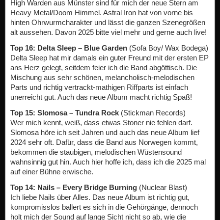
High Warden aus Münster sind für mich der neue Stern am
Heavy Metal/Doom Himmel. Astral Iron hat von vorne bis
hinten Ohrwurmcharakter und lässt die ganzen Szenegrößen
alt aussehen. Davon 2025 bitte viel mehr und gerne auch live!
Top 16: Delta Sleep – Blue Garden
(Sofa Boy/ Wax Bodega)
Delta Sleep hat mir damals ein guter Freund mit der ersten EP
ans Herz gelegt, seitdem feier ich die Band abgöttisch. Die
Mischung aus sehr schönen, melancholisch-melodischen
Parts und richtig vertrackt-mathigen Riffparts ist einfach
unerreicht gut. Auch das neue Album macht richtig Spaß!
Top 15: Slomosa – Tundra Rock
(Stickman Records)
Wer mich kennt, weiß, dass etwas Stoner nie fehlen darf.
Slomosa höre ich seit Jahren und auch das neue Album lief
2024 sehr oft. Dafür, dass die Band aus Norwegen kommt,
bekommen die staubigen, melodischen Wüstensound
wahnsinnig gut hin. Auch hier hoffe ich, dass ich die 2025 mal
auf einer Bühne erwische.
Top 14: Nails – Every Bridge Burning
(Nuclear Blast)
Ich liebe Nails über Alles. Das neue Album ist richtig gut,
kompromisslos ballert es sich in die Gehörgänge, dennoch
holt mich der Sound auf lange Sicht nicht so ab, wie die