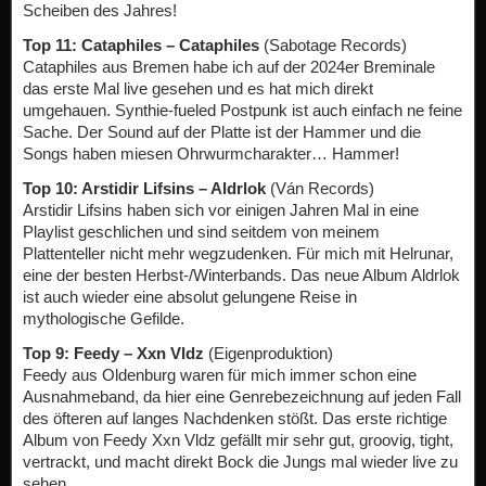
Scheiben des Jahres!
Top 11: Cataphiles – Cataphiles
(Sabotage Records)
Cataphiles aus Bremen habe ich auf der 2024er Breminale
das erste Mal live gesehen und es hat mich direkt
umgehauen. Synthie-fueled Postpunk ist auch einfach ne feine
Sache. Der Sound auf der Platte ist der Hammer und die
Songs haben miesen Ohrwurmcharakter… Hammer!
Top 10: Arstidir Lifsins – Aldrlok
(Ván Records)
Arstidir Lifsins haben sich vor einigen Jahren Mal in eine
Playlist geschlichen und sind seitdem von meinem
Plattenteller nicht mehr wegzudenken. Für mich mit Helrunar,
eine der besten Herbst-/Winterbands. Das neue Album Aldrlok
ist auch wieder eine absolut gelungene Reise in
mythologische Gefilde.
Top 9: Feedy – Xxn Vldz
(Eigenproduktion)
Feedy aus Oldenburg waren für mich immer schon eine
Ausnahmeband, da hier eine Genrebezeichnung auf jeden Fall
des öfteren auf langes Nachdenken stößt. Das erste richtige
Album von Feedy Xxn Vldz gefällt mir sehr gut, groovig, tight,
vertrackt, und macht direkt Bock die Jungs mal wieder live zu
sehen.