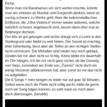
Elche.
Wenn man mit Bandnamen um sich werfen möchte, könnte
man am ehesten an Marduk und Gorgoroth denken, wenn es
zackig schwarz zu Werke geht. Aber die todesmetallischen
Einflüsse, die „Ultra Violence“ immer wieder aufweist, welche
natürlich schwarz angehaucht sind, lassen dann eher mal an
Belphegor dernken.
Der Mix ist gut gelungen und nichts drängt sich zu sehr in den
Vordergrund oder bleibt zu weit hinten. Der Sound ist mächtig,
eher höhenlastig, lässt aber die Tiefen an den richtigen Stellen
nicht vermissen. Die Melodien sind weder neu noch geklaut,
zünden bei mir aber nicht so richtig. Keine bleibt mir dauerhaft
im Ohr hängen. Ich bin mir nicht ganz sicher, ob der Gesang
von Varjo, zumindest am Ende von „Tuomio“ nicht doch ein
wenig Verzerrer abbekommen hat, aber sonst ist mir das nicht
so aufgefallen.
Die 6 Songs + Intro bringen es leider nur auf gute 30 Minuten.
Selbst wenn mich die Platte nicht völlig packt, hätte da gerne
noch ein Song folgen können, so sehr kann es mich dann
doch überzeugen. (hendrik)