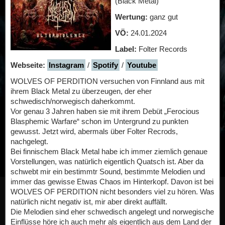
(Black Metal)
Wertung:
ganz gut
VÖ:
24.01.2024
Label:
Folter Records
Webseite:
Instagram
/
Spotify
/
Youtube
WOLVES OF PERDITION versuchen von Finnland aus mit
ihrem Black Metal zu überzeugen, der eher
schwedisch/norwegisch daherkommt.
Vor genau 3 Jahren haben sie mit ihrem Debüt „Ferocious
Blasphemic Warfare“ schon im Untergrund zu punkten
gewusst. Jetzt wird, abermals über Folter Recrods,
nachgelegt.
Bei finnischem Black Metal habe ich immer ziemlich genaue
Vorstellungen, was natürlich eigentlich Quatsch ist. Aber da
schwebt mir ein bestimmtr Sound, bestimmte Melodien und
immer das gewisse Etwas Chaos im Hinterkopf. Davon ist bei
WOLVES OF PERDITION nicht besonders viel zu hören. Was
natürlich nicht negativ ist, mir aber direkt auffällt.
Die Melodien sind eher schwedisch angelegt und norwegische
Einflüsse höre ich auch mehr als eigentlich aus dem Land der