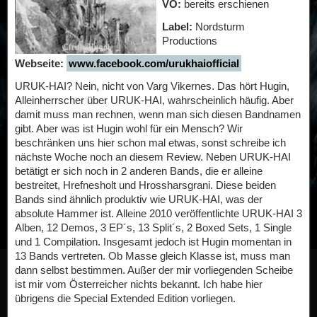
VÖ:
bereits erschienen
Label:
Nordsturm
Productions
Webseite:
www.facebook.com/urukhaiofficial
URUK-HAI? Nein, nicht von Varg Vikernes. Das hört Hugin,
Alleinherrscher über URUK-HAI, wahrscheinlich häufig. Aber
damit muss man rechnen, wenn man sich diesen Bandnamen
gibt. Aber was ist Hugin wohl für ein Mensch? Wir
beschränken uns hier schon mal etwas, sonst schreibe ich
nächste Woche noch an diesem Review. Neben URUK-HAI
betätigt er sich noch in 2 anderen Bands, die er alleine
bestreitet, Hrefnesholt und Hrossharsgrani. Diese beiden
Bands sind ähnlich produktiv wie URUK-HAI, was der
absolute Hammer ist. Alleine 2010 veröffentlichte URUK-HAI 3
Alben, 12 Demos, 3 EP´s, 13 Split´s, 2 Boxed Sets, 1 Single
und 1 Compilation. Insgesamt jedoch ist Hugin momentan in
13 Bands vertreten. Ob Masse gleich Klasse ist, muss man
dann selbst bestimmen. Außer der mir vorliegenden Scheibe
ist mir vom Österreicher nichts bekannt. Ich habe hier
übrigens die Special Extended Edition vorliegen.