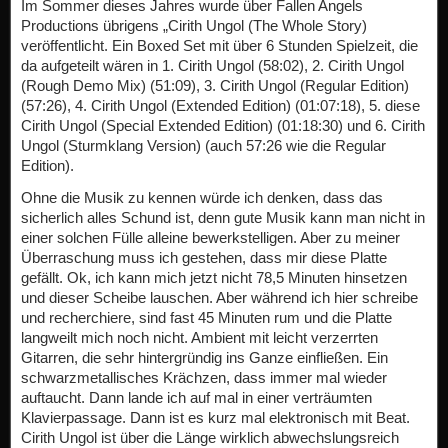
Im Sommer dieses Jahres wurde über Fallen Angels
Productions übrigens „Cirith Ungol (The Whole Story)
veröffentlicht. Ein Boxed Set mit über 6 Stunden Spielzeit, die
da aufgeteilt wären in 1. Cirith Ungol (58:02), 2. Cirith Ungol
(Rough Demo Mix) (51:09), 3. Cirith Ungol (Regular Edition)
(57:26), 4. Cirith Ungol (Extended Edition) (01:07:18), 5. diese
Cirith Ungol (Special Extended Edition) (01:18:30) und 6. Cirith
Ungol (Sturmklang Version) (auch 57:26 wie die Regular
Edition).
Ohne die Musik zu kennen würde ich denken, dass das
sicherlich alles Schund ist, denn gute Musik kann man nicht in
einer solchen Fülle alleine bewerkstelligen. Aber zu meiner
Überraschung muss ich gestehen, dass mir diese Platte
gefällt. Ok, ich kann mich jetzt nicht 78,5 Minuten hinsetzen
und dieser Scheibe lauschen. Aber während ich hier schreibe
und recherchiere, sind fast 45 Minuten rum und die Platte
langweilt mich noch nicht. Ambient mit leicht verzerrten
Gitarren, die sehr hintergründig ins Ganze einfließen. Ein
schwarzmetallisches Krächzen, dass immer mal wieder
auftaucht. Dann lande ich auf mal in einer verträumten
Klavierpassage. Dann ist es kurz mal elektronisch mit Beat.
Cirith Ungol ist über die Länge wirklich abwechslungsreich