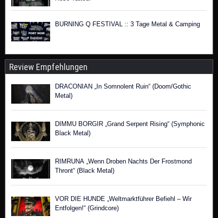
BURNING Q FESTIVAL :: 3 Tage Metal & Camping
Review Empfehlungen
DRACONIAN „In Somnolent Ruin“ (Doom/Gothic
Metal)
DIMMU BORGIR „Grand Serpent Rising“ (Symphonic
Black Metal)
RIMRUNA „Wenn Droben Nachts Der Frostmond
Thront“ (Black Metal)
VOR DIE HUNDE „Weltmarktführer Befiehl – Wir
Entfolgen!“ (Grindcore)