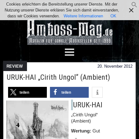
Cookies erleichtern die Bereitstellung unserer Dienste. Mit der
Team
Kontakt
Facebook
Instagram
Nutzung unserer Dienste erklären Sie sich damit einverstanden,
Impressum / Datenschutz
dass wir Cookies verwenden.
Weitere Informationen
OK
REVIEW
20. November 2012
URUK-HAI „Cirith Ungol“ (Ambient)
teilen
teilen
URUK-HAI
„Cirith Ungol“
(Ambient)
Wertung:
Gut