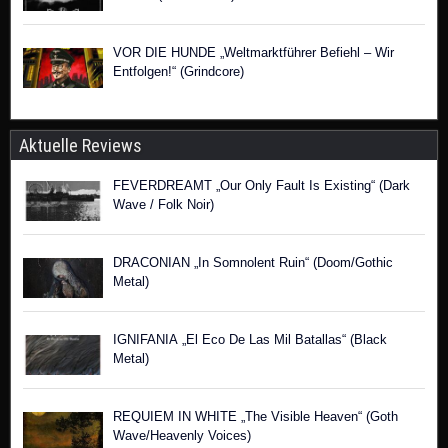
VOR DIE HUNDE „Weltmarktführer Befiehl – Wir
Entfolgen!“ (Grindcore)
Aktuelle Reviews
FEVERDREAMT „Our Only Fault Is Existing“ (Dark
Wave / Folk Noir)
DRACONIAN „In Somnolent Ruin“ (Doom/Gothic
Metal)
IGNIFANIA „El Eco De Las Mil Batallas“ (Black
Metal)
REQUIEM IN WHITE „The Visible Heaven“ (Goth
Wave/Heavenly Voices)