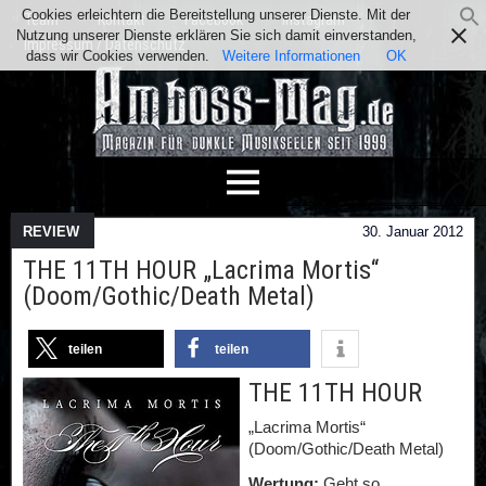
Cookies erleichtern die Bereitstellung unserer Dienste. Mit der
Team
Kontakt
Facebook
Instagram
Nutzung unserer Dienste erklären Sie sich damit einverstanden,
Impressum / Datenschutz
dass wir Cookies verwenden.
Weitere Informationen
OK
REVIEW
30. Januar 2012
THE 11TH HOUR „Lacrima Mortis“
(Doom/Gothic/Death Metal)
teilen
teilen
THE 11TH HOUR
„Lacrima Mortis“
(Doom/Gothic/Death Metal)
Wertung:
Geht so