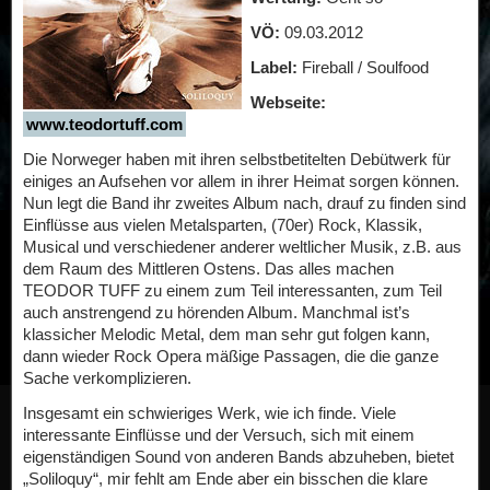
VÖ:
09.03.2012
Label:
Fireball / Soulfood
Webseite:
www.teodortuff.com
Die Norweger haben mit ihren selbstbetitelten Debütwerk für
einiges an Aufsehen vor allem in ihrer Heimat sorgen können.
Nun legt die Band ihr zweites Album nach, drauf zu finden sind
Einflüsse aus vielen Metalsparten, (70er) Rock, Klassik,
Musical und verschiedener anderer weltlicher Musik, z.B. aus
dem Raum des Mittleren Ostens. Das alles machen
TEODOR TUFF zu einem zum Teil interessanten, zum Teil
auch anstrengend zu hörenden Album. Manchmal ist’s
klassicher Melodic Metal, dem man sehr gut folgen kann,
dann wieder Rock Opera mäßige Passagen, die die ganze
Sache verkomplizieren.
Insgesamt ein schwieriges Werk, wie ich finde. Viele
interessante Einflüsse und der Versuch, sich mit einem
eigenständigen Sound von anderen Bands abzuheben, bietet
„Soliloquy“, mir fehlt am Ende aber ein bisschen die klare