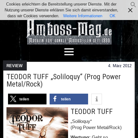
Cookies erleichtern die Bereitstellung unserer Dienste. Mit der
Team
Kontakt
Facebook
Instagram
Nutzung unserer Dienste erklären Sie sich damit einverstanden,
Impressum / Datenschutz
dass wir Cookies verwenden.
Weitere Informationen
OK
REVIEW
4. März 2012
TEODOR TUFF „Soliloquy“ (Prog Power
Metal/Rock)
teilen
teilen
TEODOR TUFF
„Soliloquy“
(Prog Power Metal/Rock)
Wertung:
Geht so