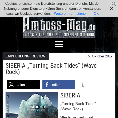
Cookies erleichtern die Bereitstellung unserer Dienste. Mit der
Team
Kontakt
Facebook
Instagram
Nutzung unserer Dienste erklären Sie sich damit einverstanden,
Impressum / Datenschutz
dass wir Cookies verwenden.
Weitere Informationen
OK
EMPFEHLUNG
,
REVIEW
5. Oktober 2017
SIBERIA „Turning Back Tides“ (Wave
Rock)
teilen
teilen
SIBERIA
„Turning Back Tides“
(Wave Rock)
Wertung:
Sehr gut