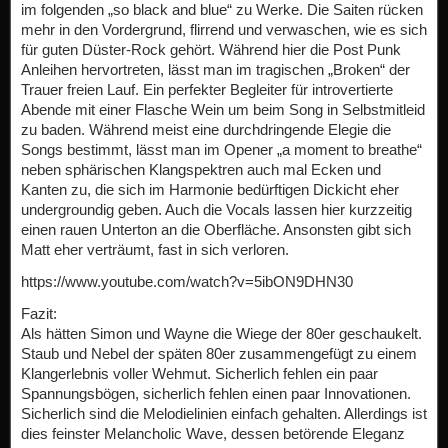
im folgenden „so black and blue“ zu Werke. Die Saiten rücken
mehr in den Vordergrund, flirrend und verwaschen, wie es sich
für guten Düster-Rock gehört. Während hier die Post Punk
Anleihen hervortreten, lässt man im tragischen „Broken“ der
Trauer freien Lauf. Ein perfekter Begleiter für introvertierte
Abende mit einer Flasche Wein um beim Song in Selbstmitleid
zu baden. Während meist eine durchdringende Elegie die
Songs bestimmt, lässt man im Opener „a moment to breathe“
neben sphärischen Klangspektren auch mal Ecken und
Kanten zu, die sich im Harmonie bedürftigen Dickicht eher
undergroundig geben. Auch die Vocals lassen hier kurzzeitig
einen rauen Unterton an die Oberfläche. Ansonsten gibt sich
Matt eher verträumt, fast in sich verloren.
https://www.youtube.com/watch?v=5ibON9DHN30
Fazit:
Als hätten Simon und Wayne die Wiege der 80er geschaukelt.
Staub und Nebel der späten 80er zusammengefügt zu einem
Klangerlebnis voller Wehmut. Sicherlich fehlen ein paar
Spannungsbögen, sicherlich fehlen einen paar Innovationen.
Sicherlich sind die Melodielinien einfach gehalten. Allerdings ist
dies feinster Melancholic Wave, dessen betörende Eleganz