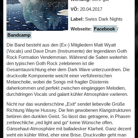
VÖ:
20.04.2017
Label:
Swiss Dark Nights
Webseite:
Facebook
/
Bandcamp
Die Band besteht aus den (Ex-) Mitgliedern Matt Wyatt
(Vocals) und Dave Drum (Instrumente) der legendären Goth
Rock Formation
Vendemmian
. Während die Saiten weiterhin
den typischen Goth Rock zelebrieren ist die
Gesamtausrichtung eher dem Dark Wave unterzuordnen. Die
druckvolle Komponente weicht einer verführerischen
Melancholie, wobei die Songs mit fragiler Düsternis
daherkommen und perfekt zwischen eingängigen Melodien,
durchdringen Vocals und galant kühler Atmosphäre variieren.
Nicht nur das wunderschöne „Exit“ sendet liebevolle Grüße
Richtung Wayne Hussey. Die fein gewobenen Klangstrukturen
betören den dunklen Geist. So lässt das getragene, in Phasen
zerbrechliche „red light and go“ keine Wünsche offen.
Gänsehaut-Atmosphäre mit balladesker Klarheit. Ganz dezent
weht ein kühler Wind, eher eine Brise. Druckvoller geht man