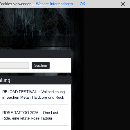
r Cookies verwenden.
Weitere Informationen
OK
nstagram
Impressum / Datenschutz
hlung
RELOAD FESTIVAL :: Vollbedienung
in Sachen Metal, Hardcore und Rock
ROSE TATTOO 2026 :: One Last
Ride, eine letzte Rose Tattour