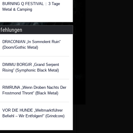
BURNING Q FESTIVAL :: 3 Tage
Metal & Camping
fehlungen
DRACONIAN „In Somnolent Ruin“
(Doom/Gothic Metal)
DIMMU BORGIR „Grand Serpent
Rising“ (Symphonic Black Metal)
RIMRUNA „Wenn Droben Nachts Der
Frostmond Thront“ (Black Metal)
VOR DIE HUNDE „Weltmarktführer
Befiehl – Wir Entfolgen!“ (Grindcore)