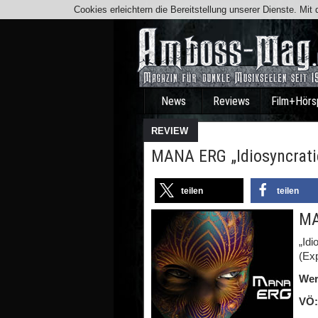
Cookies erleichtern die Bereitstellung unserer Dienste. Mi
News
Reviews
Film+Hörs
REVIEW
MANA ERG „Idiosyncrati
teilen
teilen
MA
„Idi
(Ex
Wer
VÖ: