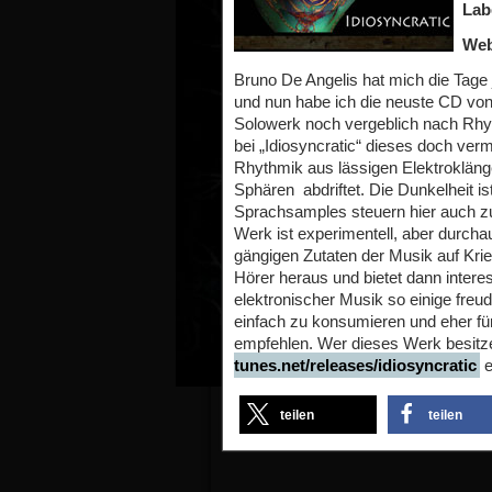
Lab
Web
Bruno De Angelis hat mich die Tage 
und nun habe ich die neuste CD vo
Solowerk noch vergeblich nach Rhyt
bei „Idiosyncratic“ dieses doch verme
Rhythmik aus lässigen Elektroklänge
Sphären abdriftet. Die Dunkelheit is
Sprachsamples steuern hier auch z
Werk ist experimentell, aber durcha
gängigen Zutaten der Musik auf Krie
Hörer heraus und bietet dann inter
elektronischer Musik so einige freu
einfach zu konsumieren und eher f
empfehlen. Wer dieses Werk besitz
tunes.net/releases/idiosyncratic
e
teilen
teilen