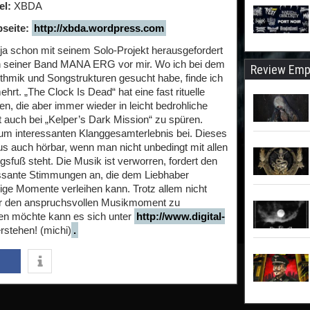
el:
XBDA
seite:
http://xbda.wordpress.com
ja schon mit seinem Solo-Projekt herausgefordert
n seiner Band MANA ERG vor mir. Wo ich bei dem
Review Emp
hmik und Songstrukturen gesucht habe, finde ich
hrt. „The Clock Is Dead“ hat eine fast rituelle
n, die aber immer wieder in leicht bedrohliche
t auch bei „Kelper’s Dark Mission“ zu spüren.
um interessanten Klanggesamterlebnis bei. Dieses
us auch hörbar, wenn man nicht unbedingt mit allen
gsfuß steht. Die Musik ist verworren, fordert den
essante Stimmungen an, die dem Liebhaber
dige Momente verleihen kann. Trotz allem nicht
ür den anspruchsvollen Musikmoment zu
en möchte kann es sich unter
http://www.digital-
rstehen! (michi)
.