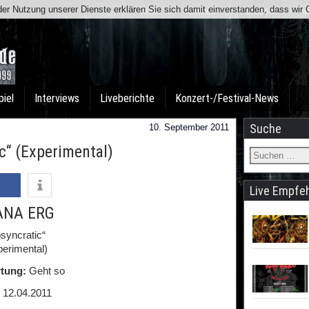
t der Nutzung unserer Dienste erklären Sie sich damit einverstanden, dass wi
Team
Kontakt
Facebook
I
piel
Interviews
Liveberichte
Konzert-/Festival-News
Suche
10. September 2011
c“ (Experimental)
Live Empfe
NA ERG
osyncratic“
perimental)
tung:
Geht so
12.04.2011