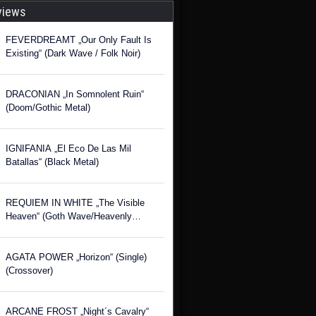
views
FEVERDREAMT „Our Only Fault Is
Existing“ (Dark Wave / Folk Noir)
DRACONIAN „In Somnolent Ruin“
(Doom/Gothic Metal)
IGNIFANIA „El Eco De Las Mil
Batallas“ (Black Metal)
REQUIEM IN WHITE „The Visible
Heaven“ (Goth Wave/Heavenly
Voices)
AGATA POWER „Horizon“ (Single)
(Crossover)
ARCANE FROST „Night´s Cavalry“