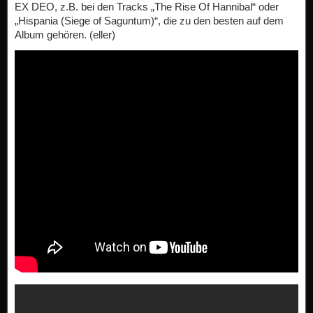
EX DEO, z.B. bei den Tracks „The Rise Of Hannibal“ oder
„Hispania (Siege of Saguntum)“, die zu den besten auf dem
Album gehören. (eller)