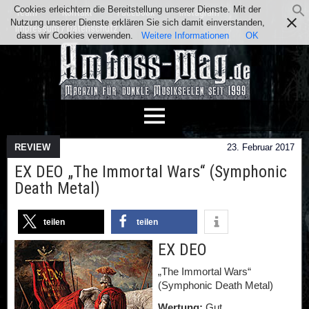
Cookies erleichtern die Bereitstellung unserer Dienste. Mit der
Team
Kontakt
Facebook
Instagram
Nutzung unserer Dienste erklären Sie sich damit einverstanden,
Impressum / Datenschutz
dass wir Cookies verwenden.
Weitere Informationen
OK
REVIEW
23. Februar 2017
EX DEO „The Immortal Wars“ (Symphonic
Death Metal)
teilen
teilen
EX DEO
„The Immortal Wars“
(Symphonic Death Metal)
Wertung:
Gut