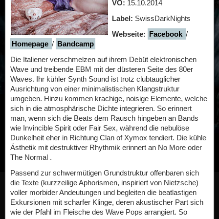
VÖ:
15.10.2014
Label:
SwissDarkNights
Webseite:
Facebook
/
Homepage
/
Bandcamp
Die Italiener verschmelzen auf ihrem Debüt elektronischen
Wave und treibende EBM mit der düsteren Seite des 80er
Waves. Ihr kühler Synth Sound ist trotz clubtauglicher
Ausrichtung von einer minimalistischen Klangstruktur
umgeben. Hinzu kommen krachige, noisige Elemente, welche
sich in die atmosphärische Dichte integrieren. So erinnert
man, wenn sich die Beats dem Rausch hingeben an Bands
wie Invincible Spirit oder Fair Sex, während die nebulöse
Dunkelheit eher in Richtung Clan of Xymox tendiert. Die kühle
Ästhetik mit destruktiver Rhythmik erinnert an No More oder
The Normal .
Passend zur schwermütigen Grundstruktur offenbaren sich
die Texte (kurzzeilige Aphorismen, inspiriert von Nietzsche)
voller morbider Andeutungen und begleiten die beatlastigen
Exkursionen mit scharfer Klinge, deren akustischer Part sich
wie der Pfahl im Fleische des Wave Pops arrangiert. So