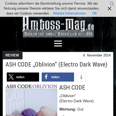
Cookies erleichtern die Bereitstellung unserer Dienste. Mit der
Team
Kontakt
Facebook
Instagram
Nutzung unserer Dienste erklären Sie sich damit einverstanden,
Impressum / Datenschutz
dass wir Cookies verwenden.
Weitere Informationen
OK
REVIEW
6. November 2014
ASH CODE „Oblivion“ (Electro Dark Wave)
teilen
teilen
ASH CODE
„Oblivion“
(Electro Dark Wave)
Wertung:
Gut