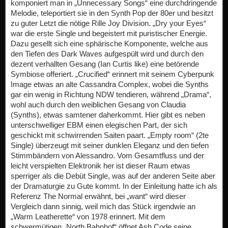
komponiert man in „Unnecessary Songs“ eine durchdringende
Melodie, teleportiert sie in den Synth Pop der 80er und besitzt
zu guter Letzt die nötige Rille Joy Division. „Dry your Eyes“
war die erste Single und begeistert mit puristischer Energie.
Dazu gesellt sich eine sphärische Komponente, welche aus
den Tiefen des Dark Waves aufgespült wird und durch den
dezent verhallten Gesang (Ian Curtis like) eine betörende
Symbiose offeriert. „Crucified“ erinnert mit seinem Cyberpunk
Image etwas an alte Cassandra Complex, wobei die Synths
gar ein wenig in Richtung NDW tendieren, während „Drama“,
wohl auch durch den weiblichen Gesang von Claudia
(Synths), etwas samtener daherkommt. Hier gibt es neben
unterschwelliger EBM einen elegischen Part, der sich
geschickt mit schwirrenden Saiten paart. „Empty room“ (2te
Single) überzeugt mit seiner dunklen Eleganz und den tiefen
Stimmbändern von Alessandro. Vom Gesamtfluss und der
leicht verspielten Elektronik her ist dieser Raum etwas
sperriger als die Debüt Single, was auf der anderen Seite aber
der Dramaturgie zu Gute kommt. In der Einleitung hatte ich als
Referenz The Normal erwähnt, bei „want“ wird dieser
Vergleich dann sinnig, weil mich das Stück irgendwie an
„Warm Leatherette“ von 1978 erinnert. Mit dem
schwermütigen „North Bahnhof“ öffnet Ash Code seine