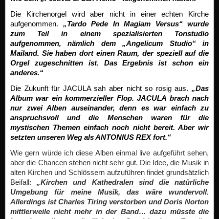
Die Kirchenorgel wird aber nicht in einer echten Kirche
aufgenommen.
„Tardo Pede In Magiam Versus“ wurde
zum Teil in einem spezialisierten Tonstudio
aufgenommen, nämlich dem „Angelicum Studio“ in
Mailand. Sie haben dort einen Raum, der speziell auf die
Orgel zugeschnitten ist. Das Ergebnis ist schon ein
anderes.“
Die Zukunft für JACULA sah aber nicht so rosig aus.
„Das
Album war ein kommerzieller Flop. JACULA brach nach
nur zwei Alben auseinander, denn es war einfach zu
anspruchsvoll und die Menschen waren für die
mystischen Themen einfach noch nicht bereit. Aber wir
setzten unseren Weg als ANTONIUS REX fort.“
Wie gern würde ich diese Alben einmal live aufgeführt sehen,
aber die Chancen stehen nicht sehr gut. Die Idee, die Musik in
alten Kirchen und Schlössern aufzuführen findet grundsätzlich
Beifall:
„Kirchen und Kathedralen sind die natürliche
Umgebung für meine Musik, das wäre wundervoll.
Allerdings ist Charles Tiring verstorben und Doris Norton
mittlerweile nicht mehr in der Band… dazu müsste die