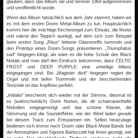
glauben, dass das Album nie und nimmer 1969 aufgenommen
und veröffentlicht wurde.
Wenn das Album tatsächlich aus dem Jahr stammt, haben wir
es mit dem ersten Doom Metal-Album zu tun. Hauptsächlich
kommt hier die mächtige Kirchenorgel zum Einsatz, die finster
und sakral den Teppich auslegt, auf dem sich zum Beispiel
beim ersten Song „Ritus“ fetteste Gitarrenriffs tummeln und
den Prototyp eines Doom-Songs präsentieren. „Triumphatus
sad“ hingegen klingt, als wäre es die hohe Schule des Black
Metals und man darf den Eindruck bekommen, dass CELTIC
FROST und DEEP PURPLE eine unheilige Allianz
eingegangen sind. Bei „Magister dixit“ hingegen regiert die
Orgel und mit tiefen Trommeln und der beschwörenden
Textzeile ist das Kopfkino perfekt.
„Initiatio“ beschwört dich wieder mit der Stimme, diesmal ist
es (wahrscheinlich) Doris Norton, die dir schamanenhafte
Melodien entgegensingt und das schöne Klavier, die
Stimmung und die Soundeffekte, wie der Wind laden gerade
bei diesem Track zum Entspannen ein. Selbst heutzutage
bedienen sich immer noch Doom oder Black Metal Bands bei
der Atmosphäre und Signore Bartoccetti hat ihnen gezeigt, wie