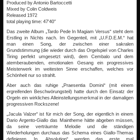
Produced by Antonio Bartoccetti
Mixed by Colin Coldweis
Released 1972
total playing time: 47′40′′
Das zweite Album „Tardo Pede In Magiam Versus“ steht dem
Erstling in Nichts nach. Im Gegenteil, mit „U.F.D.E.M.“ hat
man einen Song, der zwischen einer sakralen
Grundstimmung (die wieder durch das Orgelspiel von Charles
Tiring perfekt umgesetzt wird), dem Cembalo und dem
atemberaubenden, emotionalen Gesang ein progressives
Meisterwerk im weitesten Sinne erschaffen, welches vor
Schönheit nur so strahlt.
Aber auch das ruhige „Praesentia Domini“ (mit einem
ergreifenden Beschwörungsteil) hatte durch den Einsatz der
Orgeln ein wirkliches Alleinstellungsmerkmal in der damaligen
progressiven Rockszene!
„Jacula Valzer“ ist für mich der Song, der eigentlich in einem
Dario Argento-Giallo das Maintheme hätte abgeben müssen,
da seine verträumte Melodie und die ständigen
Wiederholungen durchaus das Schema eines Giallo-Themas
definieren. In „Absolution“ werden das erste mal