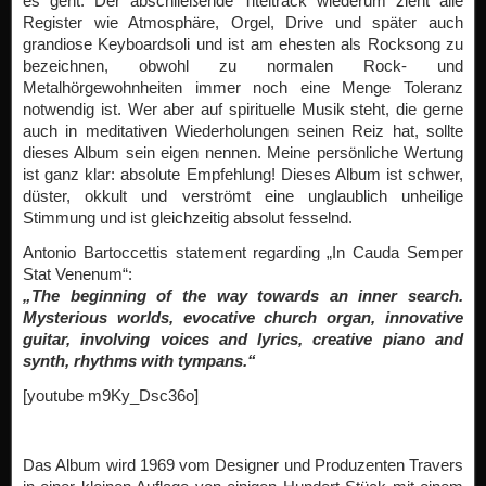
es geht. Der abschließende Titeltrack wiederum zieht alle
Register wie Atmosphäre, Orgel, Drive und später auch
grandiose Keyboardsoli und ist am ehesten als Rocksong zu
bezeichnen, obwohl zu normalen Rock- und
Metalhörgewohnheiten immer noch eine Menge Toleranz
notwendig ist. Wer aber auf spirituelle Musik steht, die gerne
auch in meditativen Wiederholungen seinen Reiz hat, sollte
dieses Album sein eigen nennen. Meine persönliche Wertung
ist ganz klar: absolute Empfehlung! Dieses Album ist schwer,
düster, okkult und verströmt eine unglaublich unheilige
Stimmung und ist gleichzeitig absolut fesselnd.
Antonio Bartoccettis statement regarding „In Cauda Semper
Stat Venenum“:
„The beginning of the way towards an inner search.
Mysterious worlds, evocative church organ, innovative
guitar, involving voices and lyrics, creative piano and
synth, rhythms with tympans.“
[youtube m9Ky_Dsc36o]
Das Album wird 1969 vom Designer und Produzenten Travers