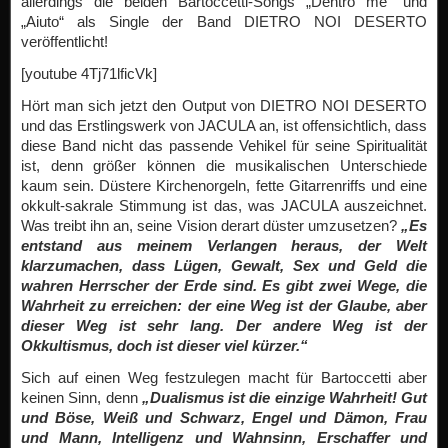
allerdings die beiden Bartoccetti-Songs „Dentro me“ und
„Aiuto“ als Single der Band DIETRO NOI DESERTO
veröffentlicht!
[youtube 4Tj71lficVk]
Hört man sich jetzt den Output von DIETRO NOI DESERTO
und das Erstlingswerk von JACULA an, ist offensichtlich, dass
diese Band nicht das passende Vehikel für seine Spiritualität
ist, denn größer können die musikalischen Unterschiede
kaum sein. Düstere Kirchenorgeln, fette Gitarrenriffs und eine
okkult-sakrale Stimmung ist das, was JACULA auszeichnet.
Was treibt ihn an, seine Vision derart düster umzusetzen?
„Es
entstand aus meinem Verlangen heraus, der Welt
klarzumachen, dass Lügen, Gewalt, Sex und Geld die
wahren Herrscher der Erde sind. Es gibt zwei Wege, die
Wahrheit zu erreichen: der eine Weg ist der Glaube, aber
dieser Weg ist sehr lang. Der andere Weg ist der
Okkultismus, doch ist dieser viel kürzer.“
Sich auf einen Weg festzulegen macht für Bartoccetti aber
keinen Sinn, denn
„Dualismus ist die einzige Wahrheit! Gut
und Böse, Weiß und Schwarz, Engel und Dämon, Frau
und Mann, Intelligenz und Wahnsinn, Erschaffer und