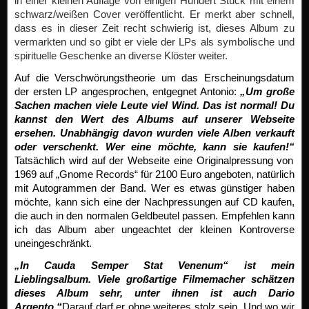
in einer kleinen Auflage von einigen Hundert Stück mit einem
schwarz/weißen Cover veröffentlicht. Er merkt aber schnell,
dass es in dieser Zeit recht schwierig ist, dieses Album zu
vermarkten und so gibt er viele der LPs als symbolische und
spirituelle Geschenke an diverse Klöster weiter.
Auf die Verschwörungstheorie um das Erscheinungsdatum
der ersten LP angesprochen, entgegnet Antonio:
„Um große
Sachen machen viele Leute viel Wind. Das ist normal! Du
kannst den Wert des Albums auf unserer Webseite
ersehen. Unabhängig davon wurden viele Alben verkauft
oder verschenkt. Wer eine möchte, kann sie kaufen!“
Tatsächlich wird auf der Webseite eine Originalpressung von
1969 auf „Gnome Records“ für 2100 Euro angeboten, natürlich
mit Autogrammen der Band. Wer es etwas günstiger haben
möchte, kann sich eine der Nachpressungen auf CD kaufen,
die auch in den normalen Geldbeutel passen. Empfehlen kann
ich das Album aber ungeachtet der kleinen Kontroverse
uneingeschränkt.
„In Cauda Semper Stat Venenum“ ist mein
Lieblingsalbum. Viele großartige Filmemacher schätzen
dieses Album sehr, unter ihnen ist auch Dario
Argento.“
Darauf darf er ohne weiteres stolz sein. Und wo wir