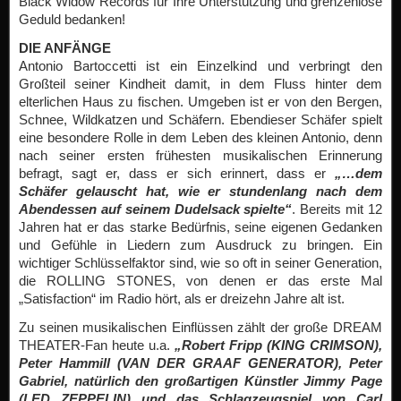
Black Widow Records für Ihre Unterstützung und grenzenlose
Geduld bedanken!
DIE ANFÄNGE
Antonio Bartoccetti ist ein Einzelkind und verbringt den
Großteil seiner Kindheit damit, in dem Fluss hinter dem
elterlichen Haus zu fischen. Umgeben ist er von den Bergen,
Schnee, Wildkatzen und Schäfern. Ebendieser Schäfer spielt
eine besondere Rolle in dem Leben des kleinen Antonio, denn
nach seiner ersten frühesten musikalischen Erinnerung
befragt, sagt er, dass er sich erinnert, dass er
„…dem
Schäfer gelauscht hat, wie er stundenlang nach dem
Abendessen auf seinem Dudelsack spielte“
. Bereits mit 12
Jahren hat er das starke Bedürfnis, seine eigenen Gedanken
und Gefühle in Liedern zum Ausdruck zu bringen. Ein
wichtiger Schlüsselfaktor sind, wie so oft in seiner Generation,
die ROLLING STONES, von denen er das erste Mal
„Satisfaction“ im Radio hört, als er dreizehn Jahre alt ist.
Zu seinen musikalischen Einflüssen zählt der große DREAM
THEATER-Fan heute u.a.
„Robert Fripp (KING CRIMSON),
Peter Hammill (VAN DER GRAAF GENERATOR), Peter
Gabriel, natürlich den großartigen Künstler Jimmy Page
(LED ZEPPELIN) und das Schlagzeugspiel von Carl