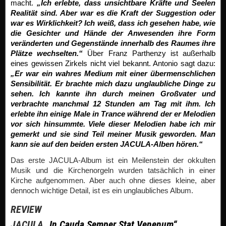
macht.
„Ich erlebte, dass unsichtbare Kräfte und Seelen
Realität sind. Aber war es die Kraft der Suggestion oder
war es Wirklichkeit? Ich weiß, dass ich gesehen habe, wie
die Gesichter und Hände der Anwesenden ihre Form
veränderten und Gegenstände innerhalb des Raumes ihre
Plätze wechselten.“
Über Franz Parthenzy ist außerhalb
eines gewissen Zirkels nicht viel bekannt. Antonio sagt dazu:
„Er war ein wahres Medium mit einer übermenschlichen
Sensibilität. Er brachte mich dazu unglaubliche Dinge zu
sehen. Ich kannte ihn durch meinen Großvater und
verbrachte manchmal 12 Stunden am Tag mit ihm. Ich
erlebte ihn einige Male in Trance während der er Melodien
vor sich hinsummte. Viele dieser Melodien habe ich mir
gemerkt und sie sind Teil meiner Musik geworden. Man
kann sie auf den beiden ersten JACULA-Alben hören.“
Das erste JACULA-Album ist ein Meilenstein der okkulten
Musik und die Kirchenorgeln wurden tatsächlich in einer
Kirche aufgenommen. Aber auch ohne dieses kleine, aber
dennoch wichtige Detail, ist es ein unglaubliches Album.
REVIEW
JACULA „
In Cauda Semper Stat Venenum“