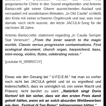
gregorianische Chöre in den Sound eingebunden und Antonio
Bartoccetti gibt seiner Gitarre ausreichenden Auslauf und
verzaubert mit wunderbaren Melodien. „In Old Castle“ schließt
den Kreis mit seiner schweren Orgelmusik und war, was man
damals noch nicht wusste, der letzte JACULA-Song für die
nächsten 38 Jahre.
Antonio Bartoccettis statement regarding „In Cauda Semper
Stat Venenum“:
„From the inner search to the magic
worlds. Classic versus progressive contaminations. First
ecological document, church organ, harpsichord, bass,
mini-moog, violins, flutes, celebrating voices.“
[youtube N_t999R07JY]
Etwas wie den Gesang bei “ U.F.D.E.M.“ hat man so vorher
noch nicht bei JACULA gehört und ist so ergreifend und
leidenschaftlich, dass es unmöglich ist, von seiner Macht und
Präsenz nicht berührt zu sein!
„Natürlich singt Doris
Norton! Ich bin sicher, dass wir den ersten Preis damit
geholt hätten, wenn wir an solch absurden Wettbewerben
wie dem „Festival di San Remo“ teilgenommen hätten.“