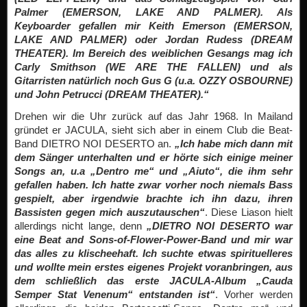
Palmer (EMERSON, LAKE AND PALMER). Als
Keyboarder gefallen mir Keith Emerson (EMERSON,
LAKE AND PALMER) oder Jordan Rudess (DREAM
THEATER). Im Bereich des weiblichen Gesangs mag ich
Carly Smithson (WE ARE THE FALLEN) und als
Gitarristen natürlich noch Gus G (u.a. OZZY OSBOURNE)
und John Petrucci (DREAM THEATER).“
Drehen wir die Uhr zurück auf das Jahr 1968. In Mailand
gründet er JACULA, sieht sich aber in einem Club die Beat-
Band DIETRO NOI DESERTO an.
„Ich habe mich dann mit
dem Sänger unterhalten und er hörte sich einige meiner
Songs an, u.a „Dentro me“ und „Aiuto“, die ihm sehr
gefallen haben. Ich hatte zwar vorher noch niemals Bass
gespielt, aber irgendwie brachte ich ihn dazu, ihren
Bassisten gegen mich auszutauschen“
. Diese Liason hielt
allerdings nicht lange, denn
„DIETRO NOI DESERTO war
eine Beat and Sons-of-Flower-Power-Band und mir war
das alles zu klischeehaft. Ich suchte etwas spirituelleres
und wollte mein erstes eigenes Projekt voranbringen, aus
dem schließlich das erste JACULA-Album „Cauda
Semper Stat Venenum“ entstanden ist“
. Vorher werden