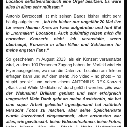
Location selbstverständlich eine Orgel besitzen. Es wäre
alles in allem sehr mühsam.“
Antonio Bartoccetti ist mit seinen Bands bisher nicht sehr
häufig aufgetreten.
„Ich bin bisher nur ungefähr 20 Mal live
für einen kleinen Kreis an Fans aufgetreten und fünf Mal
in „normalen“ Locations. Auch zukünftig reizen mich die
normalen Konzerte nicht. Ich veranstalte, wenn
überhaupt, Konzerte in alten Villen und Schlössern für
meine engsten Fans.“
So geschehen im August 2013, als ein Konzert veranstaltet
wird, zu dem 100 Personen Zugang haben. Im Vorfeld wird ein
Flyer ausgegeben, wo man die Daten zur Location am Telefon
erfragen kann und auf dem steht: „No video – no photo – no
stupid people“ und neben einem ANTONIUS REX-Konzert
„Black and White Meditations“ durchgeführt werden.
„Es war
der Wahnsinn! Brilliant geplant und sehr erfolgreich
umgesetzt! Mein Dank geht an meine Assistentin, sie hat
eine super Arbeit geleistet! Irgendjemand hat natürlich
versucht Fotos zu machen, aber seine Speicherkarte
wurde kurzerhand eingesammelt, aber ansonsten war
alles, wie gewünscht: keine Videoaufnahmen, keine Fotos,