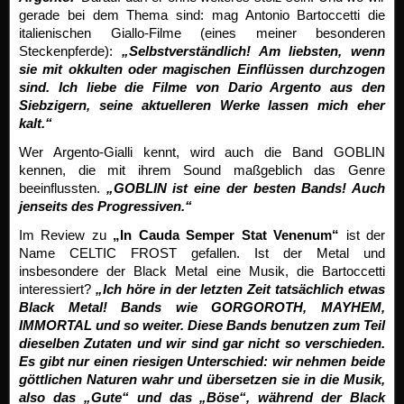
gerade bei dem Thema sind: mag Antonio Bartoccetti die
italienischen Giallo-Filme (eines meiner besonderen
Steckenpferde):
„Selbstverständlich! Am liebsten, wenn
sie mit okkulten oder magischen Einflüssen durchzogen
sind. Ich liebe die Filme von Dario Argento aus den
Siebzigern, seine aktuelleren Werke lassen mich eher
kalt.“
Wer Argento-Gialli kennt, wird auch die Band GOBLIN
kennen, die mit ihrem Sound maßgeblich das Genre
beeinflussten.
„GOBLIN ist eine der besten Bands! Auch
jenseits des Progressiven.“
Im Review zu
„In Cauda Semper Stat Venenum“
ist der
Name CELTIC FROST gefallen. Ist der Metal und
insbesondere der Black Metal eine Musik, die Bartoccetti
interessiert?
„Ich höre in der letzten Zeit tatsächlich etwas
Black Metal! Bands wie GORGOROTH, MAYHEM,
IMMORTAL und so weiter. Diese Bands benutzen zum Teil
dieselben Zutaten und wir sind gar nicht so verschieden.
Es gibt nur einen riesigen Unterschied: wir nehmen beide
göttlichen Naturen wahr und übersetzen sie in die Musik,
also das „Gute“ und das „Böse“, während der Black