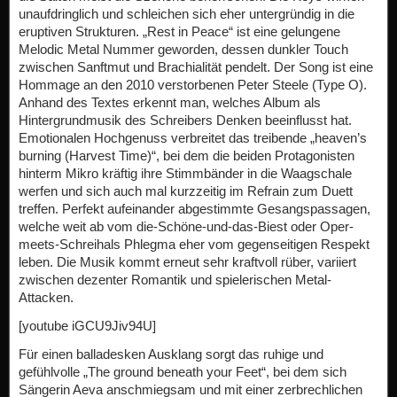
unaufdringlich und schleichen sich eher untergründig in die
eruptiven Strukturen. „Rest in Peace“ ist eine gelungene
Melodic Metal Nummer geworden, dessen dunkler Touch
zwischen Sanftmut und Brachialität pendelt. Der Song ist eine
Hommage an den 2010 verstorbenen Peter Steele (Type O).
Anhand des Textes erkennt man, welches Album als
Hintergrundmusik des Schreibers Denken beeinflusst hat.
Emotionalen Hochgenuss verbreitet das treibende „heaven’s
burning (Harvest Time)“, bei dem die beiden Protagonisten
hinterm Mikro kräftig ihre Stimmbänder in die Waagschale
werfen und sich auch mal kurzzeitig im Refrain zum Duett
treffen. Perfekt aufeinander abgestimmte Gesangspassagen,
welche weit ab vom die-Schöne-und-das-Biest oder Oper-
meets-Schreihals Phlegma eher vom gegenseitigen Respekt
leben. Die Musik kommt erneut sehr kraftvoll rüber, variiert
zwischen dezenter Romantik und spielerischen Metal-
Attacken.
[youtube iGCU9Jiv94U]
Für einen balladesken Ausklang sorgt das ruhige und
gefühlvolle „The ground beneath your Feet“, bei dem sich
Sängerin Aeva anschmiegsam und mit einer zerbrechlichen