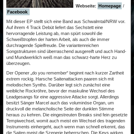
Webseite:
Homepage
/
Facebook
Mit dieser EP stellt sich eine Band aus Schwalmtal/NRW vor.
Auf ihrem 4 Track Debüt liefert das Sechstett eine
hervorragende Leistung ab, man spürt sowohl die
Schweißtropfen der harten Arbeit, als auch die immer
durchragende Spielfreude. Die variantenreichen
Songstrukturen sind überraschend ausgereift und auch Hand-
und Mundwerklich weiß man das schwarz-harte Herz zu
überzeugen.
Der Opener „do you remember“ beginnt nach kurzer Zartheit
extrem rockig. Harsche Saitenattacken paaren sich mit
melodischen Synths. Darüber legt sich zunächst eine
weibliche Rockröhre, bevor der maskuline Wechsel des
Leadgesangs für eine aggressive Attacke sorgt. Allerdings
besitzt Sänger Marcel auch das voluminöse Organ, um
druckvoll die melancholische Seite der dunklen Stimme
heraus zu kehren. Die eingestreuten Breaks sind fein gesetzte
Tempiwechsel, womit auch meist ein Wechsel des tragenden
Instruments einhergeht, auch wenn man schnell erkennt, das
die Saiten meist die Szenerie beherrschen. Die Keys wirken