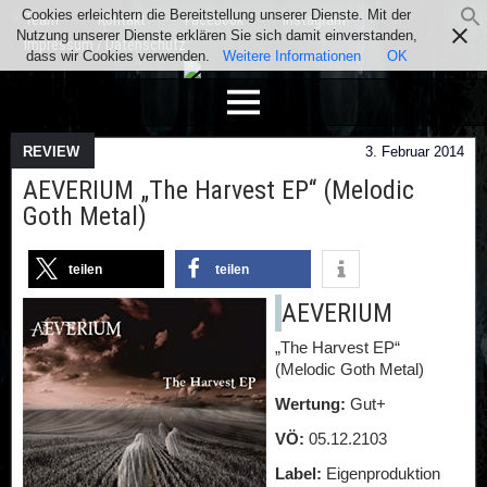
Cookies erleichtern die Bereitstellung unserer Dienste. Mit der
Team
Kontakt
Facebook
Instagram
Nutzung unserer Dienste erklären Sie sich damit einverstanden,
Impressum / Datenschutz
dass wir Cookies verwenden.
Weitere Informationen
OK
REVIEW
3. Februar 2014
AEVERIUM „The Harvest EP“ (Melodic
Goth Metal)
teilen
teilen
AEVERIUM
„The Harvest EP“
(Melodic Goth Metal)
Wertung:
Gut+
VÖ:
05.12.2103
Label:
Eigenproduktion