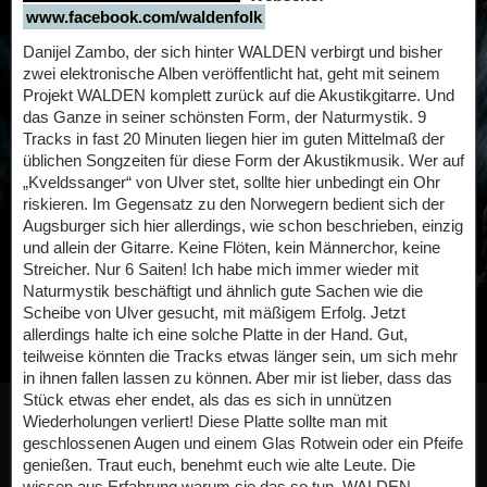
www.facebook.com/waldenfolk
Danijel Zambo, der sich hinter WALDEN verbirgt und bisher
zwei elektronische Alben veröffentlicht hat, geht mit seinem
Projekt WALDEN komplett zurück auf die Akustikgitarre. Und
das Ganze in seiner schönsten Form, der Naturmystik. 9
Tracks in fast 20 Minuten liegen hier im guten Mittelmaß der
üblichen Songzeiten für diese Form der Akustikmusik. Wer auf
„Kveldssanger“ von Ulver stet, sollte hier unbedingt ein Ohr
riskieren. Im Gegensatz zu den Norwegern bedient sich der
Augsburger sich hier allerdings, wie schon beschrieben, einzig
und allein der Gitarre. Keine Flöten, kein Männerchor, keine
Streicher. Nur 6 Saiten! Ich habe mich immer wieder mit
Naturmystik beschäftigt und ähnlich gute Sachen wie die
Scheibe von Ulver gesucht, mit mäßigem Erfolg. Jetzt
allerdings halte ich eine solche Platte in der Hand. Gut,
teilweise könnten die Tracks etwas länger sein, um sich mehr
in ihnen fallen lassen zu können. Aber mir ist lieber, dass das
Stück etwas eher endet, als das es sich in unnützen
Wiederholungen verliert! Diese Platte sollte man mit
geschlossenen Augen und einem Glas Rotwein oder ein Pfeife
genießen. Traut euch, benehmt euch wie alte Leute. Die
wissen aus Erfahrung warum sie das so tun. WALDEN