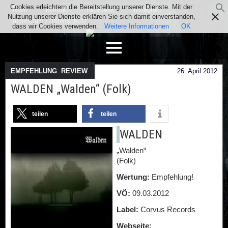
Cookies erleichtern die Bereitstellung unserer Dienste. Mit der
Team
Kontakt
Facebook
Instagram
Nutzung unserer Dienste erklären Sie sich damit einverstanden,
Impressum / Datenschutz
dass wir Cookies verwenden.
Weitere Informationen
OK
EMPFEHLUNG
,
REVIEW
26. April 2012
WALDEN „Walden“ (Folk)
teilen
teilen
WALDEN
„Walden“
(Folk)
Wertung:
Empfehlung!
VÖ:
09.03.2012
Label:
Corvus Records
Webseite: