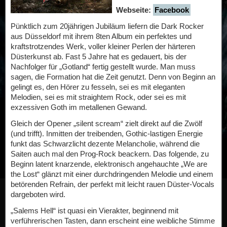
Webseite:
Facebook
Pünktlich zum 20jährigen Jubiläum liefern die Dark Rocker
aus Düsseldorf mit ihrem 8ten Album ein perfektes und
kraftstrotzendes Werk, voller kleiner Perlen der härteren
Düsterkunst ab. Fast 5 Jahre hat es gedauert, bis der
Nachfolger für „Gotland“ fertig gestellt wurde. Man muss
sagen, die Formation hat die Zeit genutzt. Denn von Beginn an
gelingt es, den Hörer zu fesseln, sei es mit eleganten
Melodien, sei es mit straightem Rock, oder sei es mit
exzessiven Goth im metallenen Gewand.
Gleich der Opener „silent scream“ zielt direkt auf die Zwölf
(und trifft). Inmitten der treibenden, Gothic-lastigen Energie
funkt das Schwarzlicht dezente Melancholie, während die
Saiten auch mal den Prog-Rock beackern. Das folgende, zu
Beginn latent knarzende, elektronisch angehauchte „We are
the Lost“ glänzt mit einer durchdringenden Melodie und einem
betörenden Refrain, der perfekt mit leicht rauen Düster-Vocals
dargeboten wird.
„Salems Hell“ ist quasi ein Vierakter, beginnend mit
verführerischen Tasten, dann erscheint eine weibliche Stimme