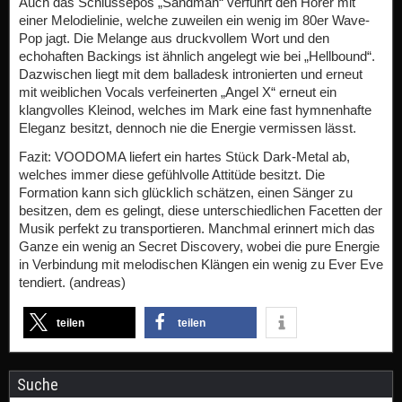
Auch das Schlussepos „Sandman“ verführt den Hörer mit
einer Melodielinie, welche zuweilen ein wenig im 80er Wave-
Pop jagt. Die Melange aus druckvollem Wort und den
echohaften Backings ist ähnlich angelegt wie bei „Hellbound“.
Dazwischen liegt mit dem balladesk intronierten und erneut
mit weiblichen Vocals verfeinerten „Angel X“ erneut ein
klangvolles Kleinod, welches im Mark eine fast hymnenhafte
Eleganz besitzt, dennoch nie die Energie vermissen lässt.
Fazit: VOODOMA liefert ein hartes Stück Dark-Metal ab,
welches immer diese gefühlvolle Attitüde besitzt. Die
Formation kann sich glücklich schätzen, einen Sänger zu
besitzen, dem es gelingt, diese unterschiedlichen Facetten der
Musik perfekt zu transportieren. Manchmal erinnert mich das
Ganze ein wenig an Secret Discovery, wobei die pure Energie
in Verbindung mit melodischen Klängen ein wenig zu Ever Eve
tendiert. (andreas)
teilen
teilen
Suche