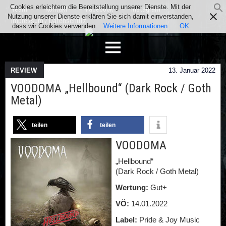
Cookies erleichtern die Bereitstellung unserer Dienste. Mit der
Team
Kontakt
Facebook
Instagram
Nutzung unserer Dienste erklären Sie sich damit einverstanden,
Impressum / Datenschutz
dass wir Cookies verwenden.
Weitere Informationen
OK
REVIEW
13. Januar 2022
VOODOMA „Hellbound“ (Dark Rock / Goth
Metal)
teilen
teilen
VOODOMA
„Hellbound“
(Dark Rock / Goth Metal)
Wertung:
Gut+
VÖ:
14.01.2022
Label:
Pride & Joy Music