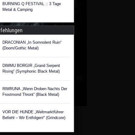
BURNING Q FESTIVAL :: 3 Tage
Metal & Camping
fehlungen
DRACONIAN „In Somnolent Ruin“
(Doom/Gothic Metal)
DIMMU BORGIR „Grand Serpent
Rising“ (Symphonic Black Metal)
RIMRUNA „Wenn Droben Nachts Der
Frostmond Thront“ (Black Metal)
VOR DIE HUNDE „Weltmarktführer
Befiehl – Wir Entfolgen!“ (Grindcore)