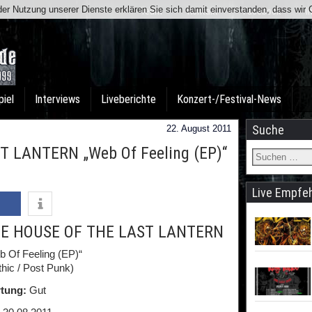
t der Nutzung unserer Dienste erklären Sie sich damit einverstanden, dass wi
Team
Kontakt
Facebook
I
piel
Interviews
Liveberichte
Konzert-/Festival-News
Suche
22. August 2011
 LANTERN „Web Of Feeling (EP)“
Live Empfe
E HOUSE OF THE LAST LANTERN
b Of Feeling (EP)“
hic / Post Punk)
tung:
Gut