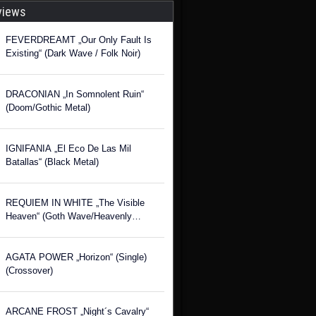
views
FEVERDREAMT „Our Only Fault Is
Existing“ (Dark Wave / Folk Noir)
DRACONIAN „In Somnolent Ruin“
(Doom/Gothic Metal)
IGNIFANIA „El Eco De Las Mil
Batallas“ (Black Metal)
REQUIEM IN WHITE „The Visible
Heaven“ (Goth Wave/Heavenly
Voices)
AGATA POWER „Horizon“ (Single)
(Crossover)
ARCANE FROST „Night´s Cavalry“