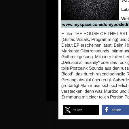
VÖ:
Lab
Web
www.myspace.com/domyposledn
Hinter THE HOUSE OF THE LAST L
(Guitar, Vocals, Programming) und 
Debüt EP erscheinen lässt. Beim Hö
Markante Gitarrensounds, stimmungs
Gothrockgesang. Mit einer tollen Le
„Delusional Insanity“ oder das rocki
tolle Postpunk Sounds aus den russ
Blood“, das durch rasend schnelle 
Gesang absolut überzeugt. Außerde
großartig! Man muss sich sicherlich
verstecken, denn was Murdoc und Gl
Stimmung mit einer tollen Portion P
teilen
teilen