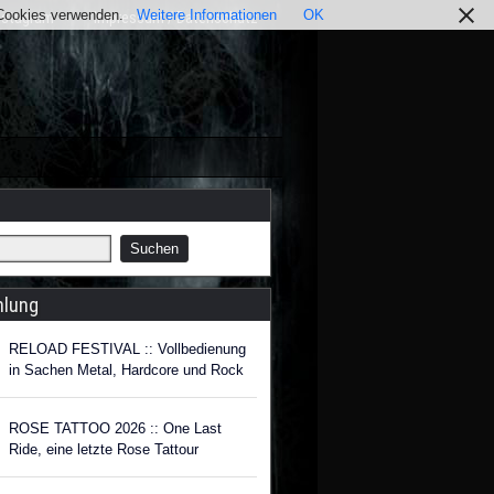
r Cookies verwenden.
Weitere Informationen
OK
nstagram
Impressum / Datenschutz
hlung
RELOAD FESTIVAL :: Vollbedienung
in Sachen Metal, Hardcore und Rock
ROSE TATTOO 2026 :: One Last
Ride, eine letzte Rose Tattour