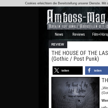
Cookies erleichtern die Bereitstellung unserer Dienste. Mi
News
Reviews
Film+Hörs
REVIEW
THE HOUSE OF THE LAST
(Gothic / Post Punk)
teilen
teilen
TH
„We
(Got
Wer