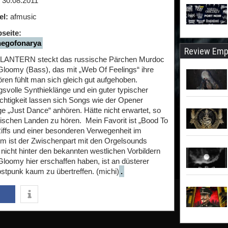
30.08.2011
el:
afmusic
seite:
egofonarya
Review Emp
ANTERN steckt das russische Pärchen Murdoc
Gloomy (Bass), das mit „Web Of Feelings“ ihre
ren fühlt man sich gleich gut aufgehoben.
volle Synthieklänge und ein guter typischer
ichtigkeit lassen sich Songs wie der Opener
ge „Just Dance“ anhören. Hätte nicht erwartet, so
ischen Landen zu hören. Mein Favorit ist „Bood To
Riffs und einer besonderen Verwegenheit im
m ist der Zwischenpart mit den Orgelsounds
 nicht hinter den bekannten westlichen Vorbildern
oomy hier erschaffen haben, ist an düsterer
ostpunk kaum zu übertreffen. (michi)
.