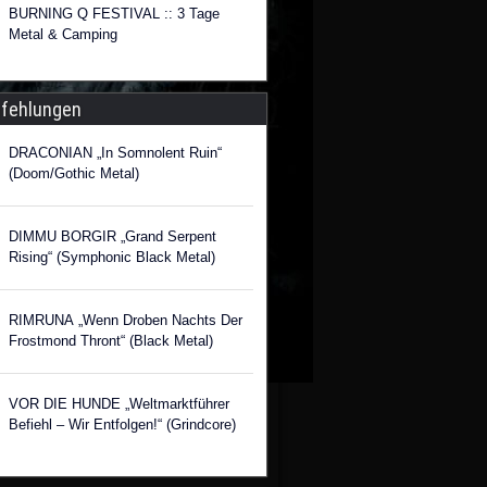
BURNING Q FESTIVAL :: 3 Tage
Metal & Camping
fehlungen
DRACONIAN „In Somnolent Ruin“
(Doom/Gothic Metal)
DIMMU BORGIR „Grand Serpent
Rising“ (Symphonic Black Metal)
RIMRUNA „Wenn Droben Nachts Der
Frostmond Thront“ (Black Metal)
VOR DIE HUNDE „Weltmarktführer
Befiehl – Wir Entfolgen!“ (Grindcore)