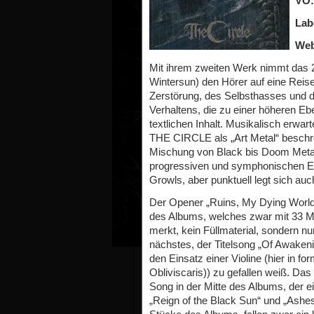
VÖ:
Lab
Web
Mit ihrem zweiten Werk nimmt das 
Wintersun) den Hörer auf eine Reis
Zerstörung, des Selbsthasses und d
Verhaltens, die zu einer höheren Eb
textlichen Inhalt. Musikalisch erwa
THE CIRCLE als „Art Metal“ beschr
Mischung von Black bis Doom Metal 
progressiven und symphonischen El
Growls, aber punktuell legt sich au
Der Opener „Ruins, My Dying World“
des Albums, welches zwar mit 33 M
merkt, kein Füllmaterial, sondern n
nächstes, der Titelsong „Of Awakeni
den Einsatz einer Violine (hier in 
Obliviscaris)) zu gefallen weiß. Das
Song in der Mitte des Albums, der
„Reign of the Black Sun“ und „Ashes