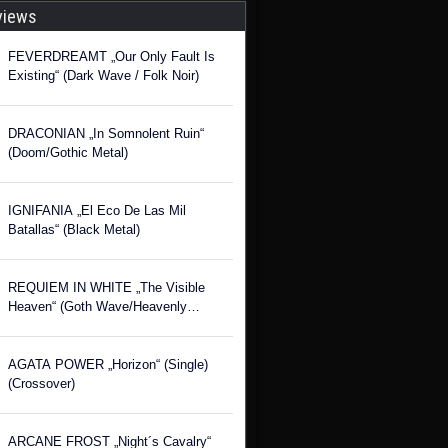
views
FEVERDREAMT „Our Only Fault Is
Existing“ (Dark Wave / Folk Noir)
DRACONIAN „In Somnolent Ruin“
(Doom/Gothic Metal)
IGNIFANIA „El Eco De Las Mil
Batallas“ (Black Metal)
REQUIEM IN WHITE „The Visible
Heaven“ (Goth Wave/Heavenly
Voices)
AGATA POWER „Horizon“ (Single)
(Crossover)
ARCANE FROST „Night´s Cavalry“