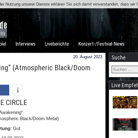
t der Nutzung unserer Dienste erklären Sie sich damit einverstanden, dass wi
Team
Kontakt
Facebook
I
piel
Interviews
Liveberichte
Konzert-/Festival-News
Suche
20. August 2023
ing“ (Atmospheric Black/Doom
Live Empfe
E CIRCLE
 Awakening“
mospheric Black/Doom Metal)
tung:
Gut