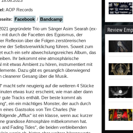
18.08.2023
el:
AOP Records
seite:
Facebook
/
Bandcamp
2021 gegründete Trio um Sänger Asim Searah (ex-
Review Emp
e mit durch die Facetten des Egoismus, der
er Reflexion über die Folgen zerstörerischen
ene der Selbstverwirklichung führen. Soweit zum
rtet euch ein sehr abwechslungsreiches Album, das
eiben. Ihr bekommt eine atmosphärische
mit etwas Ambient zu hören, instrumentiert mit
emente. Dazu gibt es gesanglich überwiegend
ch cleanerer Gesang über die Musik.
 macht sehr neugierig auf die weiteren 4 Stücke
inuten etwas kurz erscheint, wie man aber dann
ur gute Tracks enthält. Der beste kommt als
ng“, ein ein mächtiges Monster, der auch durch
form eines Gastsolos von Tim Charles (Ne
 folgende „Afflux“ ist ein klasse, wenn auc kurzer
 eine grandiose Atmosphäre mitbekommen hat.
 and Fading Tides“, die beiden verbleibenden