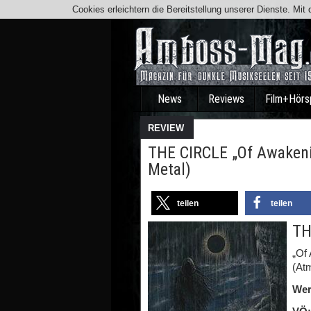
Cookies erleichtern die Bereitstellung unserer Dienste. Mi
News
Reviews
Film+Hörs
REVIEW
THE CIRCLE „Of Awaken
Metal)
teilen
teilen
TH
„Of
(At
Wer