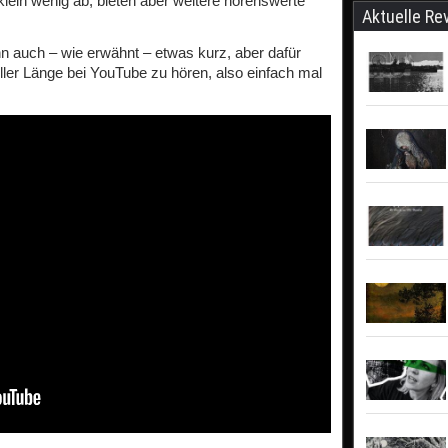
klein wenig ab, bieten aber weitere hörenswerte
Aktuelle Re
 auch – wie erwähnt – etwas kurz, aber dafür
ller Länge bei YouTube zu hören, also einfach mal