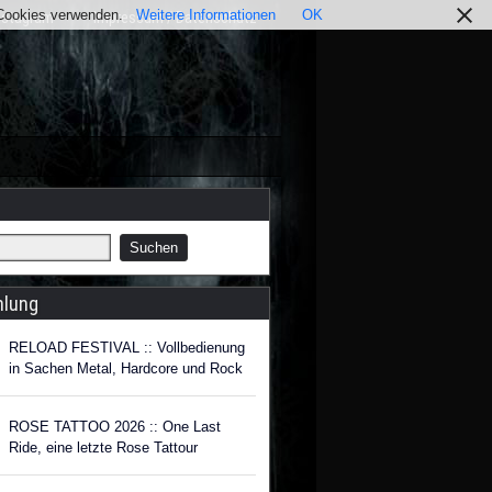
r Cookies verwenden.
Weitere Informationen
OK
nstagram
Impressum / Datenschutz
hlung
RELOAD FESTIVAL :: Vollbedienung
in Sachen Metal, Hardcore und Rock
ROSE TATTOO 2026 :: One Last
Ride, eine letzte Rose Tattour