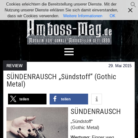
Cookies erleichtern die Bereitstellung unserer Dienste. Mit der
Team
Kontakt
Facebook
Instagram
Nutzung unserer Dienste erklären Sie sich damit einverstanden,
Impressum / Datenschutz
dass wir Cookies verwenden.
Weitere Informationen
OK
REVIEW
29. Mai 2015
SÜNDENRAUSCH „Sündstoff“ (Gothic
Metal)
teilen
teilen
SÜNDENRAUSCH
„Sündstoff“
(Gothic Metal)
Wertung:
Finger weg