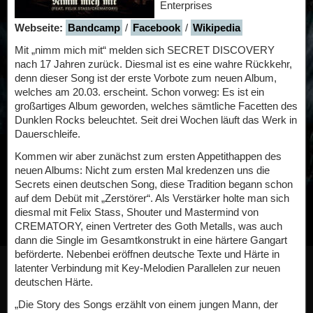
Enterprises
Webseite:
Bandcamp
/
Facebook
/
Wikipedia
Mit „nimm mich mit“ melden sich SECRET DISCOVERY
nach 17 Jahren zurück. Diesmal ist es eine wahre Rückkehr,
denn dieser Song ist der erste Vorbote zum neuen Album,
welches am 20.03. erscheint. Schon vorweg: Es ist ein
großartiges Album geworden, welches sämtliche Facetten des
Dunklen Rocks beleuchtet. Seit drei Wochen läuft das Werk in
Dauerschleife.
Kommen wir aber zunächst zum ersten Appetithappen des
neuen Albums: Nicht zum ersten Mal kredenzen uns die
Secrets einen deutschen Song, diese Tradition begann schon
auf dem Debüt mit „Zerstörer“. Als Verstärker holte man sich
diesmal mit Felix Stass, Shouter und Mastermind von
CREMATORY, einen Vertreter des Goth Metalls, was auch
dann die Single im Gesamtkonstrukt in eine härtere Gangart
beförderte. Nebenbei eröffnen deutsche Texte und Härte in
latenter Verbindung mit Key-Melodien Parallelen zur neuen
deutschen Härte.
„Die Story des Songs erzählt von einem jungen Mann, der