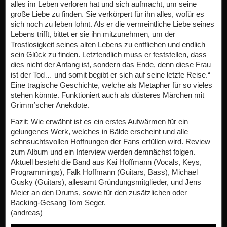
alles im Leben verloren hat und sich aufmacht, um seine
große Liebe zu finden. Sie verkörpert für ihn alles, wofür es
sich noch zu leben lohnt. Als er die vermeintliche Liebe seines
Lebens trifft, bittet er sie ihn mitzunehmen, um der
Trostlosigkeit seines alten Lebens zu entfliehen und endlich
sein Glück zu finden. Letztendlich muss er feststellen, dass
dies nicht der Anfang ist, sondern das Ende, denn diese Frau
ist der Tod… und somit begibt er sich auf seine letzte Reise.“
Eine tragische Geschichte, welche als Metapher für so vieles
stehen könnte. Funktioniert auch als düsteres Märchen mit
Grimm’scher Anekdote.
Fazit: Wie erwähnt ist es ein erstes Aufwärmen für ein
gelungenes Werk, welches in Bälde erscheint und alle
sehnsuchtsvollen Hoffnungen der Fans erfüllen wird. Review
zum Album und ein Interview werden demnächst folgen.
Aktuell besteht die Band aus Kai Hoffmann (Vocals, Keys,
Programmings), Falk Hoffmann (Guitars, Bass), Michael
Gusky (Guitars), allesamt Gründungsmitglieder, und Jens
Meier an den Drums, sowie für den zusätzlichen oder
Backing-Gesang Tom Seger.
(andreas)