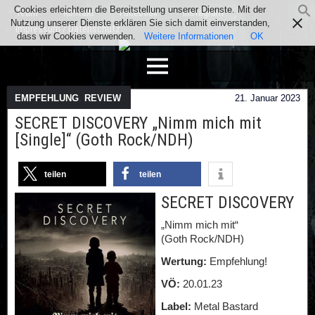
Cookies erleichtern die Bereitstellung unserer Dienste. Mit der
Team
Kontakt
Facebook
Instagram
Nutzung unserer Dienste erklären Sie sich damit einverstanden,
Impressum / Datenschutz
dass wir Cookies verwenden.
Weitere Informationen
OK
EMPFEHLUNG
,
REVIEW
21. Januar 2023
SECRET DISCOVERY „Nimm mich mit
[Single]“ (Goth Rock/NDH)
teilen
teilen
SECRET DISCOVERY
„Nimm mich mit“
(Goth Rock/NDH)
Wertung:
Empfehlung!
VÖ:
20.01.23
Label:
Metal Bastard