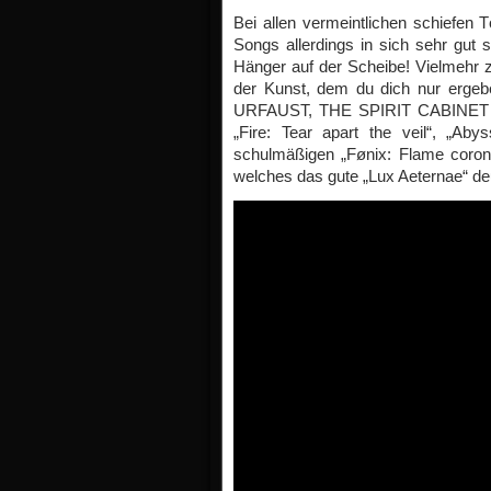
Bei allen vermeintlichen schiefen
Songs allerdings in sich sehr gut 
Hänger auf der Scheibe! Vielmehr z
der Kunst, dem du dich nur erge
URFAUST, THE SPIRIT CABINET u
„Fire: Tear apart the veil“, „Ab
schulmäßigen „Fønix: Flame coronat
welches das gute „Lux Aeternae“ deutl