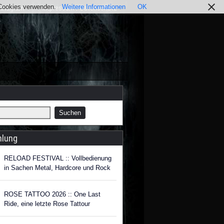
r Cookies verwenden.
Weitere Informationen
OK
nstagram
Impressum / Datenschutz
hlung
RELOAD FESTIVAL :: Vollbedienung
in Sachen Metal, Hardcore und Rock
ROSE TATTOO 2026 :: One Last
Ride, eine letzte Rose Tattour