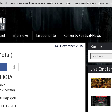
t der Nutzung unserer Dienste erklären Sie sich damit einverstanden, dass wi
Team
Kontakt
Facebook
I
piel
Interviews
Liveberichte
Konzert-/Festival-News
Suche
14. Dezember 2015
Metal)
Live Empfe
LIGIA
ix“
ck Metal)
tung
: geil
: 11.12.2015