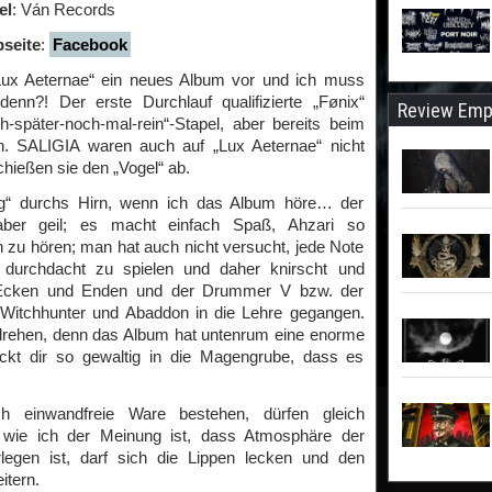
el
: Ván Records
seite
:
Facebook
Lux Aeternae“ ein neues Album vor und ich muss
nn?! Der erste Durchlauf qualifizierte „Fønix“
Review Emp
ch-später-noch-mal-rein“-Stapel, aber bereits beim
. SALIGIA waren auch auf „Lux Aeternae“ nicht
hießen sie den „Vogel“ ab.
zig“ durchs Hirn, wenn ich das Album höre… der
 aber geil; es macht einfach Spaß, Ahzari so
zu hören; man hat auch nicht versucht, jede Note
 durchdacht zu spielen und daher knirscht und
n Ecken und Enden und der Drummer V bzw. der
 Witchhunter und Abaddon in die Lehre gegangen.
drehen, denn das Album hat untenrum eine enorme
kt dir so gewaltig in die Magengrube, dass es
ch einwandfreie Ware bestehen, dürfen gleich
u wie ich der Meinung ist, dass Atmosphäre der
legen ist, darf sich die Lippen lecken und den
itern.