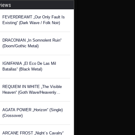
views
FEVERDREAMT „Our Only Fault Is
Existing“ (Dark Wave / Folk Noir)
DRACONIAN „In Somnolent Ruin“
(Doom/Gothic Metal)
IGNIFANIA „El Eco De Las Mil
Batallas“ (Black Metal)
REQUIEM IN WHITE „The Visible
Heaven“ (Goth Wave/Heavenly
Voices)
AGATA POWER „Horizon“ (Single)
(Crossover)
ARCANE FROST „Night´s Cavalry“