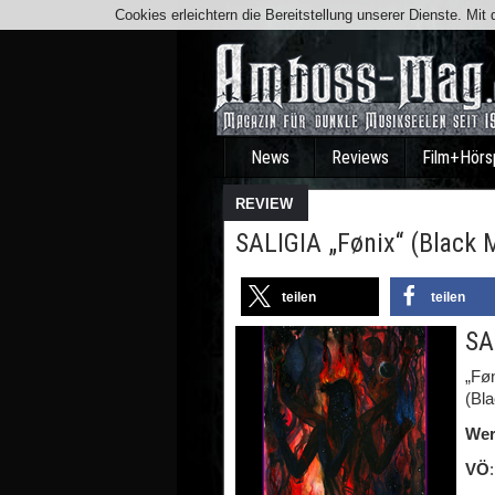
Cookies erleichtern die Bereitstellung unserer Dienste. Mi
News
Reviews
Film+Hörs
REVIEW
SALIGIA „Fønix“ (Black 
teilen
teilen
SA
„Føn
(Bla
Wer
VÖ