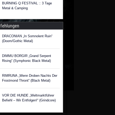
BURNING Q FESTIVAL :: 3 Tage
Metal & Camping
fehlungen
DRACONIAN „In Somnolent Ruin“
(Doom/Gothic Metal)
DIMMU BORGIR „Grand Serpent
Rising“ (Symphonic Black Metal)
RIMRUNA „Wenn Droben Nachts Der
Frostmond Thront“ (Black Metal)
VOR DIE HUNDE „Weltmarktführer
Befiehl – Wir Entfolgen!“ (Grindcore)