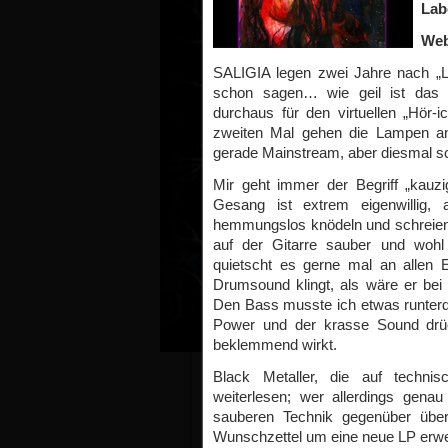
Lab
Web
SALIGIA legen zwei Jahre nach „
schon sagen… wie geil ist das de
durchaus für den virtuellen „Hör-i
zweiten Mal gehen die Lampen an
gerade Mainstream, aber diesmal sc
Mir geht immer der Begriff „kau
Gesang ist extrem eigenwillig,
hemmungslos knödeln und schreien 
auf der Gitarre sauber und wohl
quietscht es gerne mal an alle
Drumsound klingt, als wäre er bei
Den Bass musste ich etwas runter
Power und der krasse Sound drüc
beklemmend wirkt.
Black Metaller, die auf technis
weiterlesen; wer allerdings gena
sauberen Technik gegenüber über
Wunschzettel um eine neue LP erwe