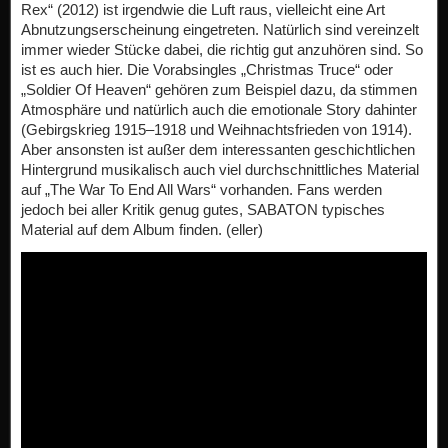
Rex“ (2012) ist irgendwie die Luft raus, vielleicht eine Art
Abnutzungserscheinung eingetreten. Natürlich sind vereinzelt
immer wieder Stücke dabei, die richtig gut anzuhören sind. So
ist es auch hier. Die Vorabsingles „Christmas Truce“ oder
„Soldier Of Heaven“ gehören zum Beispiel dazu, da stimmen
Atmosphäre und natürlich auch die emotionale Story dahinter
(Gebirgskrieg 1915–1918 und Weihnachtsfrieden von 1914).
Aber ansonsten ist außer dem interessanten geschichtlichen
Hintergrund musikalisch auch viel durchschnittliches Material
auf „The War To End All Wars“ vorhanden. Fans werden
jedoch bei aller Kritik genug gutes, SABATON typisches
Material auf dem Album finden. (eller)