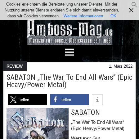
Cookies erleichtern die Bereitstellung unserer Dienste. Mit der
Team
Kontakt
Facebook
Instagram
Nutzung unserer Dienste erklären Sie sich damit einverstanden,
Impressum / Datenschutz
dass wir Cookies verwenden.
Weitere Informationen
OK
REVIEW
1. März 2022
SABATON „The War To End All Wars“ (Epic
Heavy/Power Metal)
teilen
teilen
SABATON
„The War To End All Wars“
(Epic Heavy/Power Metal)
Wertung:
Gut