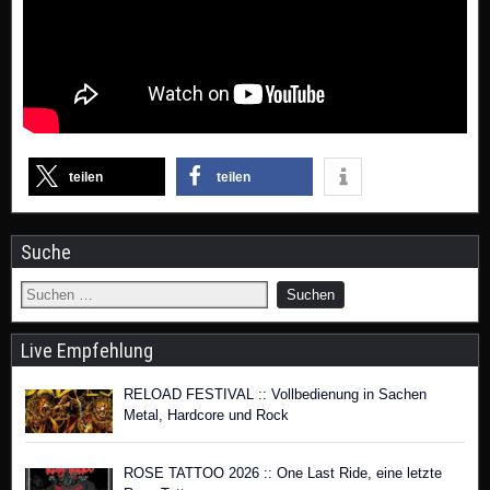
teilen
teilen
Suche
Live Empfehlung
RELOAD FESTIVAL :: Vollbedienung in Sachen
Metal, Hardcore und Rock
ROSE TATTOO 2026 :: One Last Ride, eine letzte