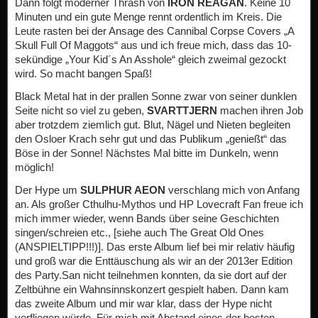
Dann folgt moderner Thrash von
IRON REAGAN
. Keine 10
Minuten und ein gute Menge rennt ordentlich im Kreis. Die
Leute rasten bei der Ansage des Cannibal Corpse Covers „A
Skull Full Of Maggots“ aus und ich freue mich, dass das 10-
sekündige „Your Kid´s An Asshole“ gleich zweimal gezockt
wird. So macht bangen Spaß!
Black Metal hat in der prallen Sonne zwar von seiner dunklen
Seite nicht so viel zu geben,
SVARTTJERN
machen ihren Job
aber trotzdem ziemlich gut. Blut, Nägel und Nieten begleiten
den Osloer Krach sehr gut und das Publikum „genießt“ das
Böse in der Sonne! Nächstes Mal bitte im Dunkeln, wenn
möglich!
Der Hype um
SULPHUR AEON
verschlang mich von Anfang
an. Als großer Cthulhu-Mythos und HP Lovecraft Fan freue ich
mich immer wieder, wenn Bands über seine Geschichten
singen/schreien etc., [siehe auch The Great Old Ones
(ANSPIELTIPP!!!)]. Das erste Album lief bei mir relativ häufig
und groß war die Enttäuschung als wir an der 2013er Edition
des Party.San nicht teilnehmen konnten, da sie dort auf der
Zeltbühne ein Wahnsinnskonzert gespielt haben. Dann kam
das zweite Album und mir war klar, dass der Hype nicht
verfliegen würde. Für mich mit Abstand eines der besten