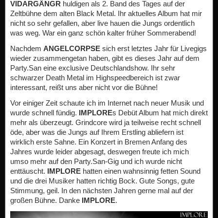
VIDARGÄNGR
huldigen als 2. Band des Tages auf der
Zeltbühne dem alten Black Metal. Ihr aktuelles Album hat mir
nicht so sehr gefallen, aber live hauen die Jungs ordentlich
was weg. War ein ganz schön kalter früher Sommerabend!
Nachdem
ANGELCORPSE
sich erst letztes Jahr für Livegigs
wieder zusammengetan haben, gibt es dieses Jahr auf dem
Party.San eine exclusive Deutschlandshow. Ihr sehr
schwarzer Death Metal im Highspeedbereich ist zwar
interessant, reißt uns aber nicht vor die Bühne!
Vor einiger Zeit schaute ich im Internet nach neuer Musik und
wurde schnell fündig.
IMPLORE
s Debüt Album hat mich direkt
mehr als überzeugt. Grindcore wird ja teilweise recht schnell
öde, aber was die Jungs auf Ihrem Erstling abliefern ist
wirklich erste Sahne. Ein Konzert in Bremen Anfang des
Jahres wurde leider abgesagt, deswegen freute ich mich
umso mehr auf den Party.San-Gig und ich wurde nicht
enttäuscht.
IMPLORE
hatten einen wahnsinnig fetten Sound
und die drei Musiker hatten richtig Bock. Gute Songs, gute
Stimmung, geil. In den nächsten Jahren gerne mal auf der
großen Bühne. Danke
IMPLORE
.