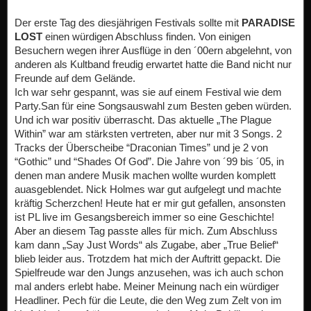
Der erste Tag des diesjährigen Festivals sollte mit
PARADISE
LOST
einen würdigen Abschluss finden. Von einigen
Besuchern wegen ihrer Ausflüge in den ´00ern abgelehnt, von
anderen als Kultband freudig erwartet hatte die Band nicht nur
Freunde auf dem Gelände.
Ich war sehr gespannt, was sie auf einem Festival wie dem
Party.San für eine Songsauswahl zum Besten geben würden.
Und ich war positiv überrascht. Das aktuelle „The Plague
Within” war am stärksten vertreten, aber nur mit 3 Songs. 2
Tracks der Überscheibe “Draconian Times” und je 2 von
“Gothic” und “Shades Of God”. Die Jahre von ´99 bis ´05, in
denen man andere Musik machen wollte wurden komplett
auasgeblendet. Nick Holmes war gut aufgelegt und machte
kräftig Scherzchen! Heute hat er mir gut gefallen, ansonsten
ist PL live im Gesangsbereich immer so eine Geschichte!
Aber an diesem Tag passte alles für mich. Zum Abschluss
kam dann „Say Just Words“ als Zugabe, aber „True Belief“
blieb leider aus. Trotzdem hat mich der Auftritt gepackt. Die
Spielfreude war den Jungs anzusehen, was ich auch schon
mal anders erlebt habe. Meiner Meinung nach ein würdiger
Headliner. Pech für die Leute, die den Weg zum Zelt von im