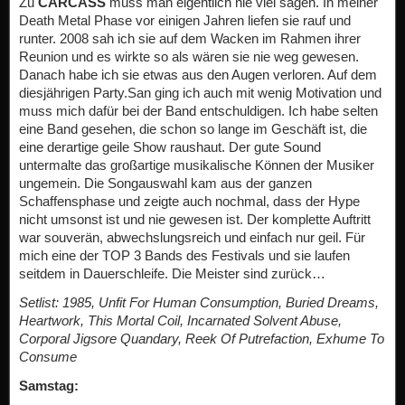
Zu
CARCASS
muss man eigentlich nie viel sagen. In meiner
Death Metal Phase vor einigen Jahren liefen sie rauf und
runter. 2008 sah ich sie auf dem Wacken im Rahmen ihrer
Reunion und es wirkte so als wären sie nie weg gewesen.
Danach habe ich sie etwas aus den Augen verloren. Auf dem
diesjährigen Party.San ging ich auch mit wenig Motivation und
muss mich dafür bei der Band entschuldigen. Ich habe selten
eine Band gesehen, die schon so lange im Geschäft ist, die
eine derartige geile Show raushaut. Der gute Sound
untermalte das großartige musikalische Können der Musiker
ungemein. Die Songauswahl kam aus der ganzen
Schaffensphase und zeigte auch nochmal, dass der Hype
nicht umsonst ist und nie gewesen ist. Der komplette Auftritt
war souverän, abwechslungsreich und einfach nur geil. Für
mich eine der TOP 3 Bands des Festivals und sie laufen
seitdem in Dauerschleife. Die Meister sind zurück…
Setlist:
1985
,
Unfit
F
or Human Consumption
,
Buried Dreams
,
Heartwork
,
This Mortal Coil
,
Incarnated Solvent Abuse
,
Corporal Jigsore Quandary
,
Reek
O
f Putrefaction
,
Exhume
T
o
Consume
Samstag: