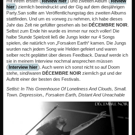
mit ihrem ersten (
Review hier
) und zweiten Album (
Review
hier
) ziemlich beeindruckt und der Gig auf dem diesjährigen
Party.San sollte am Veröffentlichungstag des zweiten Albums
stattfinden. Und um es vorweg zu nehmen, ich habe dieses
Jahr das Zelt nie gefüllter gesehen als bei
DÉCEMBRE NOIR
.
Selbst zum Ende hin wurde es immer nur noch voller! Die
halbe Stunde Spielzeit ließ die Jungs leider nur 4 Songs
spielen, die natürlich von „Forsaken Earth“ kamen. Die Jungs
wurden nach jedem Song wie Helden gefeiert und waren
selber recht geplättet über dieses Feedback. Darauf werde ich
sie in meinem Interview nochmal ansprechen müssen
(
Interview hier
). Auch wenn ich sonst nicht so auf Doom
stehe, sind/waren
DÉCEMBRE NOIR
ziemlich gut und der
Auftritt einer der besten des Festivals.
Setlist: In This Greenhouse Of Loneliness And Clouds, Small.
Town. Depression., Forsaken Earth, Distant And Ureachable