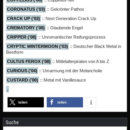
CORONATUS (’03)
:: Gekrönter Pathos
CRACK UP (’02)
:: Next Generation Crack Up
CREMATORY (’00)
:: Glaubende Engel
CRIPPER (’08)
:: Unromantischer Reifungsprozess
CRYPTIC WINTERMOON (’03)
:: Deutscher Black Metal in
Bestform
CULTUS FEROX (’08)
:: Mittelalterpiraten von A bis Z
CURIOUS (’04)
:: Umarmung mit der Melancholie
CUSTARD (’00)
:: Metal mit Vanillesauce
.
teilen
teilen
Suche