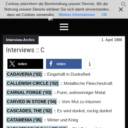
Cookies erleichtern die Bereitstellung unserer Dienste. Mit der
Team
Kontakt
Facebook
Instagram
Nutzung unserer Dienste erklären Sie sich damit einverstanden,
Impressum / Datenschutz
dass wir Cookies verwenden.
Weitere Informationen
OK
Interview-Archiv
1. April 1999
Interviews :: C
teilen
teilen
CADAVERIA (’02)
:: Eingehüllt in Dunkelheit
CALLENISH CIRCLE (’02)
:: Metallische Fleischeskraft
CARNAL FORGE (’03)
:: Purer, wahnsinniger Metal
CARVED IN STONE (’04)
:: Vom Mut zu träumen
CASCADES, THE (’02)
:: Es wird dunkel, rockig dunkel
CATAMENIA (’05)
:: Winter und Krieg