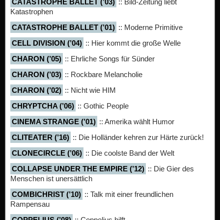
CATASTROPHE BALLET (’03)
:: Bild-Zeitung liebt
Katastrophen
CATASTROPHE BALLET (’01)
:: Moderne Primitive
CELL DIVISION (’04)
:: Hier kommt die große Welle
CHARON (’05)
:: Ehrliche Songs für Sünder
CHARON (’03)
:: Rockbare Melancholie
CHARON (’02)
:: Nicht wie HIM
CHRYPTCHA (’06)
:: Gothic People
CINEMA STRANGE (’01)
:: Amerika wählt Humor
CLITEATER (’16)
:: Die Holländer kehren zur Härte zurück!
CLONECIRCLE (’06)
:: Die coolste Band der Welt
COLLAPSE UNDER THE EMPIRE (’12)
:: Die Gier des
Menschen ist unersättlich
COMBICHRIST (’10)
:: Talk mit einer freundlichen
Rampensau
COPPELIUS (’08)
:: Coppelius hilft