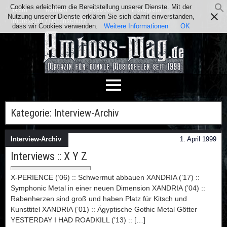
Cookies erleichtern die Bereitstellung unserer Dienste. Mit der
Team
Kontakt
Facebook
Instagram
Nutzung unserer Dienste erklären Sie sich damit einverstanden,
Impressum / Datenschutz
dass wir Cookies verwenden.
Weitere Informationen
OK
Kategorie:
Interview-Archiv
Interview-Archiv
1. April 1999
Interviews :: X Y Z
X-PERIENCE (’06) :: Schwermut abbauen XANDRIA (’17) ::
Symphonic Metal in einer neuen Dimension XANDRIA (’04) ::
Rabenherzen sind groß und haben Platz für Kitsch und
Kunsttitel XANDRIA (’01) :: Ägyptische Gothic Metal Götter
YESTERDAY I HAD ROADKILL (’13) :: […]