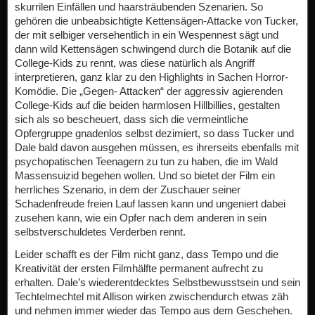
skurrilen Einfällen und haarsträubenden Szenarien. So
gehören die unbeabsichtigte Kettensägen-Attacke von Tucker,
der mit selbiger versehentlich in ein Wespennest sägt und
dann wild Kettensägen schwingend durch die Botanik auf die
College-Kids zu rennt, was diese natürlich als Angriff
interpretieren, ganz klar zu den Highlights in Sachen Horror-
Komödie. Die „Gegen- Attacken“ der aggressiv agierenden
College-Kids auf die beiden harmlosen Hillbillies, gestalten
sich als so bescheuert, dass sich die vermeintliche
Opfergruppe gnadenlos selbst dezimiert, so dass Tucker und
Dale bald davon ausgehen müssen, es ihrerseits ebenfalls mit
psychopatischen Teenagern zu tun zu haben, die im Wald
Massensuizid begehen wollen. Und so bietet der Film ein
herrliches Szenario, in dem der Zuschauer seiner
Schadenfreude freien Lauf lassen kann und ungeniert dabei
zusehen kann, wie ein Opfer nach dem anderen in sein
selbstverschuldetes Verderben rennt.
Leider schafft es der Film nicht ganz, dass Tempo und die
Kreativität der ersten Filmhälfte permanent aufrecht zu
erhalten. Dale’s wiederentdecktes Selbstbewusstsein und sein
Techtelmechtel mit Allison wirken zwischendurch etwas zäh
und nehmen immer wieder das Tempo aus dem Geschehen.