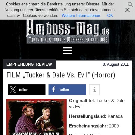
Cookies erleichtern die Bereitstellung unserer Dienste. Mit der
Team
Kontakt
Facebook
Instagram
Nutzung unserer Dienste erklären Sie sich damit einverstanden,
Impressum / Datenschutz
dass wir Cookies verwenden.
Weitere Informationen
OK
EMPFEHLUNG
,
REVIEW
8. August 2011
FILM „Tucker & Dale Vs. Evil“ (Horror)
teilen
teilen
Originaltitel:
Tucker & Dale
vs Evil
Herstellungsland:
Kanada
Erscheinungsjahr:
2009