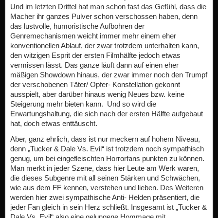
Und im letzten Drittel hat man schon fast das Gefühl, dass die
Macher ihr ganzes Pulver schon verschossen haben, denn
das lustvolle, humoristische Aufbohren der
Genremechanismen weicht immer mehr einem eher
konventionellen Ablauf, der zwar trotzdem unterhalten kann,
den witzigen Esprit der ersten Filmhälfte jedoch etwas
vermissen lässt. Das ganze läuft dann auf einen eher
mäßigen Showdown hinaus, der zwar immer noch den Trumpf
der verschobenen Täter/ Opfer- Konstellation gekonnt
ausspielt, aber darüber hinaus wenig Neues bzw. keine
Steigerung mehr bieten kann. Und so wird die
Erwartungshaltung, die sich nach der ersten Hälfte aufgebaut
hat, doch etwas enttäuscht.
Aber, ganz ehrlich, dass ist nur meckern auf hohem Niveau,
denn „Tucker & Dale Vs. Evil“ ist trotzdem noch sympathisch
genug, um bei eingefleischten Horrorfans punkten zu können.
Man merkt in jeder Szene, dass hier Leute am Werk waren,
die dieses Subgenre mit all seinen Stärken und Schwächen,
wie aus dem FF kennen, verstehen und lieben. Des Weiteren
werden hier zwei sympathische Anti- Helden präsentiert, die
jeder Fan gleich in sein Herz schließt. Insgesamt ist „Tucker &
Dale Vs. Evil“ also eine gelungene Hommage mit