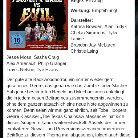
Regie:
Eli Craig
Wertung:
Empfehlung!
Darsteller:
Katrina Bowden, Alan Tudyk
Chelan Simmons, Tyler
Labine
Brandon Jay McLaren,
Christie Laing
Jesse Moss, Sasha Craig
Alex Arsenault, Philip Granger
Travis Nelson, Tye Evans
Der gute alte Backwoodhorror, ein immer wieder gern
gesehenes Genre, das genau wie das Zombie- oder Slasher-
Subgenre bestimmten Regeln und Mechanismen unterliegt,
die in jedem neuen Beitrag neu zusammengemixt werden,
ohne dem ganzen tatsächlich eine neue Note abgewinnen zu
können. Denn seien wir mal ganz ehrlich, seit Tobe Hoopers
Genre Klassiker „The Texas Chainsaw Massacre“ hat sich
dieses Subgenre kaum weiterentwickelt. Abseits der immer
expliziteren Gewalt- und Perversionsszenarien modernerer
Beiträge zu diesem Thema mal abgesehen, folgen auch diese