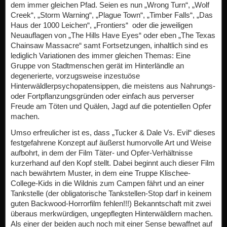
dem immer gleichen Pfad. Seien es nun „Wrong Turn“, „Wolf
Creek“, „Storm Warning“, „Plague Town“, „Timber Falls“, „Das
Haus der 1000 Leichen“, „Frontiers“ oder die jeweiligen
Neuauflagen von „The Hills Have Eyes“ oder eben „The Texas
Chainsaw Massacre“ samt Fortsetzungen, inhaltlich sind es
lediglich Variationen des immer gleichen Themas: Eine
Gruppe von Stadtmenschen gerät im Hinterländle an
degenerierte, vorzugsweise inzestuöse
Hinterwäldlerpsychopatensippen, die meistens aus Nahrungs-
oder Fortpflanzungsgründen oder einfach aus perverser
Freude am Töten und Quälen, Jagd auf die potentiellen Opfer
machen.
Umso erfreulicher ist es, dass „Tucker & Dale Vs. Evil“ dieses
festgefahrene Konzept auf äußerst humorvolle Art und Weise
aufbohrt, in dem der Film Täter- und Opfer-Verhältnisse
kurzerhand auf den Kopf stellt. Dabei beginnt auch dieser Film
nach bewährtem Muster, in dem eine Truppe Klischee-
College-Kids in die Wildnis zum Campen fährt und an einer
Tankstelle (der obligatorische Tankstellen-Stop darf in keinem
guten Backwood-Horrorfilm fehlen!!!) Bekanntschaft mit zwei
überaus merkwürdigen, ungepflegten Hinterwäldlern machen.
Als einer der beiden auch noch mit einer Sense bewaffnet auf