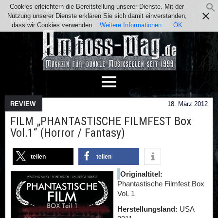
Cookies erleichtern die Bereitstellung unserer Dienste. Mit der
Team
Kontakt
Facebook
Instagram
Nutzung unserer Dienste erklären Sie sich damit einverstanden,
Impressum / Datenschutz
dass wir Cookies verwenden.
Weitere Informationen
OK
REVIEW
18. März 2012
FILM „PHANTASTISCHE FILMFEST Box
Vol.1“ (Horror / Fantasy)
teilen
teilen
Originaltitel:
Phantastische Filmfest Box
Vol. 1
Herstellungsland:
USA