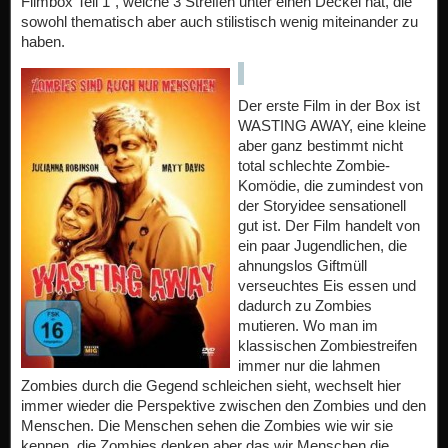
Filmbox Teil 1“, welche 3 Streifen unter einen Deckel hat, die
sowohl thematisch aber auch stilistisch wenig miteinander zu
haben.
Der erste Film in der Box ist
WASTING AWAY, eine kleine
aber ganz bestimmt nicht
total schlechte Zombie-
Komödie, die zumindest von
der Storyidee sensationell
gut ist. Der Film handelt von
ein paar Jugendlichen, die
ahnungslos Giftmüll
verseuchtes Eis essen und
dadurch zu Zombies
mutieren. Wo man im
klassischen Zombiestreifen
immer nur die lahmen
Zombies durch die Gegend schleichen sieht, wechselt hier
immer wieder die Perspektive zwischen den Zombies und den
Menschen. Die Menschen sehen die Zombies wie wir sie
kennen, die Zombies denken aber das wir Menschen die