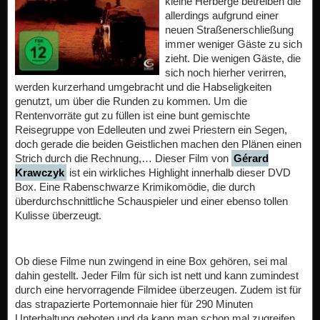
kleine Herberge betreiben die
allerdings aufgrund einer
neuen Straßenerschließung
immer weniger Gäste zu sich
zieht. Die wenigen Gäste, die
sich noch hierher verirren,
werden kurzerhand umgebracht und die Habseligkeiten
genutzt, um über die Runden zu kommen. Um die
Rentenvorräte gut zu füllen ist eine bunt gemischte
Reisegruppe von Edelleuten und zwei Priestern ein Segen,
doch gerade die beiden Geistlichen machen den Plänen einen
Strich durch die Rechnung,… Dieser Film von
Gérard
Krawczyk
ist ein wirkliches Highlight innerhalb dieser DVD
Box. Eine Rabenschwarze Krimikomödie, die durch
überdurchschnittliche Schauspieler und einer ebenso tollen
Kulisse überzeugt.
Ob diese Filme nun zwingend in eine Box gehören, sei mal
dahin gestellt. Jeder Film für sich ist nett und kann zumindest
durch eine hervorragende Filmidee überzeugen. Zudem ist für
das strapazierte Portemonnaie hier für 290 Minuten
Unterhaltung geboten und da kann man schon mal zugreifen.