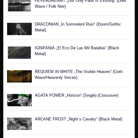
FEVERDREAMT „Our Only Fault Is Existing“ (Dark
Wave / Folk Noir)
DRACONIAN „In Somnolent Ruin“ (Doom/Gothic
Metal)
IGNIFANIA „El Eco De Las Mil Batallas“ (Black
Metal)
REQUIEM IN WHITE „The Visible Heaven“ (Goth
Wave/Heavenly Voices)
AGATA POWER „Horizon“ (Single) (Crossover)
ARCANE FROST „Night´s Cavalry“ (Black Metal)