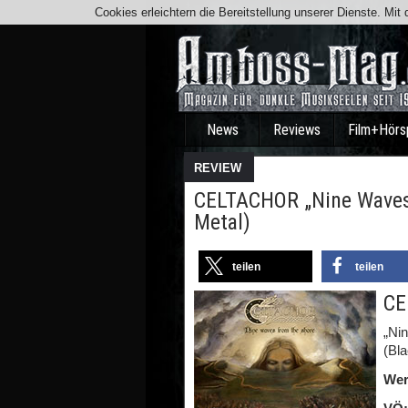
Cookies erleichtern die Bereitstellung unserer Dienste. Mi
News
Reviews
Film+Hörs
REVIEW
CELTACHOR „Nine Waves 
Metal)
teilen
teilen
CE
„Ni
(Bla
Wer