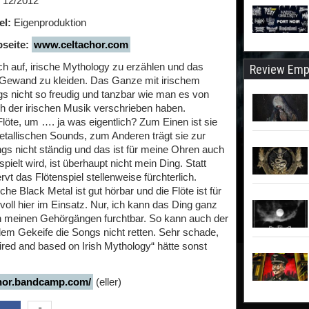
12/2012
el:
Eigenproduktion
seite:
www.celtachor.com
h auf, irische Mythology zu erzählen und das
Review Emp
l Gewand zu kleiden. Das Ganze mit irischem
ngs nicht so freudig und tanzbar wie man es von
ch der irischen Musik verschrieben haben.
te, um …. ja was eigentlich? Zum Einen ist sie
etallischen Sounds, zum Anderen trägt sie zur
gs nicht ständig und das ist für meine Ohren auch
spielt wird, ist überhaupt nicht mein Ding. Statt
t das Flötenspiel stellenweise fürchterlich.
he Black Metal ist gut hörbar und die Flöte ist für
ll hier im Einsatz. Nur, ich kann das Ding ganz
 in meinen Gehörgängen furchtbar. So kann auch der
dem Gekeife die Songs nicht retten. Sehr schade,
ired and based on Irish Mythology“ hätte sonst
chor.bandcamp.com/
(eller)