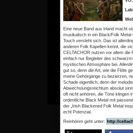
VÖ:
Lab
Web
Eine neue Band aus Irland macht sic
musikalisch in ein Black/Folk Meta
Touch versteht sich. Das ist allerdi
anderen Folk Kapellen kennt, die si
CELTACHOR nutzen vor allem die Flö
einfach nur Begleiter des schwarzm
mystischen Atmosphäre bei. Allerdin
gut so, denn die Art, wie die Flöte ge
meine Gehörgänge zu bezierzen, nerv
Schade eigentlich, denn der melodisc
Abwechslungsreichtum absolut sinnvo
oft nicht anhören, die Töne klingen
ordentliche Black Metal mit passen
der „Irish Blackened Folk Metal insp
echt Potenzial.
Reinhören geht unter:
http://celta