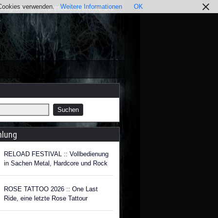
r Cookies verwenden.
Weitere Informationen
OK
nstagram
Impressum / Datenschutz
hlung
RELOAD FESTIVAL :: Vollbedienung
in Sachen Metal, Hardcore und Rock
ROSE TATTOO 2026 :: One Last
Ride, eine letzte Rose Tattour