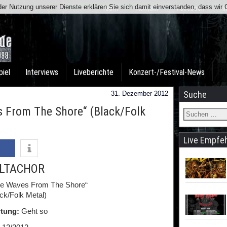
t der Nutzung unserer Dienste erklären Sie sich damit einverstanden, dass wi
Team
Kontakt
Facebook
I
piel
Interviews
Liveberichte
Konzert-/Festival-News
Suche
31. Dezember 2012
From The Shore“ (Black/Folk
Live Empfe
LTACHOR
ne Waves From The Shore“
ck/Folk Metal)
tung:
Geht so