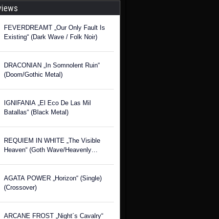
views
FEVERDREAMT „Our Only Fault Is
Existing“ (Dark Wave / Folk Noir)
DRACONIAN „In Somnolent Ruin“
(Doom/Gothic Metal)
IGNIFANIA „El Eco De Las Mil
Batallas“ (Black Metal)
REQUIEM IN WHITE „The Visible
Heaven“ (Goth Wave/Heavenly
Voices)
AGATA POWER „Horizon“ (Single)
(Crossover)
ARCANE FROST „Night´s Cavalry“