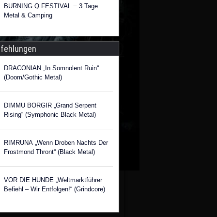
BURNING Q FESTIVAL :: 3 Tage
Metal & Camping
fehlungen
DRACONIAN „In Somnolent Ruin“
(Doom/Gothic Metal)
DIMMU BORGIR „Grand Serpent
Rising“ (Symphonic Black Metal)
RIMRUNA „Wenn Droben Nachts Der
Frostmond Thront“ (Black Metal)
VOR DIE HUNDE „Weltmarktführer
Befiehl – Wir Entfolgen!“ (Grindcore)