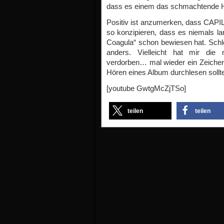
dass es einem das schmachtende He
Positiv ist anzumerken, dass CAP
so konzipieren, dass es niemals la
Coagula“ schon bewiesen hat. Schle
anders. Vielleicht hat mir die
verdorben… mal wieder ein Zeichen
Hören eines Album durchlesen sollte
[youtube GwtgMcZjTSo]
teilen
teilen