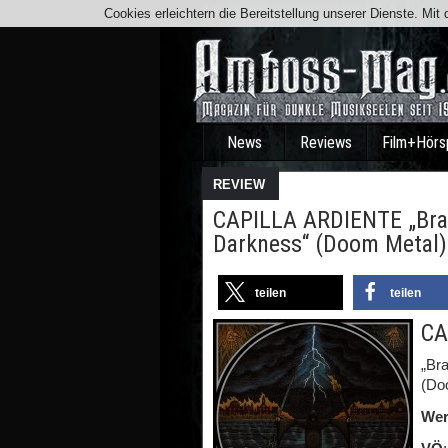
Cookies erleichtern die Bereitstellung unserer Dienste. Mi
News
Reviews
Film+Hörs
REVIEW
CAPILLA ARDIENTE „Brav
Darkness“ (Doom Metal)
teilen
teilen
CA
„Br
(Do
Wer