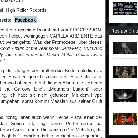
: 06.06.2014
el
: High Roller Records
seite
:
Facebook
a kennt der geneigte Doomhead von PROCESSION,
Review Emp
von Felipe, wohingegen CAPILLA ARDIENTE das
Gut weiter gehts. Was der Promozettel über dieses
cord. Album of the year so far. »Bravery, Truth And
ly the most important Doom Metal release since
«.“
ng der Jünger der müffelnden Kutte natürlich so
en Erwarten gerecht zu werden. Eine stilistische
aber wo haben sich auf diesem Album die legitimen
At the Gallows End“, „Mourners Lament“ oder
ung, ich habe sie nicht gefunden. Mit dem Hype
er umgehen, sonst kommt Messiah aus seiner Gruft
richtig, aber auch wenn Felipe Plaza einer der
klen Sonne ist, liegt seine Performance bei
viel weiter oben. Die ganz großen Melodien, die
ightfall“ erwarten darf, sind nicht so ausgeprägt,