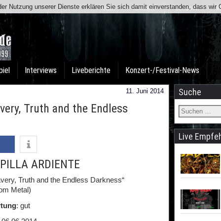
t der Nutzung unserer Dienste erklären Sie sich damit einverstanden, dass wi
Team
Kontakt
Facebook
I
piel
Interviews
Liveberichte
Konzert-/Festival-News
Suche
11. Juni 2014
ery, Truth and the Endless
Live Empfe
PILLA ARDIENTE
avery, Truth and the Endless Darkness“
om Metal)
tung
: gut