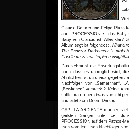
VÖ
Lab
Web
Claudio Botarro und Felipe Plaz
aber PROCESSION ist das Baby 
Baby von Claudio ist. Alles klar? 
Album sagt ist folgendes:
„What a re
The Endless Darkness« is probab
Candlemass‘ masterpiece »Nightfall
Das schraubt die Erwartungshaltu
hoch, dass es unmöglich wird, dies
Ähnlichkeit ist durchaus gegeben, 
Nachfolger von „Samarithan“, „
„Bewitched“ versteckt? Keine Ahn
sollte man lieber etwas vorsichtig
und bittet zum Doom Dance.
CAPILLA ARDIENTE machen vieles 
geilsten Sänger unter der dun
PROCESSION auf dem Pathos-Meter 
man vom legitimen Nachfolger von „N