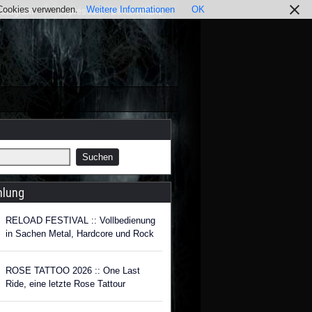
r Cookies verwenden.
Weitere Informationen
OK
nstagram
Impressum / Datenschutz
hlung
RELOAD FESTIVAL :: Vollbedienung
in Sachen Metal, Hardcore und Rock
ROSE TATTOO 2026 :: One Last
Ride, eine letzte Rose Tattour