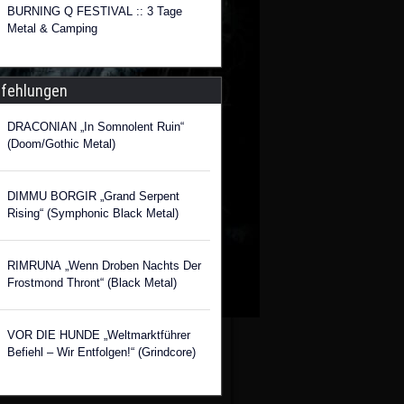
BURNING Q FESTIVAL :: 3 Tage
Metal & Camping
fehlungen
DRACONIAN „In Somnolent Ruin“
(Doom/Gothic Metal)
DIMMU BORGIR „Grand Serpent
Rising“ (Symphonic Black Metal)
RIMRUNA „Wenn Droben Nachts Der
Frostmond Thront“ (Black Metal)
VOR DIE HUNDE „Weltmarktführer
Befiehl – Wir Entfolgen!“ (Grindcore)