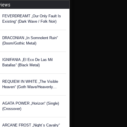
views
FEVERDREAMT „Our Only Fault Is
Existing“ (Dark Wave / Folk Noir)
DRACONIAN „In Somnolent Ruin“
(Doom/Gothic Metal)
IGNIFANIA „El Eco De Las Mil
Batallas“ (Black Metal)
REQUIEM IN WHITE „The Visible
Heaven“ (Goth Wave/Heavenly
Voices)
AGATA POWER „Horizon“ (Single)
(Crossover)
ARCANE FROST „Night´s Cavalry“