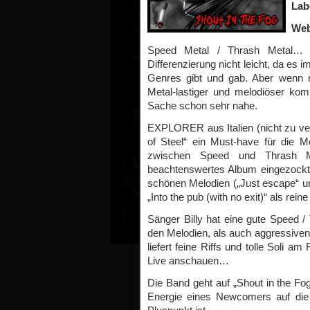
Lab
Web
Speed Metal / Thrash Metal… b
Differenzierung nicht leicht, da e
Genres gibt und gab. Aber wenn 
Metal-lastiger und melodiöser k
Sache schon sehr nahe.
EXPLORER aus Italien (nicht zu 
of Steel“ ein Must-have für die M
zwischen Speed und Thrash M
beachtenswertes Album eingezockt
schönen Melodien („Just escape“ u
„Into the pub (with no exit)“ als re
Sänger Billy hat eine gute Speed /
den Melodien, als auch aggressiven
liefert feine Riffs und tolle Soli 
Live anschauen…
Die Band geht auf „Shout in the Fog
Energie eines Newcomers auf die