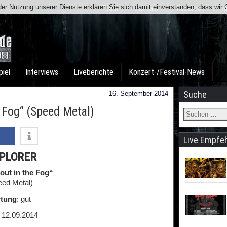
t der Nutzung unserer Dienste erklären Sie sich damit einverstanden, dass wi
Team
Kontakt
Facebook
I
piel
Interviews
Liveberichte
Konzert-/Festival-News
Suche
16. September 2014
 Fog“ (Speed Metal)
Live Empfe
PLORER
out in the Fog“
eed Metal)
tung
: gut
: 12.09.2014