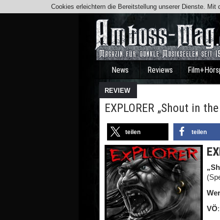
Cookies erleichtern die Bereitstellung unserer Dienste. Mi
News
Reviews
Film+Hörs
REVIEW
EXPLORER „Shout in the
teilen
teilen
EX
„Sh
(Sp
Wer
VÖ