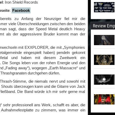
el
: Iron Shield Records
seite
:
Facebook
ereits zu Anfang der Neunziger fiel mir die
s immer viele Überschneidungen zwischen den beiden
Review Emp
man sagt, dass der Speed Metal deutlich Heavy
ommt als der aggressivere Bruder kommt man der
verwechseln mit EXXPLORER, die mit „Symphonies
etalgemeinde eingespielt haben) pendeln gekonnt
etal und haben mit diesem Zweitwerk ein
. Die Songs leben von der rohen Energie und den
nd „Fading away“), wogegen „Earth Massacre“ und
ine Thrashgranaten durchgehen dürfen.
 Thrash-Stimme, die niemals nervt und sowohl mit
 Shouts überzeugen kann und die Gitarre von Jack
am Fließband. Die Band würde ich mir sehr gerne mal
“ sehr professionell ans Werk, schafft es aber, die
 Aufnahmefestplatte zu zimmern, was immer ein