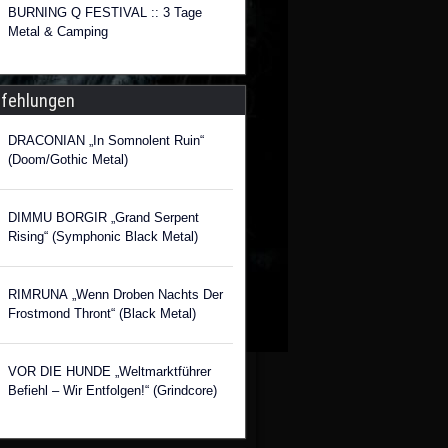
BURNING Q FESTIVAL :: 3 Tage
Metal & Camping
fehlungen
DRACONIAN „In Somnolent Ruin“
(Doom/Gothic Metal)
DIMMU BORGIR „Grand Serpent
Rising“ (Symphonic Black Metal)
RIMRUNA „Wenn Droben Nachts Der
Frostmond Thront“ (Black Metal)
VOR DIE HUNDE „Weltmarktführer
Befiehl – Wir Entfolgen!“ (Grindcore)