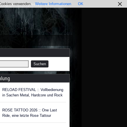
r Cookies verwenden.
Weitere Informationen
OK
nstagram
Impressum / Datenschutz
hlung
RELOAD FESTIVAL :: Vollbedienung
in Sachen Metal, Hardcore und Rock
ROSE TATTOO 2026 :: One Last
Ride, eine letzte Rose Tattour