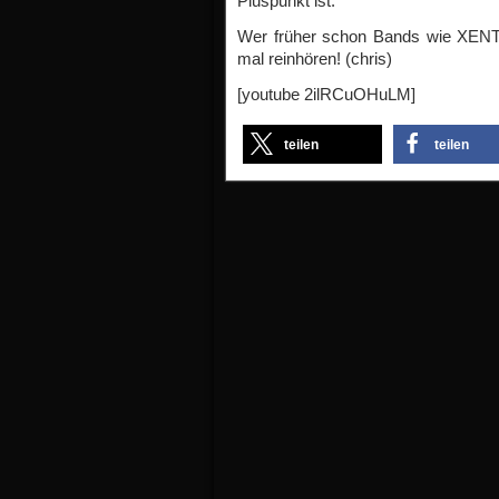
Pluspunkt ist.
Wer früher schon Bands wie XEN
mal reinhören! (chris)
[youtube 2ilRCuOHuLM]
teilen
teilen