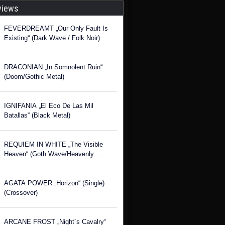
views
FEVERDREAMT „Our Only Fault Is
Existing“ (Dark Wave / Folk Noir)
DRACONIAN „In Somnolent Ruin“
(Doom/Gothic Metal)
IGNIFANIA „El Eco De Las Mil
Batallas“ (Black Metal)
REQUIEM IN WHITE „The Visible
Heaven“ (Goth Wave/Heavenly
Voices)
AGATA POWER „Horizon“ (Single)
(Crossover)
ARCANE FROST „Night´s Cavalry“