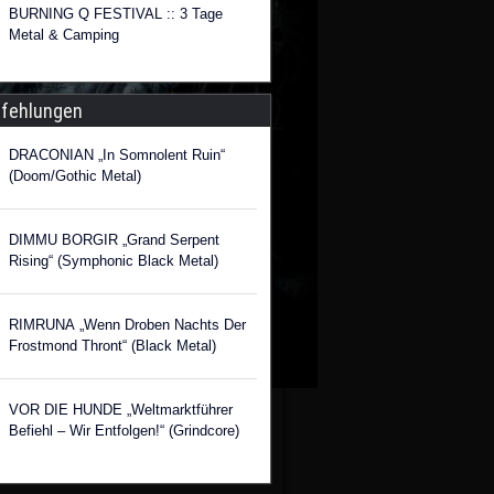
BURNING Q FESTIVAL :: 3 Tage
Metal & Camping
fehlungen
DRACONIAN „In Somnolent Ruin“
(Doom/Gothic Metal)
DIMMU BORGIR „Grand Serpent
Rising“ (Symphonic Black Metal)
RIMRUNA „Wenn Droben Nachts Der
Frostmond Thront“ (Black Metal)
VOR DIE HUNDE „Weltmarktführer
Befiehl – Wir Entfolgen!“ (Grindcore)