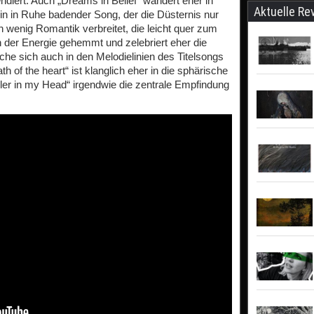
ndiert. Auch „Dreams in Belief“ wandert eher in
Aktuelle Re
t ein in Ruhe badender Song, der die Düsternis nur
in wenig Romantik verbreitet, die leicht quer zum
 in der Energie gehemmt und zelebriert eher die
lche sich auch in den Melodielinien des Titelsongs
 of the heart“ ist klanglich eher in die sphärische
Killer in my Head“ irgendwie die zentrale Empfindung