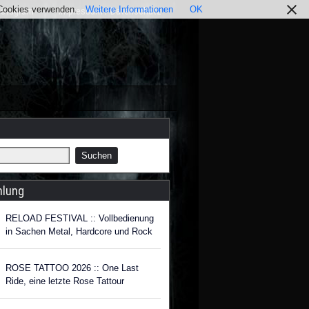
r Cookies verwenden.
Weitere Informationen
OK
nstagram
Impressum / Datenschutz
hlung
RELOAD FESTIVAL :: Vollbedienung
in Sachen Metal, Hardcore und Rock
ROSE TATTOO 2026 :: One Last
Ride, eine letzte Rose Tattour