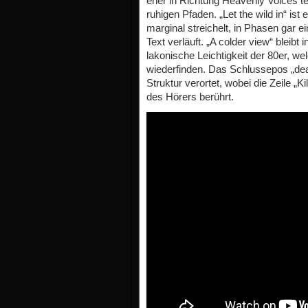
eher in Richtung Heavenly Voices te
ruhigen Pfaden. „Let the wild in“ is
marginal streichelt, in Phasen gar e
Text verläuft. „A colder view“ bleibt
lakonische Leichtigkeit der 80er, we
wiederfinden. Das Schlussepos „death
Struktur verortet, wobei die Zeile „
des Hörers berührt.