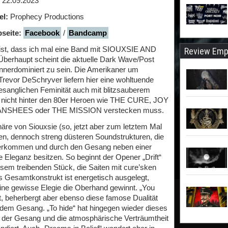
22.09.2023
el:
Prophecy Productions
seite:
Facebook
/
Bandcamp
r ist, dass ich mal eine Band mit SIOUXSIE AND
Review Emp
erhaupt scheint die aktuelle Dark Wave/Post
nerdominiert zu sein. Die Amerikaner um
evor DeSchryver liefern hier eine wohltuende
anglichen Feminität auch mit blitzsauberem
 nicht hinter den 80er Heroen wie THE CURE, JOY
NSHEES oder THE MISSION verstecken muss.
re von Siouxsie (so, jetzt aber zum letztem Mal
igen, dennoch streng düsteren Soundstrukturen, die
herkommen und durch den Gesang neben einer
e Eleganz besitzen. So beginnt der Opener „Drift“
sem treibenden Stück, die Saiten mit cure’sken
s Gesamtkonstrukt ist energetisch ausgelegt,
eine gewisse Elegie die Oberhand gewinnt. „You
rt, beherbergt aber ebenso diese famose Dualität
dem Gesang. „To hide“ hat hingegen wieder dieses
der Gesang und die atmosphärische Verträumtheit