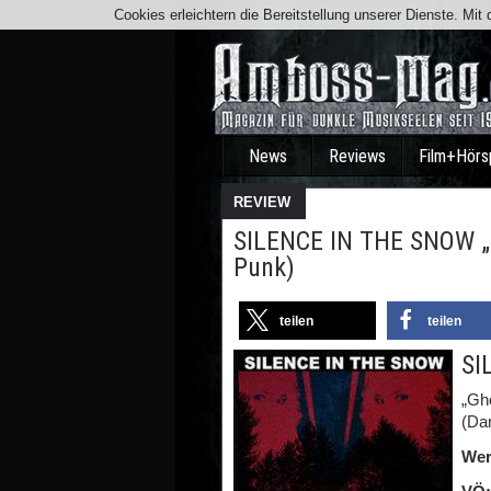
Cookies erleichtern die Bereitstellung unserer Dienste. Mi
News
Reviews
Film+Hörs
REVIEW
SILENCE IN THE SNOW „
Punk)
teilen
teilen
SI
„Gh
(Da
Wer