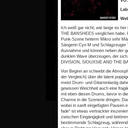
VÖ:
Lab
Web
Ich weiß gar nicht, wie lange es he
THE BANSHEES verglichen habe. Üb
Punk-Szene hinterm Mikro sehr Män
Sängerin Cyn M und Schlagzeuger Tr
Ausnahme und können neben der ges
dunklen Wave überzeugen, der sich
DIVISION, SIOUXSIE AND THE BA
Von Beginn an schwebt die Atmosphä
der Vergleich) über die latent popp
meist Drum- und Gitarrenlastig da
gewissen Weichheit auch eine fragil
mit eben diesen Drums, bevor in die
Charme in die Szenerie dringen. Da
wobei in sanft eingefügten Pausen 
fade“ ist etwas vertrackter inszenie
zwischen Eingängigkeit und betören
bestimmende Schlagzeug, während 