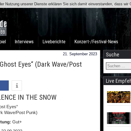
t der Nutzung unserer Dienste erklären Sie sich damit einverstanden, dass wi
Team
Kontakt
Facebook
I
piel
Interviews
Liveberichte
Konzert-/Festival-News
Suche
21. September 2023
Ghost Eyes“ (Dark Wave/Post
Live Empfe
LENCE IN THE SNOW
ost Eyes“
rk Wave/Post Punk)
tung:
Gut+