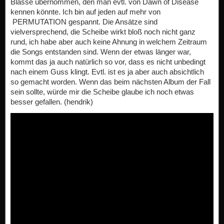
Blässe übernommen, den man evtl. von Dawn of Disease
kennen könnte. Ich bin auf jeden auf mehr von
PERMUTATION gespannt. Die Ansätze sind
vielversprechend, die Scheibe wirkt bloß noch nicht ganz
rund, ich habe aber auch keine Ahnung in welchem Zeitraum
die Songs entstanden sind. Wenn der etwas länger war,
kommt das ja auch natürlich so vor, dass es nicht unbedingt
nach einem Guss klingt. Evtl. ist es ja aber auch absichtlich
so gemacht worden. Wenn das beim nächsten Album der Fall
sein sollte, würde mir die Scheibe glaube ich noch etwas
besser gefallen. (hendrik)