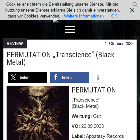
Cookies erleichtern die Bereitstellung unserer Dienste. Mit der
Team
Kontakt
Facebook
Instagram
Nutzung unserer Dienste erklären Sie sich damit einverstanden,
Impressum / Datenschutz
dass wir Cookies verwenden.
Weitere Informationen
OK
REVIEW
4. Oktober 2023
PERMUTATION „Transcience“ (Black
Metal)
teilen
teilen
PERMUTATION
„Transcience“
(Black Metal)
Wertung:
Gut
VÖ:
22.09.2023
Label:
Apostasy Records