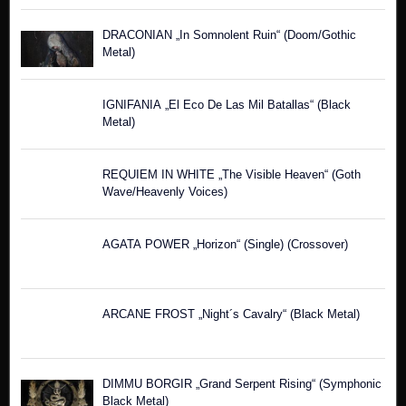
DRACONIAN „In Somnolent Ruin“ (Doom/Gothic
Metal)
IGNIFANIA „El Eco De Las Mil Batallas“ (Black
Metal)
REQUIEM IN WHITE „The Visible Heaven“ (Goth
Wave/Heavenly Voices)
AGATA POWER „Horizon“ (Single) (Crossover)
ARCANE FROST „Night´s Cavalry“ (Black Metal)
DIMMU BORGIR „Grand Serpent Rising“ (Symphonic
Black Metal)