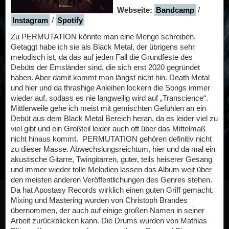
Webseite:
Bandcamp
/
Instagram
/
Spotify
Zu PERMUTATION könnte man eine Menge schreiben.
Getaggt habe ich sie als Black Metal, der übrigens sehr
melodisch ist, da das auf jeden Fall die Grundfeste des
Debüts der Emsländer sind, die sich erst 2020 gegründet
haben. Aber damit kommt man längst nicht hin. Death Metal
und hier und da thrashige Anleihen lockern die Songs immer
wieder auf, sodass es nie langweilig wird auf „Transcience“.
Mittlerweile gehe ich meist mit gemischten Gefühlen an ein
Debüt aus dem Black Metal Bereich heran, da es leider viel zu
viel gibt und ein Großteil leider auch oft über das Mittelmaß
nicht hinaus kommt. PERMUTATION gehören definitiv nicht
zu dieser Masse. Abwechslungsreichtum, hier und da mal ein
akustische Gitarre, Twingitarren, guter, teils heiserer Gesang
und immer wieder tolle Melodien lassen das Album weit über
den meisten anderen Veröffentlichungen des Genres stehen.
Da hat Apostasy Records wirklich einen guten Griff gemacht.
Mixing und Mastering wurden von Christoph Brandes
übernommen, der auch auf einige großen Namen in seiner
Arbeit zurückblicken kann. Die Drums wurden von Mathias