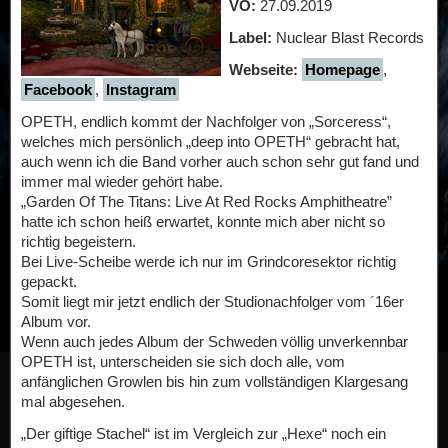
VÖ:
27.09.2019
Label:
Nuclear Blast Records
Webseite:
Homepage
,
Facebook
,
Instagram
OPETH, endlich kommt der Nachfolger von „Sorceress“,
welches mich persönlich „deep into OPETH“ gebracht hat,
auch wenn ich die Band vorher auch schon sehr gut fand und
immer mal wieder gehört habe.
„Garden Of The Titans: Live At Red Rocks Amphitheatre”
hatte ich schon heiß erwartet, konnte mich aber nicht so
richtig begeistern.
Bei Live-Scheibe werde ich nur im Grindcoresektor richtig
gepackt.
Somit liegt mir jetzt endlich der Studionachfolger vom ´16er
Album vor.
Wenn auch jedes Album der Schweden völlig unverkennbar
OPETH ist, unterscheiden sie sich doch alle, vom
anfänglichen Growlen bis hin zum vollständigen Klargesang
mal abgesehen.
„Der giftige Stachel“ ist im Vergleich zur „Hexe“ noch ein