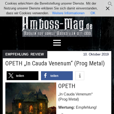
Cookies erleichtern die Bereitstellung unserer Dienste. Mit der
Team
Kontakt
Facebook
Instagram
Nutzung unserer Dienste erklären Sie sich damit einverstanden,
Impressum / Datenschutz
dass wir Cookies verwenden.
Weitere Informationen
OK
EMPFEHLUNG
,
REVIEW
10. Oktober 2019
OPETH „In Cauda Venenum“ (Prog Metal)
teilen
teilen
OPETH
„In Cauda Venenum“
(Prog Metal)
Wertung:
Empfehlung!