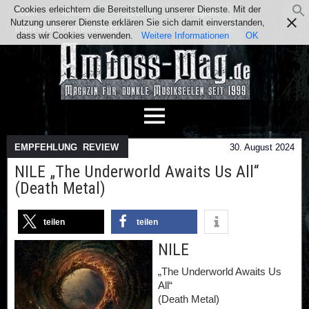
Cookies erleichtern die Bereitstellung unserer Dienste. Mit der
Team
Kontakt
Facebook
Instagram
Nutzung unserer Dienste erklären Sie sich damit einverstanden,
Impressum / Datenschutz
dass wir Cookies verwenden.
Weitere Informationen
OK
EMPFEHLUNG
,
REVIEW
30. August 2024
NILE „The Underworld Awaits Us All“
(Death Metal)
teilen
teilen
NILE
„The Underworld Awaits Us
All“
(Death Metal)