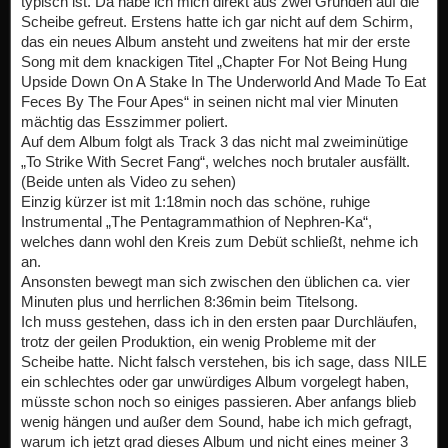
typisch ist. Da habe ich mich direkt aus zwei Gründen auf die
Scheibe gefreut. Erstens hatte ich gar nicht auf dem Schirm,
das ein neues Album ansteht und zweitens hat mir der erste
Song mit dem knackigen Titel „Chapter For Not Being Hung
Upside Down On A Stake In The Underworld And Made To Eat
Feces By The Four Apes“ in seinen nicht mal vier Minuten
mächtig das Esszimmer poliert.
Auf dem Album folgt als Track 3 das nicht mal zweiminütige
„To Strike With Secret Fang“, welches noch brutaler ausfällt.
(Beide unten als Video zu sehen)
Einzig kürzer ist mit 1:18min noch das schöne, ruhige
Instrumental „The Pentagrammathion of Nephren-Ka“,
welches dann wohl den Kreis zum Debüt schließt, nehme ich
an.
Ansonsten bewegt man sich zwischen den üblichen ca. vier
Minuten plus und herrlichen 8:36min beim Titelsong.
Ich muss gestehen, dass ich in den ersten paar Durchläufen,
trotz der geilen Produktion, ein wenig Probleme mit der
Scheibe hatte. Nicht falsch verstehen, bis ich sage, dass NILE
ein schlechtes oder gar unwürdiges Album vorgelegt haben,
müsste schon noch so einiges passieren. Aber anfangs blieb
wenig hängen und außer dem Sound, habe ich mich gefragt,
warum ich jetzt grad dieses Album und nicht eines meiner 3