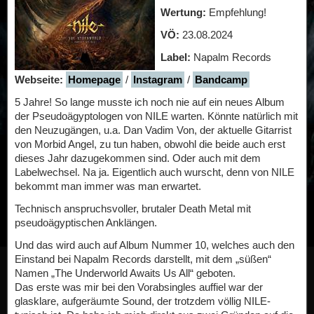
Wertung:
Empfehlung!
VÖ:
23.08.2024
Label:
Napalm Records
Webseite:
Homepage
/
Instagram
/
Bandcamp
5 Jahre! So lange musste ich noch nie auf ein neues Album
der Pseudoägyptologen von NILE warten. Könnte natürlich mit
den Neuzugängen, u.a. Dan Vadim Von, der aktuelle Gitarrist
von Morbid Angel, zu tun haben, obwohl die beide auch erst
dieses Jahr dazugekommen sind. Oder auch mit dem
Labelwechsel. Na ja. Eigentlich auch wurscht, denn von NILE
bekommt man immer was man erwartet.
Technisch anspruchsvoller, brutaler Death Metal mit
pseudoägyptischen Anklängen.
Und das wird auch auf Album Nummer 10, welches auch den
Einstand bei Napalm Records darstellt, mit dem „süßen“
Namen „The Underworld Awaits Us All“ geboten.
Das erste was mir bei den Vorabsingles auffiel war der
glasklare, aufgeräumte Sound, der trotzdem völlig NILE-