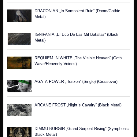
DRACONIAN „In Somnolent Ruin“ (Doom/Gothic
Metal)
IGNIFANIA „El Eco De Las Mil Batallas“ (Black
Metal)
REQUIEM IN WHITE „The Visible Heaven“ (Goth
Wave/Heavenly Voices)
AGATA POWER „Horizon“ (Single) (Crossover)
ARCANE FROST „Night´s Cavalry“ (Black Metal)
DIMMU BORGIR „Grand Serpent Rising“ (Symphonic
Black Metal)