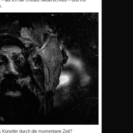
k.
 Künstler durch die momentane Zeit?