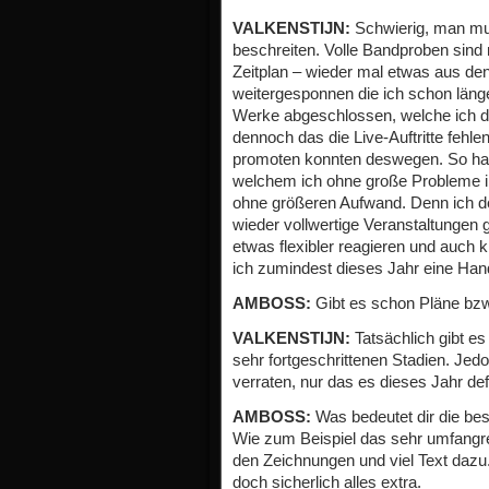
VALKENSTIJN:
Schwierig, man mu
beschreiten. Volle Bandproben sind
Zeitplan – wieder mal etwas aus de
weitergesponnen die ich schon länge
Werke abgeschlossen, welche ich di
dennoch das die Live-Auftritte fehlen
promoten konnten deswegen. So habe
welchem ich ohne große Probleme in 
ohne größeren Aufwand. Denn ich den
wieder vollwertige Veranstaltungen
etwas flexibler reagieren und auch k
ich zumindest dieses Jahr eine Hand
AMBOSS:
Gibt es schon Pläne bzw.
VALKENSTIJN:
Tatsächlich gibt es
sehr fortgeschrittenen Stadien. Jed
verraten, nur das es dieses Jahr def
AMBOSS:
Was bedeutet dir die be
Wie zum Beispiel das sehr umfangre
den Zeichnungen und viel Text dazu
doch sicherlich alles extra.