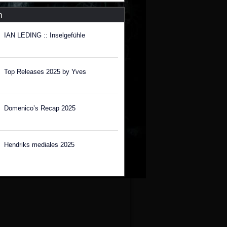
n
IAN LEDING :: Inselgefühle
Top Releases 2025 by Yves
Domenico’s Recap 2025
Hendriks mediales 2025