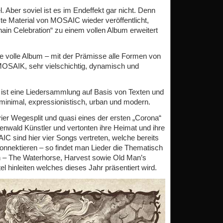
l. Aber soviel ist es im Endeffekt gar nicht. Denn
ste Material von MOSAIC wieder veröffentlicht,
in Celebration“ zu einem vollen Album erweitert
te volle Album – mit der Prämisse alle Formen von
OSAIK, sehr vielschichtig, dynamisch und
ist eine Liedersammlung auf Basis von Texten und
minimal, expressionistisch, urban und modern.
 vier Wegesplit und quasi eines der ersten „Corona“
senwald Künstler und vertonten ihre Heimat und ihre
IC sind hier vier Songs vertreten, welche bereits
nnektieren – so findet man Lieder die Thematisch
 – The Waterhorse, Harvest sowie Old Man’s
l hinleiten welches dieses Jahr präsentiert wird.