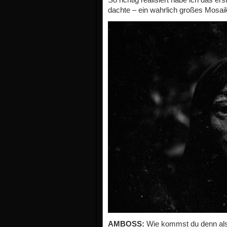
dachte – ein wahrlich großes Mosai
AMBOSS:
Wie kommst du denn als