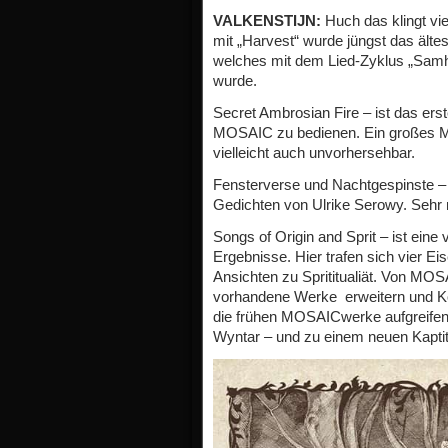
VALKENSTIJN:
Huch das klingt vie
mit „Harvest“ wurde jüngst das älte
welches mit dem Lied-Zyklus „Samha
wurde.
Secret Ambrosian Fire – ist das ers
MOSAIC zu bedienen. Ein großes M
vielleicht auch unvorhersehbar.
Fensterverse und Nachtgespinste – 
Gedichten von Ulrike Serowy. Sehr 
Songs of Origin and Sprit – ist eine
Ergebnisse. Hier trafen sich vier Ei
Ansichten zu Sprititualiät. Von MOSA
vorhandene Werke erweitern und Ko
die frühen MOSAICwerke aufgreifen
Wyntar – und zu einem neuen Kaptite