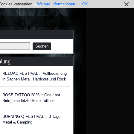
r Cookies verwenden.
Weitere Informationen
OK
nstagram
Impressum / Datenschutz
hlung
RELOAD FESTIVAL :: Vollbedienung
in Sachen Metal, Hardcore und Rock
ROSE TATTOO 2026 :: One Last
Ride, eine letzte Rose Tattour
BURNING Q FESTIVAL :: 3 Tage
Metal & Camping