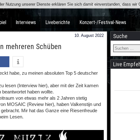
t der Nutzung unserer Dienste erklären Sie sich damit einverstanden, dass wi
Team
Kontakt
Facebook
I
piel
Interviews
Liveberichte
Konzert-/Festival-News
Suche
10. August 2022
 in mehreren Schüben
Live Empfe
eckt habe, zu meinen absoluten Top 5 deutscher
u lesen (Interview hier), aber mit der Zeit kamen
 beantwortet haben wollte.
Zeitraum von etwas mehr als 2 Jahren stetig
on MOSAIC (Review hier), haben Valkenstijn und
gebracht. Mir hat das Ganze eine Riesenfreude
 beim Lesen.