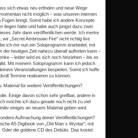
ss sich etwas neu erfinden und neue Wege
 momentan nicht möglich – was unseren internen
n Fugen bringt. Somit habe ich andere Konzepte
r liegen hatte und habe auch jüngst dazu zwei
eses Jahr dann veröffentlichen werde. Ich merke
, wir „Secret Ambrosian Fire“ nicht richtig live
 ich mir nun ein Soloprogramm erarbeitet, mit
der heutigen Zeit nahezu überall auftreten kann –
ke – leider wird es sich noch hinziehen – bis es
 gibt. Mit meinem Soloprogramm kann ich jedoch
leinere Veranstaltungen bespielen. Somit ich hoffe
voll Termine realisieren zu können.
 Material für weitere Veröffentlichungen?
 die. Einige davon schon sehr greifbar, andere in
och möchte ich dazu gerade noch nicht zu viel
initiv einiges an neuem Material geben wird.
sondere Aufmachung deiner Veröffentlichungen?
iche A5 Digibook von „Old Man´s Wyntar“, mit
. Oder die goldene CD des Debüts. Das kostet