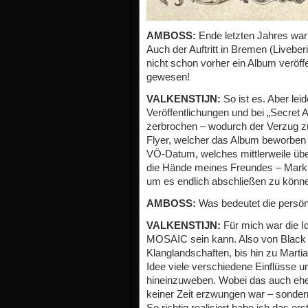
AMBOSS:
Ende letzten Jahres war 
Auch der Auftritt in Bremen (Liveber
nicht schon vorher ein Album veröffe
gewesen!
VALKENSTIJN:
So ist es. Aber leid
Veröffentlichungen und bei „Secret 
zerbrochen – wodurch der Verzug z
Flyer, welcher das Album beworben 
VÖ-Datum, welches mittlerweile über 
die Hände meines Freundes – Mark
um es endlich abschließen zu könn
AMBOSS:
Was bedeutet die persön
VALKENSTIJN:
Für mich war die I
MOSAIC sein kann. Also von Black M
Klanglandschaften, bis hin zu Marti
Idee viele verschiedene Einflüsse u
hineinzuweben. Wobei das auch eher
keiner Zeit erzwungen war – sonder
So richtig realisiert habe ich das ers