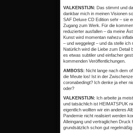
VALKENSTIJN:
Das stimmt und daf
dankbar mich in meinen Visionen s
SAF Deluxe CD Edition sehr – sie e
Zugang zum Werk. Für die kommend
reduzierter ausfallen – da meine Äst
Kunst wird momentan nahezu inflati
– und weggelegt – und da stelle ich
Natürlich wird die Liebe zum Detail
es etwas subtiler und einfacher ges
kommenden Veröffentlichungen.
AMBOSS:
Nicht lange nach dem of
die Meute los! Ist in der Zwischenzei
coronabedingt? Ich denke ja eher nic
oder?
VALKENSTIJN:
Ich arbeite ja mei
und tatsächlich ist HEIMATSPUK ni
eigentlich wollten wir ein anderes A
Pandemie nicht realisiert werden 
Alleingang und vertraglichen Druck 
grundsätzlich schon gut regelmäßig 