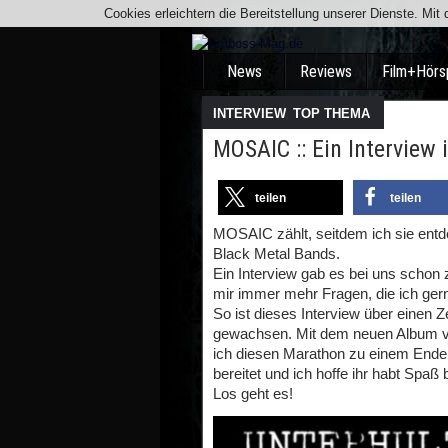
Cookies erleichtern die Bereitstellung unserer Dienste. Mi
News
Reviews
Film+Hörs
INTERVIEW
,
TOP THEMA
MOSAIC :: Ein Interview
teilen
teilen
MOSAIC zählt, seitdem ich sie entd
Black Metal Bands.
Ein Interview gab es bei uns schon z
mir immer mehr Fragen, die ich gern
So ist dieses Interview über einen 
gewachsen. Mit dem neuen Album v
ich diesen Marathon zu einem Ende 
bereitet und ich hoffe ihr habt Spaß
Los geht es!