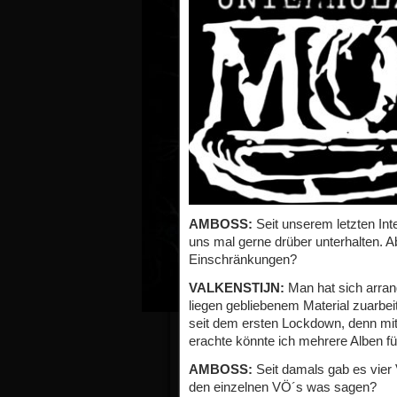
AMBOSS:
Seit unserem letzten Int
uns mal gerne drüber unterhalten. Abe
Einschränkungen?
VALKENSTIJN:
Man hat sich arrang
liegen gebliebenem Material zuarbei
seit dem ersten Lockdown, denn mit
erachte könnte ich mehrere Alben fül
AMBOSS:
Seit damals gab es vier
den einzelnen VÖ´s was sagen?