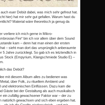
auch euer Debüt dabei, was mich sehr gefreut hat.
icht hier) hat mir sehr gut gefallen. Warum hast du
ntlicht? Material wäre theoretisch ja genug da
er verliere ich mich gerne in Mikro-
Ambrosian Fire“ bin ich vor allem über dem Sound
ustande kam – denn hat man einen der ersten
hat – sieht man dort das ursprünglich anberaumte
5 Jahre zurückliegt. So gab ich es letztendlich in
us Stock (Empyrium, Klangschmiede Studio E) –
en.
lich das Debüt?
dee mit diesem Album alles zu bedienen was
etal, über Folk, zu rituellem Ambient und
al und elektronischen Einflüssen. Dazu kam die
nd Gäste bei der Gestaltung als auch musikalisch
 ein zufällig gewachsener Faktor war – der zu
n natürlich gewachsen und sich eben ergeben hat.
t – als ich die Credits niederschrieb – und mir