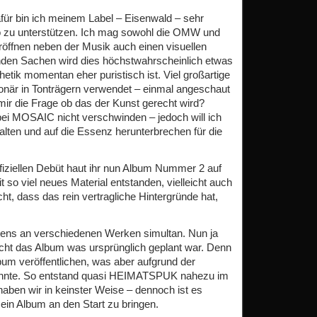
ür bin ich meinem Label – Eisenwald – sehr
o zu unterstützen. Ich mag sowohl die OMW und
röffnen neben der Musik auch einen visuellen
en Sachen wird dies höchstwahrscheinlich etwas
hetik momentan eher puristisch ist. Viel großartige
onär in Tonträgern verwendet – einmal angeschaut
 mir die Frage ob das der Kunst gerecht wird?
 bei MOSAIC nicht verschwinden – jedoch will ich
talten und auf die Essenz herunterbrechen für die
fiziellen Debüt haut ihr nun Album Nummer 2 auf
t so viel neues Material entstanden, vielleicht auch
ht, dass das rein vertragliche Hintergründe hat,
stens an verschiedenen Werken simultan. Nun ja
cht das Album was ursprünglich geplant war. Denn
lbum veröffentlichen, was aber aufgrund der
konnte. So entstand quasi HEIMATSPUK nahezu im
haben wir in keinster Weise – dennoch ist es
ein Album an den Start zu bringen.