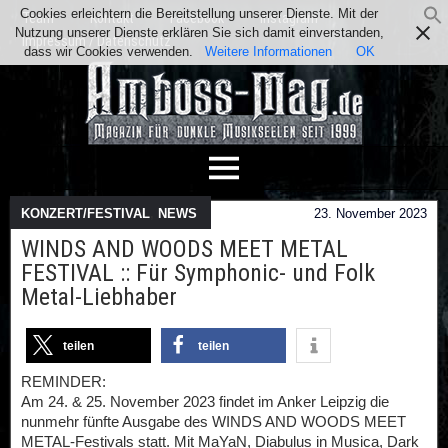
Cookies erleichtern die Bereitstellung unserer Dienste. Mit der
Team
Kontakt
Facebook
Instagram
Nutzung unserer Dienste erklären Sie sich damit einverstanden,
Impressum / Datenschutz
dass wir Cookies verwenden.
Weitere Informationen
OK
KONZERT/FESTIVAL
,
NEWS
23. November 2023
WINDS AND WOODS MEET METAL
FESTIVAL :: Für Symphonic- und Folk
Metal-Liebhaber
teilen
teilen
REMINDER:
Am 24. & 25. November 2023 findet im Anker Leipzig die
nunmehr fünfte Ausgabe des WINDS AND WOODS MEET
METAL-Festivals statt. Mit MaYaN, Diabulus in Musica, Dark