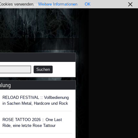
r Cookies verwenden.
Weitere Informationen
OK
nstagram
Impressum / Datenschutz
hlung
RELOAD FESTIVAL :: Vollbedienung
in Sachen Metal, Hardcore und Rock
ROSE TATTOO 2026 :: One Last
Ride, eine letzte Rose Tattour