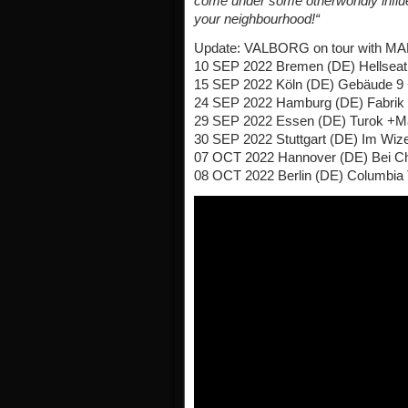
come under some otherworldly influe
your neighbourhood!“
Update: VALBORG on tour with M
10 SEP 2022 Bremen (DE) Hellseat
15 SEP 2022 Köln (DE) Gebäude 9
24 SEP 2022 Hamburg (DE) Fabrik
29 SEP 2022 Essen (DE) Turok +M
30 SEP 2022 Stuttgart (DE) Im Wi
07 OCT 2022 Hannover (DE) Bei C
08 OCT 2022 Berlin (DE) Columbia