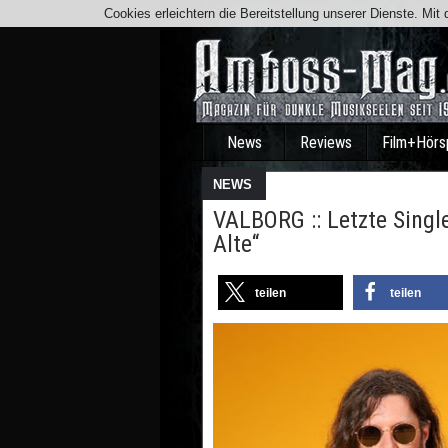
Cookies erleichtern die Bereitstellung unserer Dienste. Mi
News
Reviews
Film+Hörs
NEWS
VALBORG :: Letzte Sing
Alte“
teilen
teilen