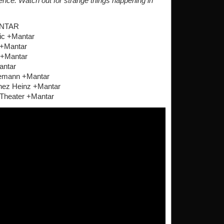
nce. Watch out for strange things happening in
ANTAR
ic +Mantar
 +Mantar
 +Mantar
antar
zemann +Mantar
hez Heinz +Mantar
 Theater +Mantar