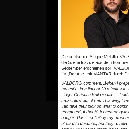
Die deutschen Slugde Metaller VAL
die Szene los, die aus dem kommen
September erscheinen soll. VALBO
für „Der Alte“ mit MANTAR durch De
VALBORG comment: „When I prepared
myself a time limit of 30 minutes to s
singer Christian Kolf explains. „I did 
music flow out of me. This way, I wr
Jan take their pick on what to cont
rehearsed ‚Asbach‘, it became quickly
banger. This is definitely my most 
of hard to describe, but they revolve