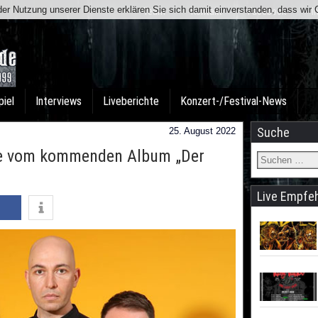
t der Nutzung unserer Dienste erklären Sie sich damit einverstanden, dass wi
Team
Kontakt
Facebook
I
piel
Interviews
Liveberichte
Konzert-/Festival-News
Suche
25. August 2022
le vom kommenden Album „Der
Live Empfe