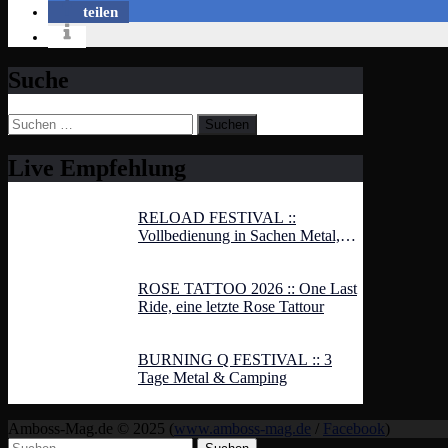
teilen
Suche
Suchen
nach:
Live Empfehlung
RELOAD FESTIVAL ::
Vollbedienung in Sachen Metal,
Hardcore und Rock
ROSE TATTOO 2026 :: One Last
Ride, eine letzte Rose Tattour
BURNING Q FESTIVAL :: 3
Tage Metal & Camping
Amboss-Mag.de © 2025 (
www.amboss-mag.de
/
Facebook
)
Suchen