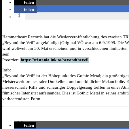
teilen
teilen
Hammerheart Records hat die Wiederveröffentlichung des zweiten 
„Beyond the Veil“ angekündigt (Original VÖ war am 6.9.1999. Die W
wird weltweit am 30. Mai erscheinen und in verschiedenen limitierten 
sein.
Preorder:
https://tristania.lnk.to/beyondtheveil
Info:
„Beyond the Veil“ ist der Höhepunkt des Gothic Metal; ein großartiges
Meisterwerk orchestraler Dunkelheit und unerbittlicher Melancholie. 
messerscharfe Riffs und schauriger Doppelgesang treffen in einer Atm
filmischer Intensität aufeinander. Dies ist Gothic Metal in seiner ambi
verheerendsten Form.
teilen