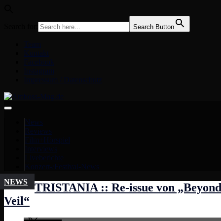
Search for:
Search Button
Team
Kontakt
Facebook
Instagram
Impressum / Datenschutz
News
Reviews
Film+Hörspiel
Interviews
Liveberichte
Konzert-/Festival-News
NEWS
TRISTANIA :: Re-issue von „Beyond
Veil“