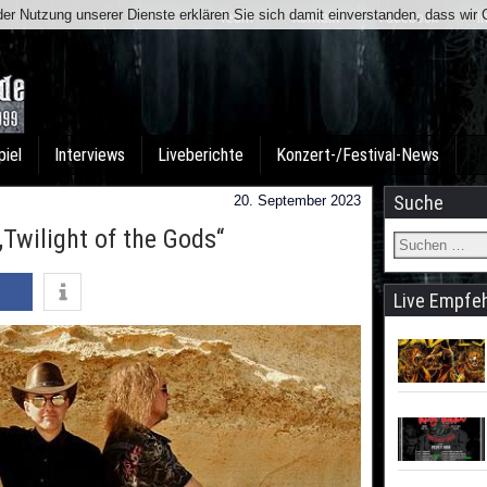
t der Nutzung unserer Dienste erklären Sie sich damit einverstanden, dass wi
Team
Kontakt
Facebook
I
piel
Interviews
Liveberichte
Konzert-/Festival-News
Suche
20. September 2023
„Twilight of the Gods“
Live Empfe