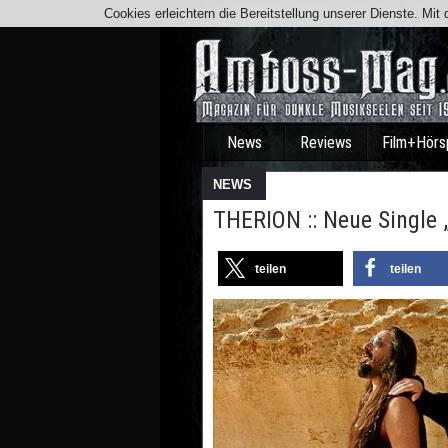
Cookies erleichtern die Bereitstellung unserer Dienste. Mi
News
Reviews
Film+Hörs
NEWS
THERION :: Neue Single 
teilen
teilen