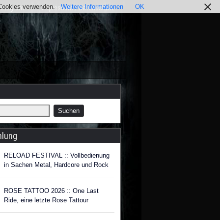
r Cookies verwenden.
Weitere Informationen
OK
nstagram
Impressum / Datenschutz
hlung
RELOAD FESTIVAL :: Vollbedienung
in Sachen Metal, Hardcore und Rock
ROSE TATTOO 2026 :: One Last
Ride, eine letzte Rose Tattour