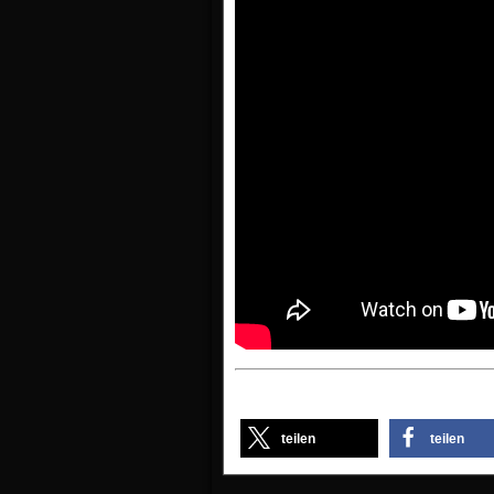
teilen
teilen