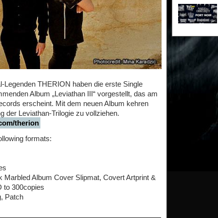
-Legenden THERION haben die erste Single
mmenden Album „Leviathan III“ vorgestellt, das am
cords erscheint. Mit dem neuen Album kehren
der Leviathan-Trilogie zu vollziehen.
com/therion
following formats:
es
k Marbled Album Cover Slipmat, Covert Artprint &
D to 300copies
, Patch