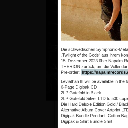
Die schwedischen Symphonic-Metal
„Twilight of the Gods“ aus ihrem ko
15. Dezember 2023 über Napalm Re
THERION zurück, um die Vollendung 
Pre-order:
https://napalmrecords.
Leviathan III will be available in the 
6-Page Digipak CD
2LP Gatefold in Black
2LP Gatefold Silver LTD to 500 copi
Die Hard Deluxe Edition Gold / Blac
Alternative Album Cover Artprint LT
Digipak Bundle Pendant, Cotton Bag
Digipak & Shirt Bundle Shirt