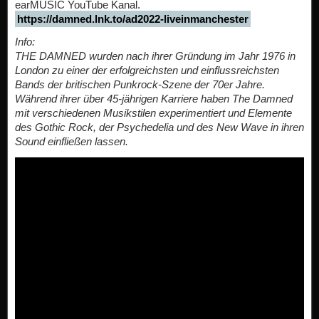
earMUSIC YouTube Kanal.
https://damned.lnk.to/ad2022-liveinmanchester
Info:
THE DAMNED wurden nach ihrer Gründung im Jahr 1976 in
London zu einer der erfolgreichsten und einflussreichsten
Bands der britischen Punkrock-Szene der 70er Jahre.
Während ihrer über 45-jährigen Karriere haben The Damned
mit verschiedenen Musikstilen experimentiert und Elemente
des Gothic Rock, der Psychedelia und des New Wave in ihren
Sound einfließen lassen.