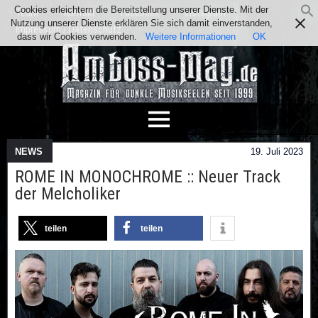
Cookies erleichtern die Bereitstellung unserer Dienste. Mit der
Team
Kontakt
Facebook
Instagram
Nutzung unserer Dienste erklären Sie sich damit einverstanden,
Impressum / Datenschutz
dass wir Cookies verwenden.
Weitere Informationen
OK
NEWS
19. Juli 2023
ROME IN MONOCHROME :: Neuer Track
der Melcholiker
teilen
teilen