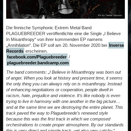
Die finnische Symphonic Extrem Metal Band
PLAGUEBREEDER veröffentlichte eine die Single „I Believe
In Misanthropy“ von ihrer kommenden EP namens
„Annihilation“. Die EP soll am 20. November 2020 bei
Inverse
Records
erscheinen.
facebook.com/Plaguebreeder
/
plaguebreeder.bandcamp.com
The band comments:
„I Believe in Misanthropy was born out
of anger. When you look at history and present time, it seems
the only thing you can always rely on is misanthropy. Instead
of enhancing negotiations or cooperation, people dwell in
racism, hate, prejudice and violence. It’s like nobody is even
trying to live in harmony with one another in the big picture…
and at the same time we are destroying the entire planet. This
track paved the way to Plaguebreede’s renewed style
because this was the first track in which we composed
orchestrations to create proper atmosphere. By our standards
this is very direct and simple track, yet also very catchy.“