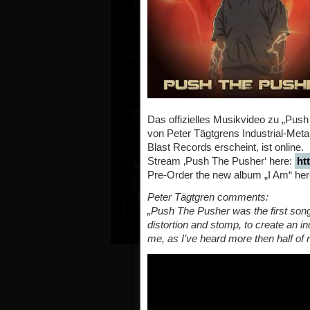
Das offizielles Musikvideo zu „Pus
von Peter Tägtgrens Industrial-Met
Blast Records erscheint, ist online.
Stream ‚Push The Pusher‘ here:
ht
Pre-Order the new album „I Am“ he
Peter Tägtgren comments:
„Push The Pusher was the first song
distortion and stomp, to create an ind
me, as I’ve heard more then half of m