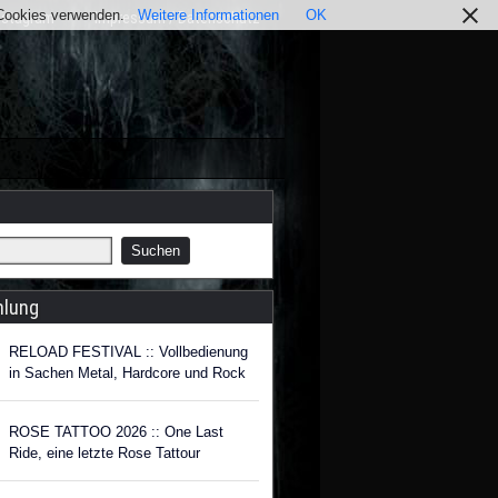
r Cookies verwenden.
Weitere Informationen
OK
nstagram
Impressum / Datenschutz
hlung
RELOAD FESTIVAL :: Vollbedienung
in Sachen Metal, Hardcore und Rock
ROSE TATTOO 2026 :: One Last
Ride, eine letzte Rose Tattour