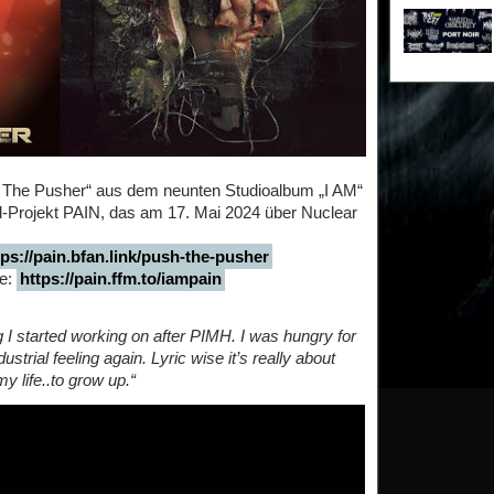
h The Pusher“ aus dem neunten Studioalbum „I AM“
al-Projekt PAIN, das am 17. Mai 2024 über Nuclear
tps://pain.bfan.link/push-the-pusher
re:
https://pain.ffm.to/iampain
 I started working on after PIMH. I was hungry for
ustrial feeling again. Lyric wise it’s really about
y life..to grow up.“