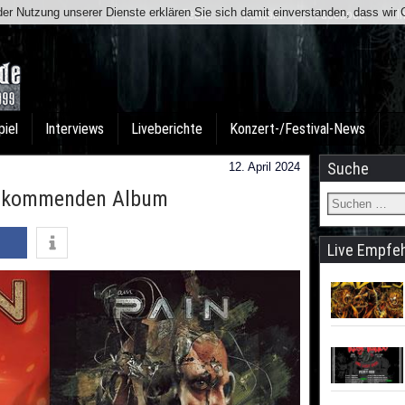
t der Nutzung unserer Dienste erklären Sie sich damit einverstanden, dass wi
Team
Kontakt
Facebook
I
piel
Interviews
Liveberichte
Konzert-/Festival-News
Suche
12. April 2024
om kommenden Album
Live Empfe