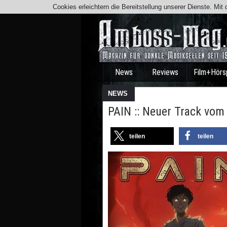
Cookies erleichtern die Bereitstellung unserer Dienste. Mi
News
Reviews
Film+Hörs
NEWS
PAIN :: Neuer Track v
teilen
teilen